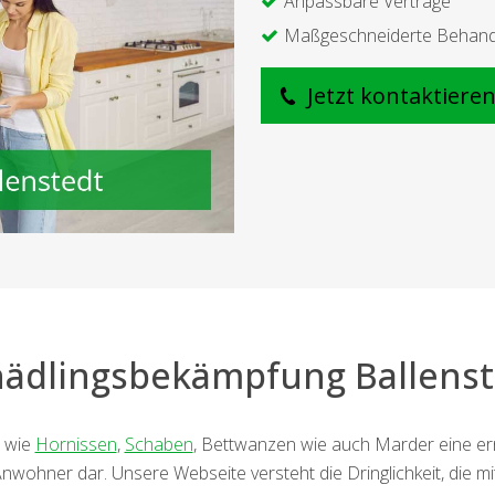
Anpassbare Verträge
Maßgeschneiderte Behan
Jetzt kontaktiere
hädlingsbekämpfung Ballenst
e wie
Hornissen
,
Schaben
, Bettwanzen wie auch Marder eine er
wohner dar. Unsere Webseite versteht die Dringlichkeit, die m