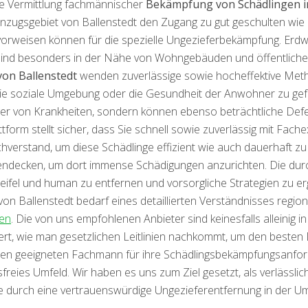
ie Vermittlung fachmännischer
Bekämpfung von Schädlingen im
nzugsgebiet von Ballenstedt den Zugang zu gut geschulten wie
 vorweisen können für die spezielle Ungezieferbekämpfung. E
sind besonders in der Nähe von Wohngebäuden und öffentlichen
on Ballenstedt
wenden zuverlässige sowie hocheffektive Met
die soziale Umgebung oder die Gesundheit der Anwohner zu gef
äger von Krankheiten, sondern können ebenso beträchtliche D
ttform stellt sicher, dass Sie schnell sowie zuverlässig mit Fac
verstand, um diese Schädlinge effizient wie auch dauerhaft z
ndecken, um dort immense Schädigungen anzurichten. Die durc
fel und human zu entfernen und vorsorgliche Strategien zu er
 Ballenstedt bedarf eines detaillierten Verständnisses region
en
. Die von uns empfohlenen Anbieter sind keinesfalls alleinig
rt, wie man gesetzlichen Leitlinien nachkommt, um den besten Di
n geeigneten Fachmann für ihre Schädlingsbekämpfungsanforde
reies Umfeld. Wir haben es uns zum Ziel gesetzt, als verlässlich
e durch eine vertrauenswürdige Ungezieferentfernung in der Um