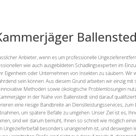
Kammerjäger Ballensted
lässlicher Anbieter, wenn es um professionelle Ungezieferentfe
essionellen wie auch ausgebildeten Schädlingsexperten im Einzu
Ihr Eigenheim oder Unternehmen von Insekten zu säubern. Wir w
hrdend sein können. Aus diesem Grund arbeiten wir einzig mit 
 innovative Methoden sowie ökologische Problemlösungen nut
Kammerjäger in der Nähe von Ballenstedt sind darauf qualifiziert
erieren eine riesige Bandbreite an Dienstleistungsservices, zum
ahmen, um spätere Befälle zu umgehen. Unser Ziel ist es, Ihne
hmen, sind wir darum bemüht, Ihnen so schnell wie möglich einen
ein Ungezieferbefall besonders unangenehm ist, und deswegen l