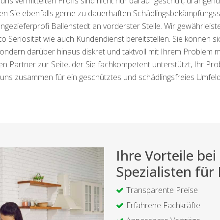
ns vermittelten Profis sind nicht nur darauf geschult, dränge
en Sie ebenfalls gerne zu dauerhaften Schädlingsbekämpfungss
ngezieferprofi Ballenstedt an vorderster Stelle. Wir gewährleis
 Seriosität wie auch Kundendienst bereitstellen. Sie können sic
ondern darüber hinaus diskret und taktvoll mit Ihrem Problem 
rten Partner zur Seite, der Sie fachkompetent unterstützt, Ihr Pr
e uns zusammen für ein geschütztes und schädlingsfreies Umfeld
Ihre Vorteile b
Spezialisten für
Transparente Preise
Erfahrene Fachkräfte