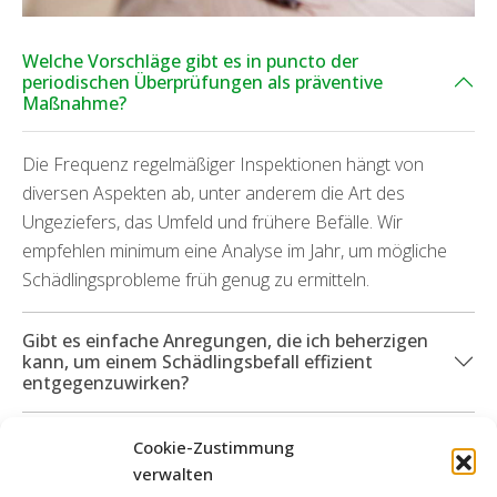
Welche Vorschläge gibt es in puncto der
periodischen Überprüfungen als präventive
Maßnahme?
Die Frequenz regelmäßiger Inspektionen hängt von
diversen Aspekten ab, unter anderem die Art des
Ungeziefers, das Umfeld und frühere Befälle. Wir
empfehlen minimum eine Analyse im Jahr, um mögliche
Schädlingsprobleme früh genug zu ermitteln.
Gibt es einfache Anregungen, die ich beherzigen
kann, um einem Schädlingsbefall effizient
entgegenzuwirken?
Können Sie mich außerdem bei durch verschiedene
Cookie-Zustimmung
Insektenarten aufgetretenen Beschädigungen
verwalten
unterstützen?