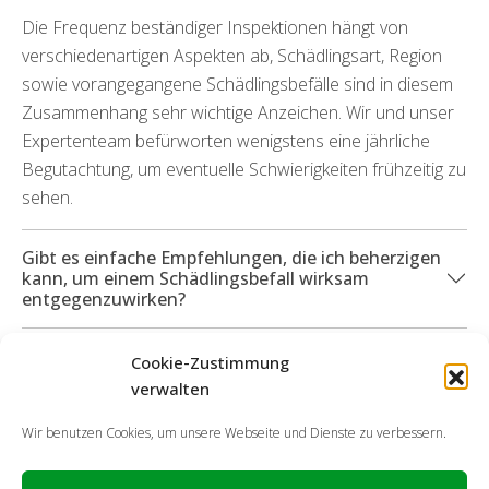
Die Frequenz beständiger Inspektionen hängt von
verschiedenartigen Aspekten ab, Schädlingsart, Region
sowie vorangegangene Schädlingsbefälle sind in diesem
Zusammenhang sehr wichtige Anzeichen. Wir und unser
Expertenteam befürworten wenigstens eine jährliche
Begutachtung, um eventuelle Schwierigkeiten frühzeitig zu
sehen.
Gibt es einfache Empfehlungen, die ich beherzigen
kann, um einem Schädlingsbefall wirksam
entgegenzuwirken?
Welche Dienstleistungen kann ich in Anspruch
Cookie-Zustimmung
nehmen, wenn durch die Ungeziefer Folgeschäden
verwalten
angefallen sind?
Wir benutzen Cookies, um unsere Webseite und Dienste zu verbessern.