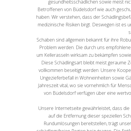
gesundheitsschädlichen sowie meist nich
Betroffenen von Büdelsdorf wie auch geschult
haben. Wir verstehen, dass der Schädlingsbef
medizinische Risiken birgt. Deswegen ist es
s
Schaben sind allgemein bekannt für ihre Rob
Problem werden. Die durch uns empfohlenen 
um Kellerasseln wirksam zu bekämpfen sowie 
Diese Schädlingsart bleibt meist geraume 
vollkommen beseitigt werden. Unsere Koopera
Ungezieferbefall in Wohneinheiten sowie Gäs
Jahreszeit vital, wo sie vornehmlich für Men
von Büdelsdorf verfügen über eine wertvol
Unsere Internetseite gewährleistet, dass di
auf die Entfernung dieser speziellen Sch
Rundumlösungen bereitstellen, trägt uns
schädlingsfreien Region beizutragen. Die Entf