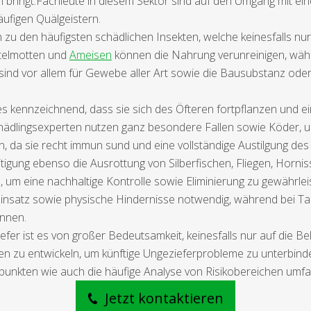
ingt.Fachleute in diesem Sektor sind auf den Umgang mit einer 
äufigen Quälgeistern.
u den häufigsten schädlichen Insekten, welche keinesfalls n
ttelmotten und
Ameisen
können die Nahrung verunreinigen, wäh
sind vor allem für Gewebe aller Art sowie die Bausubstanz oder 
 kennzeichnend, dass sie sich des Öfteren fortpflanzen und ein
chädlingsexperten nutzen ganz besondere Fallen sowie Köder, um
 da sie recht immun sund und eine vollständige Austilgung des Be
tigung ebenso die Ausrottung von Silberfischen, Fliegen, Horn
z, um eine nachhaltige Kontrolle sowie Eliminierung zu gewährlei
ideinsatz sowie physische Hindernisse notwendig, während b
önnen.
fer ist es von großer Bedeutsamkeit, keinesfalls nur auf die B
zu entwickeln, um künftige Ungezieferprobleme zu unterbinde
punkten wie auch die häufige Analyse von Risikobereichen umfa
Jetzt kontaktieren