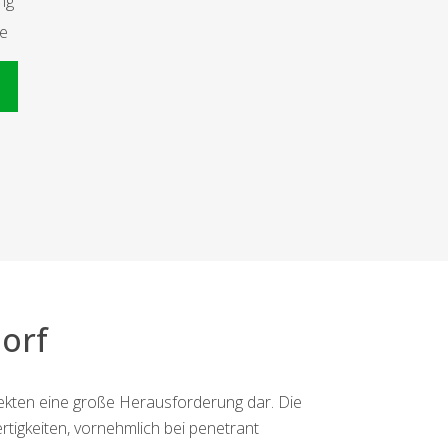
ng
te
n
orf
sekten eine große Herausforderung dar. Die
tigkeiten, vornehmlich bei penetrant