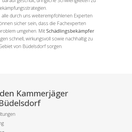
 darauf geschult, dringliche Schwierigkeiten zu
bekämpfungsstrategien.
ss alle durch uns weiterempfohlenen Experten
önnen sicher sein, dass die Fachexperten
ngsproblem umgehen. Mit
Schädlingsbekämpfer
ngen schnell, wirkungsvoll sowie nachhaltig zu
Gebiet von Büdelsdorf sorgen.
ei den Kammerjäger
 Büdelsdorf
ltungen
ng