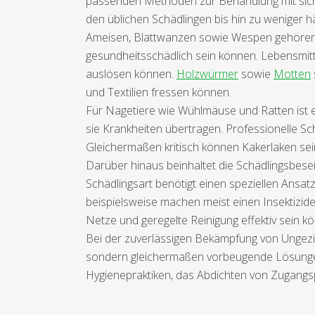
passenden Methoden zur Behandlung mit sich br
den üblichen Schädlingen bis hin zu weniger h
Ameisen, Blattwanzen sowie Wespen gehören z
gesundheitsschädlich sein können. Lebensmi
auslösen können.
Holzwürmer
sowie
Motten
und Textilien fressen können.
Für Nagetiere wie Wühlmäuse und Ratten ist es
sie Krankheiten übertragen. Professionelle S
Gleichermaßen kritisch können Kakerlaken sein,
Darüber hinaus beinhaltet die Schädlingsbesei
Schädlingsart benötigt einen speziellen Ansat
beispielsweise machen meist einen Insektiz
Netze und geregelte Reinigung effektiv sein k
Bei der zuverlässigen Bekämpfung von Ungezie
sondern gleichermaßen vorbeugende Lösungen 
Hygienepraktiken, das Abdichten von Zugangs