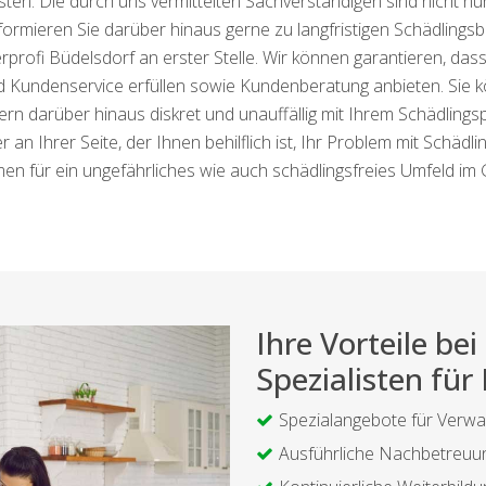
sten. Die durch uns vermittelten Sachverständigen sind nicht nur
nformieren Sie darüber hinaus gerne zu langfristigen Schädlings
rprofi Büdelsdorf an erster Stelle. Wir können garantieren, da
d Kundenservice erfüllen sowie Kundenberatung anbieten. Sie k
ondern darüber hinaus diskret und unauffällig mit Ihrem Schädli
an Ihrer Seite, der Ihnen behilflich ist, Ihr Problem mit Schädli
en für ein ungefährliches wie auch schädlingsfreies Umfeld im 
Ihre Vorteile b
Spezialisten für
Spezialangebote für Verwa
Ausführliche Nachbetreuu