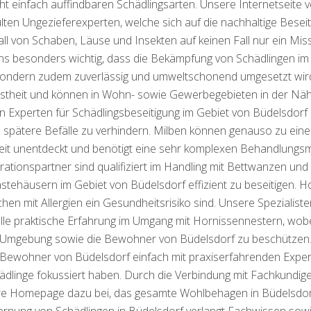
t einfach auffindbaren Schädlingsarten. Unsere Internetseite v
en Ungezieferexperten, welche sich auf die nachhaltige Beseit
all von Schaben, Läuse und Insekten auf keinen Fall nur ein M
 uns besonders wichtig, dass die Bekämpfung von Schädlingen im
ondern zudem zuverlässig und umweltschonend umgesetzt wir
ustheit und können in Wohn- sowie Gewerbegebieten in der Nä
Experten für Schädlingsbeseitigung im Gebiet von Büdelsdorf se
spätere Befälle zu verhindern. Milben können genauso zu eine
Zeit unentdeckt und benötigt eine sehr komplexen Behandlungsm
tionspartner sind qualifiziert im Handling mit Bettwanzen und h
tehäusern im Gebiet von Büdelsdorf effizient zu beseitigen. H
schen mit Allergien ein Gesundheitsrisiko sind. Unsere Spezialis
le praktische Erfahrung im Umgang mit Hornissennestern, wobei s
Umgebung sowie die Bewohner von Büdelsdorf zu beschützen
e Bewohner von Büdelsdorf einfach mit praxiserfahrenden Exper
ädlinge fokussiert haben. Durch die Verbindung mit Fachkundigen
ere Homepage dazu bei, das gesamte Wohlbehagen in Büdelsdorf
ernung von Schädlingen in Büdelsdorf verlangt Fachwissen sowie 