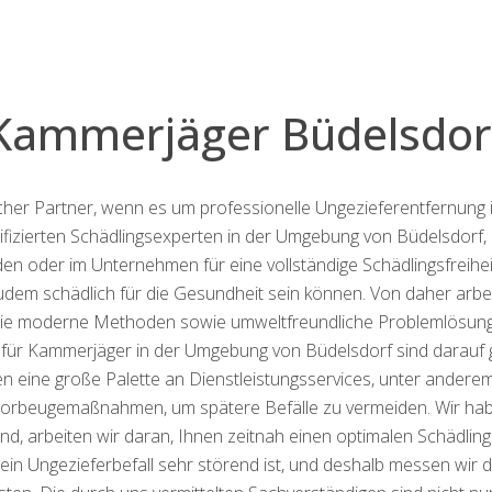
Kammerjäger Büdelsdor
licher Partner, wenn es um professionelle Ungezieferentfernun
lifizierten Schädlingsexperten in der Umgebung von Büdelsdorf, 
nden oder im Unternehmen für eine vollständige Schädlingsfreihe
 zudem schädlich für die Gesundheit sein können. Von daher arb
ie moderne Methoden sowie umweltfreundliche Problemlösung
 für Kammerjäger in der Umgebung von Büdelsdorf sind darauf g
eren eine große Palette an Dienstleistungsservices, unter ande
 Vorbeugemaßnahmen, um spätere Befälle zu vermeiden. Wir hab
ind, arbeiten wir daran, Ihnen zeitnah einen optimalen Schädli
 ein Ungezieferbefall sehr störend ist, und deshalb messen wir