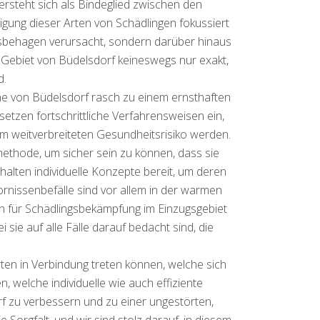
ersteht sich als Bindeglied zwischen den
igung dieser Arten von Schädlingen fokussiert
issbehagen verursacht, sondern darüber hinaus
 Gebiet von Büdelsdorf keineswegs nur exakt,
d.
he von Büdelsdorf rasch zu einem ernsthaften
tzen fortschrittliche Verfahrensweisen ein,
m weitverbreiteten Gesundheitsrisiko werden.
ethode, um sicher sein zu können, dass sie
alten individuelle Konzepte bereit, um deren
ornissenbefälle sind vor allem in der warmen
ten für Schädlingsbekämpfung im Einzugsgebiet
ie auf alle Fälle darauf bedacht sind, die
.
ten in Verbindung treten können, welche sich
, welche individuelle wie auch effiziente
 zu verbessern und zu einer ungestörten,
Sorgfalt, und wir sind stolz darauf, in diesem