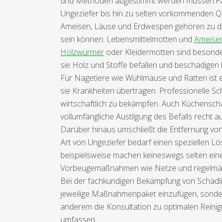
und Methoden abgestimmt werden müssen.Fachl
Ungeziefer bis hin zu selten vorkommenden Qu
Ameisen, Läuse und Erdwespen gehören zu de
sein können. Lebensmittelmotten und
Ameise
Holzwürmer
oder Kleidermotten sind besonder
sie Holz und Stoffe befallen und beschädigen
Für Nagetiere wie Wühlmäuse und Ratten ist es
sie Krankheiten übertragen. Professionelle S
wirtschaftlich zu bekämpfen. Auch Küchenscha
vollumfängliche Austilgung des Befalls recht a
Darüber hinaus umschließt die Entfernung von
Art von Ungeziefer bedarf einen speziellen L
beispielsweise machen keineswegs selten ein
Vorbeugemaßnahmen wie Netze und regelmäßig
Bei der fachkundigen Bekämpfung von Schädli
jeweilige Maßnahmenpaket einzufügen, sonde
anderem die Konsultation zu optimalen Reini
umfassen.