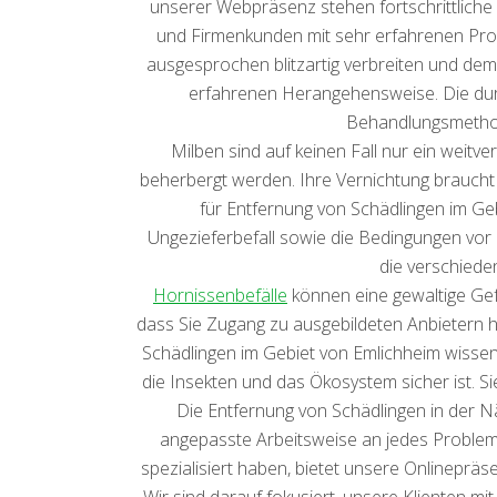
unserer Webpräsenz stehen fortschrittliche 
und Firmenkunden mit sehr erfahrenen Profis
ausgesprochen blitzartig verbreiten und de
erfahrenen Herangehensweise. Die durc
Behandlungsmethode
Milben sind auf keinen Fall nur ein weit
beherbergt werden. Ihre Vernichtung braucht 
für Entfernung von Schädlingen im Geb
Ungezieferbefall sowie die Bedingungen vor Or
die verschiede
Hornissenbefälle
können eine gewaltige Gef
dass Sie Zugang zu ausgebildeten Anbietern h
Schädlingen im Gebiet von Emlichheim wissen 
die Insekten und das Ökosystem sicher ist. S
Die Entfernung von Schädlingen in der N
angepasste Arbeitsweise an jedes Problem. 
spezialisiert haben, bietet unsere Onlinepr
Wir sind darauf fokusiert, unsere Klienten m