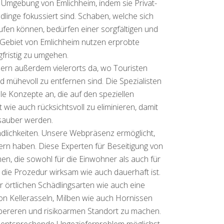
r Umgebung von Emlichheim, indem sie Privat-
dlinge fokussiert sind. Schaben, welche sich
fen können, bedürfen einer sorgfältigen und
 Gebiet von Emlichheim nutzen erprobte
fristig zu umgehen.
dern außerdem vielerorts da, wo Touristen
 mühevoll zu entfernen sind. Die Spezialisten
le Konzepte an, die auf den speziellen
 wie auch rücksichtsvoll zu eliminieren, damit
 sauber werden.
ndlichkeiten. Unsere Webpräsenz ermöglicht,
ern haben. Diese Experten für Beseitigung von
en, die sowohl für die Einwohner als auch für
 die Prozedur wirksam wie auch dauerhaft ist.
 örtlichen Schädlingsarten wie auch eine
von Kellerasseln, Milben wie auch Hornissen
ubereren und risikoarmen Standort zu machen.
das entsprechende Ungezieferproblem möglichst