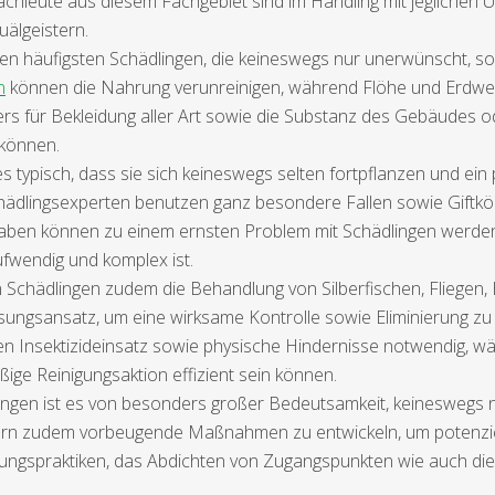
eute aus diesem Fachgebiet sind im Handling mit jeglichen Ung
älgeistern.
n häufigsten Schädlingen, die keineswegs nur unerwünscht, s
n
können die Nahrung verunreinigen, während Flöhe und Erdwes
s für Bekleidung aller Art sowie die Substanz des Gebäudes od
 können.
 typisch, dass sie sich keineswegs selten fortpflanzen und ein p
chädlingsexperten benutzen ganz besondere Fallen sowie Giftkö
ben können zu einem ernsten Problem mit Schädlingen werden, d
ufwendig und komplex ist.
 Schädlingen zudem die Behandlung von Silberfischen, Fliegen
ösungsansatz, um eine wirksame Kontrolle sowie Eliminierung zu
en Insektizideinsatz sowie physische Hindernisse notwendig,
e Reinigungsaktion effizient sein können.
ngen ist es von besonders großer Bedeutsamkeit, keineswegs n
rn zudem vorbeugende Maßnahmen zu entwickeln, um potenzie
gungspraktiken, das Abdichten von Zugangspunkten wie auch di