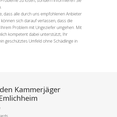
le Probleme zu lösen, sondern informieren Sie
.
ge, dass alle durch uns empfohlenen Anbieter
 können sich darauf verlassen, dass die
mit Ihrem Problem mit Ungeziefer umgehen. Mit
hlich kompetent dabei unterstützt, Ihr
 ein geschütztes Umfeld ohne Schädlinge in
ei den Kammerjäger
 Emlichheim
e
dards