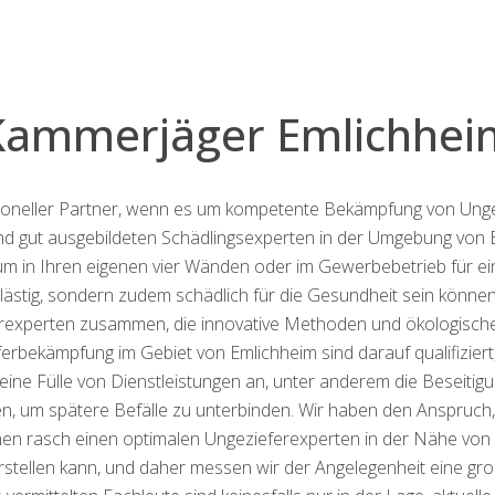
Kammerjäger Emlichhei
sioneller Partner, wenn es um kompetente Bekämpfung von Unge
 und gut ausgebildeten Schädlingsexperten in der Umgebung von 
um in Ihren eigenen vier Wänden oder im Gewerbebetrieb für eine
 lästig, sondern zudem schädlich für die Gesundheit sein können
erexperten zusammen, die innovative Methoden und ökologisch
eferbekämpfung im Gebiet von Emlichheim sind darauf qualifizier
 eine Fülle von Dienstleistungen an, unter anderem die Beseit
um spätere Befälle zu unterbinden. Wir haben den Anspruch, 
nen rasch einen optimalen Ungezieferexperten in der Nähe von E
rstellen kann, und daher messen wir der Angelegenheit eine groß