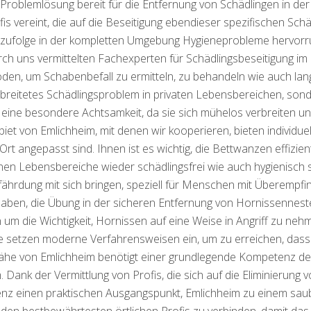
Problemlösung bereit für die Entfernung von Schädlingen in de
 vereint, die auf die Beseitigung ebendieser spezifischen Schä
mzufolge in der kompletten Umgebung Hygieneprobleme hervorru
h uns vermittelten Fachexperten für Schädlingsbeseitigung im
n, um Schabenbefall zu ermitteln, zu behandeln wie auch lang
verbreitetes Schädlingsproblem in privaten Lebensbereichen, son
eine besondere Achtsamkeit, da sie sich mühelos verbreiten und
iet von Emlichheim, mit denen wir kooperieren, bieten individuel
t angepasst sind. Ihnen ist es wichtig, die Bettwanzen effizient
nen Lebensbereiche wieder schädlingsfrei wie auch hygienisch
ährdung mit sich bringen, speziell für Menschen mit Überempfi
aben, die Übung in der sicheren Entfernung von Hornissennest
um die Wichtigkeit, Hornissen auf eine Weise in Angriff zu nehm
ie setzen moderne Verfahrensweisen ein, um zu erreichen, dass
ähe von Emlichheim benötigt einer grundlegende Kompetenz der
Dank der Vermittlung von Profis, die sich auf die Eliminierung 
äsenz einen praktischen Ausgangspunkt, Emlichheim zu einem sa
it den bestbewährtesten örtlichen Profis zu verbinden, damit 