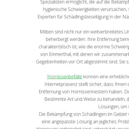
Spezialisten ermöglicht, die auf die Bekämpf
hygienische Schwierigkeiten verursachen,
Experten für Schädlingsbeseitigung in der 
Milben sind nicht nur ein weitverbreitetes
beherbergt werden. Ihre Entfernung benö
charakteristisch ist, wie die enorme Schwier
von Emmerthal, mit denen wir zusammenarbe
Gegebenheiten vor Ort abgestimmt sind. Sie s
Hornissenbefälle
können eine erhebliche
Internetpräsenz stellt sicher, dass Ihnen 
Entfernung von Hornissennestern haben. Die
Bestimmte Art und Weise zu behandeln, di
Lösungen, um si
Die Bekämpfung von Schädlingen im Gebiet v
eine angepasste Lösung an jegliches Prob
Hornissen vorbereitet sind, unterstützt uns