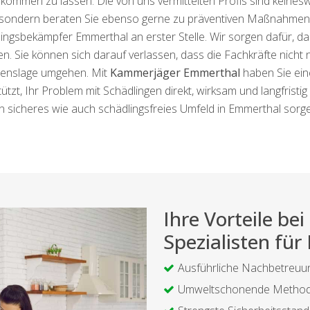
ukommen zu lassen. Die von uns vermittelten Profis sind keines
sondern beraten Sie ebenso gerne zu präventiven Maßnahmen
ingsbekämpfer Emmerthal an erster Stelle. Wir sorgen dafür, d
n. Sie können sich darauf verlassen, dass die Fachkräfte nicht n
benslage umgehen. Mit
Kammerjäger Emmerthal
haben Sie ein
ützt, Ihr Problem mit Schädlingen direkt, wirksam und langfristi
n sicheres wie auch schädlingsfreies Umfeld in Emmerthal sorg
Ihre Vorteile b
Spezialisten fü
Ausführliche Nachbetreuu
Umweltschonende Metho