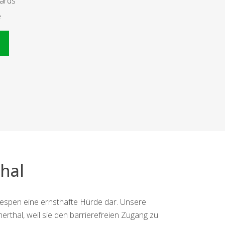
dards
e
n
hal
espen eine ernsthafte Hürde dar. Unsere
erthal, weil sie den barrierefreien Zugang zu