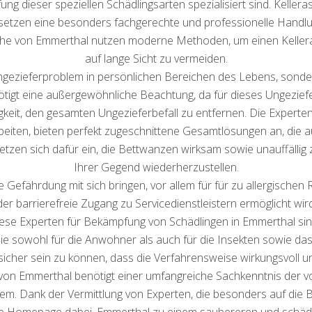
ung dieser speziellen Schädlingsarten spezialisiert sind. Kellera
 setzen eine besonders fachgerechte und professionelle Handlu
Nähe von Emmerthal nutzen moderne Methoden, um einen Kellera
auf lange Sicht zu vermeiden.
 Ungezieferproblem in persönlichen Bereichen des Lebens, sond
tigt eine außergewöhnliche Beachtung, da für dieses Ungezief
igkeit, den gesamten Ungezieferbefall zu entfernen. Die Expert
iten, bieten perfekt zugeschnittene Gesamtlösungen an, die a
etzen sich dafür ein, die Bettwanzen wirksam sowie unauffällig 
Ihrer Gegend wiederherzustellen.
 Gefährdung mit sich bringen, vor allem für für zu allergisch
der barrierefreie Zugang zu Servicedienstleistern ermöglicht wir
se Experten für Bekämpfung von Schädlingen in Emmerthal sind
e sowohl für die Anwohner als auch für die Insekten sowie das Ö
cher sein zu können, dass die Verfahrensweise wirkungsvoll und 
on Emmerthal benötigt einer umfangreiche Sachkenntnis der v
lem. Dank der Vermittlung von Experten, die besonders auf di
ere Homepage dabei, Emmerthal zu einem saubereren und schädl