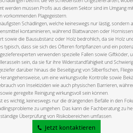
hädlingen betrifft die verschiedensten Ungezieferarten, wobei 
 werden müssen.Profis aus diesem Sektor sind im Umgang mit 
ten vorkommenden Plagegeistern.
ufigsten Schädlingen, welche keineswegs nur lästig, sondern 
nsmittel kontaminieren, während Blattwanzen oder Hornissen 
 Art sowie die Bausubstanz oder Holz bedrohlich, da sie Holz u
typisch, dass sie sich des Öfteren fortpflanzen und ein potenzi
ngezieferexperten verwenden spezielle Fallen sowie Giftköder, u
rasseln sein, da sie für ihre Widerstandfähigkeit und Schwierig
iefer darüber hinaus die Beseitigung von Silberfischen, Flieg
e Herangehensweise, um eine wirkungsvolle Kontrolle sowie Bekä
Gebrauch von Insektiziden wie auch physischen Barrieren, wä
wie geregelte Reinigung wirkungsvoll sein können.
 es wichtig, keineswegs nur die drängenden Befälle in den Fok
ädlingsprobleme zu umgehen. Das kann die Fachberatung zu her
ständige Überprüfung von Risikobereichen umfassen.
Jetzt kontaktieren