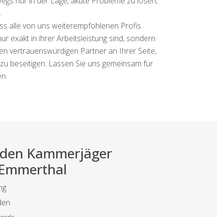
wegs nur in der Lage, akute Probleme zu lösen,
.
ass alle von uns weiterempfohlenen Profis
ur exakt in ihrer Arbeitsleistung sind, sondern
en vertrauenswürdigen Partner an Ihrer Seite,
g zu beseitigen. Lassen Sie uns gemeinsam für
en.
ei den Kammerjäger
r Emmerthal
ng
den