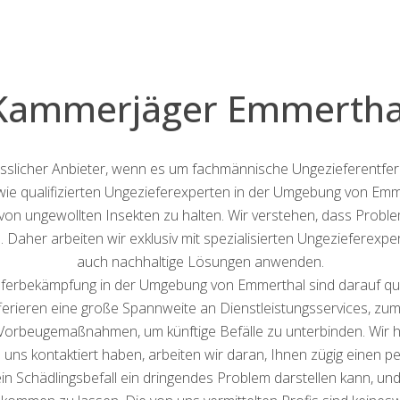
Kammerjäger Emmertha
lässlicher Anbieter, wenn es um fachmännische Ungezieferentf
owie qualifizierten Ungezieferexperten in der Umgebung von Em
von ungewollten Insekten zu halten. Wir verstehen, dass Proble
Daher arbeiten wir exklusiv mit spezialisierten Ungezieferex
auch nachhaltige Lösungen anwenden.
eferbekämpfung in der Umgebung von Emmerthal sind darauf quali
fferieren eine große Spannweite an Dienstleistungsservices, zu
Vorbeugemaßnahmen, um künftige Befälle zu unterbinden. Wir 
e uns kontaktiert haben, arbeiten wir daran, Ihnen zügig einen 
 ein Schädlingsbefall ein dringendes Problem darstellen kann, 