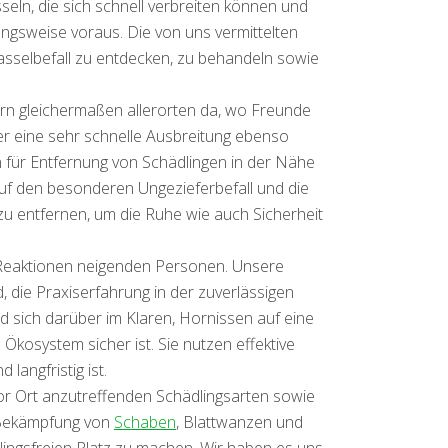
sseln, die sich schnell verbreiten können und
ngsweise voraus. Die von uns vermittelten
sselbefall zu entdecken, zu behandeln sowie
ern gleichermaßen allerorten da, wo Freunde
er eine sehr schnelle Ausbreitung ebenso
en für Entfernung von Schädlingen in der Nähe
uf den besonderen Ungezieferbefall und die
zu entfernen, um die Ruhe wie auch Sicherheit
en Reaktionen neigenden Personen. Unsere
d, die Praxiserfahrung in der zuverlässigen
 sich darüber im Klaren, Hornissen auf eine
kosystem sicher ist. Sie nutzen effektive
langfristig ist.
or Ort anzutreffenden Schädlingsarten sowie
e Bekämpfung von
Schaben
, Blattwanzen und
ingsfreien Platz zu machen. Wir haben es uns