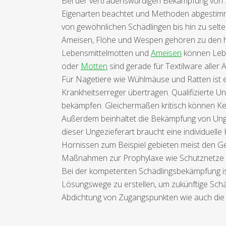
Bei der vertrauenswürdigen Bekämpfung von Sc
Eigenarten beachtet und Methoden abgestimmt
von gewöhnlichen Schädlingen bis hin zu sel
Ameisen, Flöhe und Wespen gehören zu den hä
Lebensmittelmotten und
Ameisen
können Lebe
oder
Motten
sind gerade für Textilware aller
Für Nagetiere wie Wühlmäuse und Ratten ist es 
Krankheitserreger übertragen. Qualifizierte U
bekämpfen. Gleichermaßen kritisch können Kelle
Außerdem beinhaltet die Bekämpfung von Ungez
dieser Ungezieferart braucht eine individuell
Hornissen zum Beispiel gebieten meist den 
Maßnahmen zur Prophylaxe wie Schutznetze so
Bei der kompetenten Schädlingsbekämpfung ist
Lösungswege zu erstellen, um zukünftige Sch
Abdichtung von Zugangspunkten wie auch die 