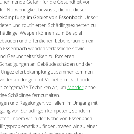
tzunehmende Gefahr für die Gesundheit von
er Notwendigkeit bewusst, die mit diesen
ekämpfung im Gebiet von Essenbach
. Unser
deten und routinierten Schädlingsexperten zu
chädlinge. Wespen können zum Beispiel
gebäuden und öffentlichen Lebensräumen ein
n Essenbach
wenden verlässliche sowie
d Gesundheitsrisiken zu forcieren.
e Schädigungen an Gebäudeschäden und der
ür die Ungezieferbekämpfung zusammenkommen,
 wiederum dringen mit Vorliebe in Dachböden
en zeitgemäße Techniken an, um
Marder
ohne
ge Schädlinge fernzuhalten.
agen und Regelungen, vor allem im Umgang mit
itigung von Schädlingen kompetent, sondern
bieten. Indem wir in der Nähe von Essenbach
ngsproblematik zu finden, tragen wir zu einer
ässiger Vermittler zu fungieren, welcher