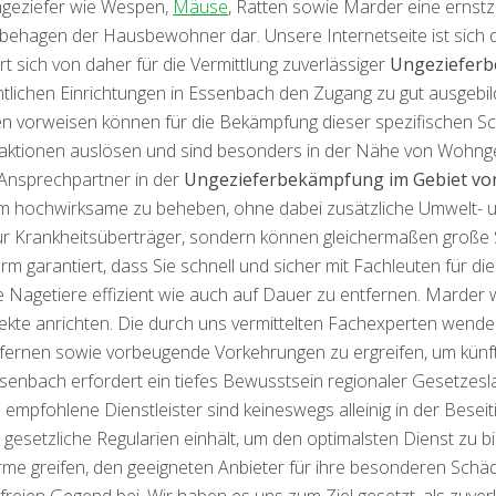
ngeziefer wie Wespen,
Mäuse
, Ratten sowie Marder eine erns
hagen der Hausbewohner dar. Unsere Internetseite ist sich d
t sich von daher für die Vermittlung zuverlässiger
Ungezieferb
tlichen Einrichtungen in Essenbach den Zugang zu gut ausgebil
sen vorweisen können für die Bekämpfung dieser spezifischen S
eaktionen auslösen und sind besonders in der Nähe von Wohn
 Ansprechpartner in der
Ungezieferbekämpfung im Gebiet vo
 hochwirksame zu beheben, ohne dabei zusätzliche Umwelt- un
ur Krankheitsüberträger, sondern können gleichermaßen groß
tform garantiert, dass Sie schnell und sicher mit Fachleuten f
 Nagetiere effizient wie auch auf Dauer zu entfernen. Marder
kte anrichten. Die durch uns vermittelten Fachexperten wend
fernen sowie vorbeugende Vorkehrungen zu ergreifen, um künfti
enbach erfordert ein tiefes Bewusstsein regionaler Gesetzesl
s empfohlene Dienstleister sind keineswegs alleinig in der Bese
 gesetzliche Regularien einhält, um den optimalsten Dienst zu 
 greifen, den geeigneten Anbieter für ihre besonderen Schädli
eien Gegend bei. Wir haben es uns zum Ziel gesetzt, als zuverl