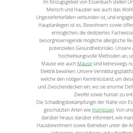
Im Einzugsgebiet von Essenbach stellen U
Mensch und Haustier wie auch das Wohlbe
Ungezieferbefällen verbunden ist, und engagier
Hauptanliegen ist es, Bewohnern sowie öffen
ermöglichen, die dediziertes Fachwis
besorgniserregende mögliche allergische R
potenzielles Gesundheitsrisiko. Unsere
hochwirkungsvolle Methoden an, um
Mäuse wie auch
Mäuse
sind keineswegs n
Elektrik bewirken. Unsere Vermittlungsplat
welche den nötigen Kenntnisstand, um diese
und Zwischendecken ein, wo sie enorme Defe
Zweifel sowie human zu ent
Die Schädlingsbekämpfungin der Nähe von Ess
geschützten Arten wie
Hornissen
. Von un
darüber hinaus darüber informiert, wie man
Hausbewohnern sowie Betrieben unter die Arme
sichereren, gesünderen und schädlingsfr