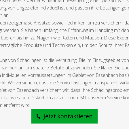
e Kompetenz bei der wirksamen Beseitigung einer Vielzahl von 
fung von Ungeziefer individuell ist und passen ihre Lösungen 
h an.
en zeitgemäße Ansätze sowie Techniken, um zu versichern, das
igt werden. Sie haben umfängliche Erfahrung im Handling mit den
tieren bis hin zu Nagern wie Ratten und Mäusen. Diese Experte
rträgliche Produkte und Techniken ein, um den Schutz Ihrer Fa
ng von Schädlingen ist die Verhütung. Die im Einzugsgebiet vo
nahmen an, um spätere Befälle abzuwenden. Sie klären Sie übe
n individuellen Vorraussetzungen im Gebiet von Essenbach basi
nkt. Wir versichern, dass die Serviceleistungen transparent, wi
biet von Essenbach versichern wir, dass Ihre Schädlingsproble
bilität wie auch Diskretion auszeichnen. Mit unserem Service kön
 entfernt wird.
Jetzt kontaktieren