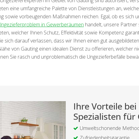
ngezieferexperten im Gebiet von Gauting sind autorisiert, versi
eten eine umfangreiche Palette von Dienstleistungen an, welch
ung sowie vorbeugenden Maßnahmen reichen. Egal, ob es sich um
 Ungezieferproblem in Gewerberäumen
handelt, unsere Partner 
bieten, welcher Ihnen Schutz, Effektivität sowie Kompetenz gara
e sich darauf verlassen, dass wir Ihnen einen gut ausgebildeten 
he von Gauting einen idealen Dienst zu offerieren, welcher nic
nnen Sie rasch und unproblematisch die Ungezieferbefälle bewälti
Ihre Vorteile b
Spezialisten für
Umweltschonende Metho
Zufriedenheitsgarantie