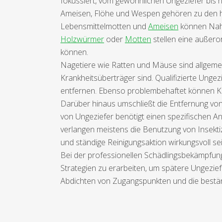
fokussiert, vom gewöhnlichen Ungeziefer bis h
Ameisen, Flöhe und Wespen gehören zu den häu
Lebensmittelmotten und
Ameisen
können Nahr
Holzwürmer
oder
Motten
stellen eine außeror
können.
Nagetiere wie Ratten und Mäuse sind allgemei
Krankheitsüberträger sind. Qualifizierte Unge
entfernen. Ebenso problembehaftet können Kake
Darüber hinaus umschließt die Entfernung vo
von Ungeziefer benötigt einen spezifischen A
verlangen meistens die Benutzung von Insek
und ständige Reinigungsaktion wirkungsvoll se
Bei der professionellen Schädlingsbekämpfung 
Strategien zu erarbeiten, um spätere Ungezi
Abdichten von Zugangspunkten und die bestän