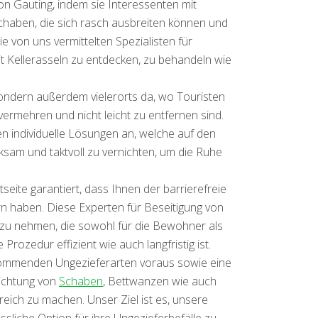
on Gauting, indem sie Interessenten mit
 Schaben, die sich rasch ausbreiten können und
 von uns vermittelten Spezialisten für
t Kellerasseln zu entdecken, zu behandeln wie
sondern außerdem vielerorts da, wo Touristen
ermehren und nicht leicht zu entfernen sind.
en individuelle Lösungen an, welche auf den
rksam und taktvoll zu vernichten, um die Ruhe
seite garantiert, dass Ihnen der barrierefreie
rn haben. Diese Experten für Beseitigung von
f zu nehmen, die sowohl für die Bewohner als
ozedur effizient wie auch langfristig ist.
kommenden Ungezieferarten voraus sowie eine
nichtung von
Schaben
, Bettwanzen wie auch
reich zu machen. Unser Ziel ist es, unsere
sliche Option für ihre Ungezieferbefälle zu