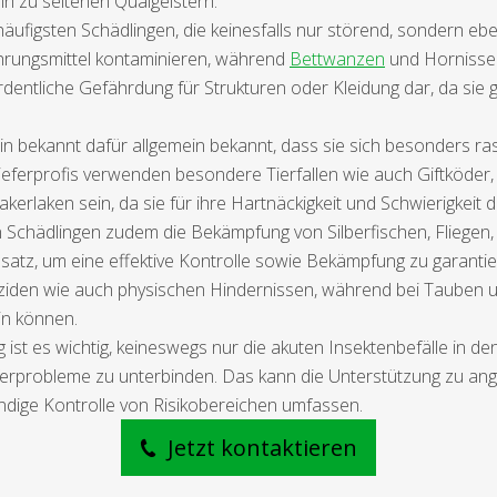
in zu seltenen Quälgeistern.
figsten Schädlingen, die keinesfalls nur störend, sondern ebe
ungsmittel kontaminieren, während
Bettwanzen
und Hornissen
dentliche Gefährdung für Strukturen oder Kleidung dar, da sie 
n bekannt dafür allgemein bekannt, dass sie sich besonders ra
zieferprofis verwenden besondere Tierfallen wie auch Giftköder,
rlaken sein, da sie für ihre Hartnäckigkeit und Schwierigkeit d
n Schädlingen zudem die Bekämpfung von Silberfischen, Fliegen
nsatz, um eine effektive Kontrolle sowie Bekämpfung zu garanti
tiziden wie auch physischen Hindernissen, während bei Tau
in können.
ist es wichtig, keineswegs nur die akuten Insektenbefälle in d
eferprobleme zu unterbinden. Das kann die Unterstützung zu an
dige Kontrolle von Risikobereichen umfassen.
Jetzt kontaktieren