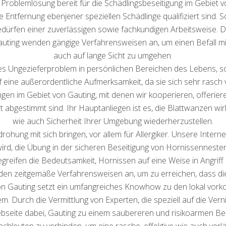
e Problemlösung bereit für die Schädlingsbeseitigung im Gebiet v
ie Entfernung ebenjener speziellen Schädlinge qualifiziert sind.
ürfen einer zuverlässigen sowie fachkundigen Arbeitsweise. Die
uting wenden gängige Verfahrensweisen an, um einen Befall mi
auch auf lange Sicht zu umgehen.
tes Ungezieferproblem in persönlichen Bereichen des Lebens, 
ine außerordentliche Aufmerksamkeit, da sie sich sehr rasch v
ngen im Gebiet von Gauting, mit denen wir kooperieren, offerier
 abgestimmt sind. Ihr Hauptanliegen ist es, die Blattwanzen wi
wie auch Sicherheit Ihrer Umgebung wiederherzustellen.
hung mit sich bringen, vor allem für Allergiker. Unsere Internet
wird, die Übung in der sicheren Beseitigung von Hornissenneste
greifen die Bedeutsamkeit, Hornissen auf eine Weise in Angrif
den zeitgemäße Verfahrensweisen an, um zu erreichen, dass die Pr
on Gauting setzt ein umfangreiches Knowhow zu den lokal vor
lem. Durch die Vermittlung von Experten, die speziell auf die Ver
Webseite dabei, Gauting zu einem saubereren und risikoarmen Be
leuten zu verbinden, um eine rasche, effektive wie auch verläs