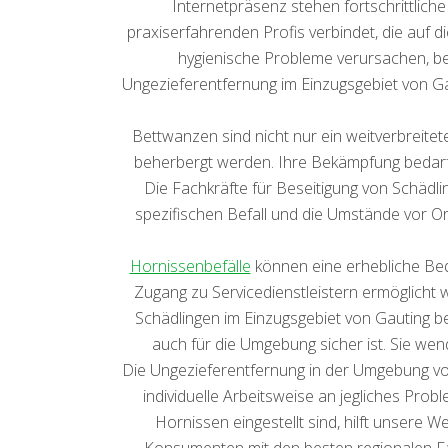
Internetpräsenz stehen fortschrittlich
praxiserfahrenden Profis verbindet, die auf d
hygienische Probleme verursachen, bed
Ungezieferentfernung im Einzugsgebiet von Ga
Bettwanzen sind nicht nur ein weitverbreite
beherbergt werden. Ihre Bekämpfung bedarf e
Die Fachkräfte für Beseitigung von Schädli
spezifischen Befall und die Umstände vor Ort
Hornissenbefälle
können eine erhebliche Bedro
Zugang zu Servicedienstleistern ermöglicht 
Schädlingen im Einzugsgebiet von Gauting be
auch für die Umgebung sicher ist. Sie wen
Die Ungezieferentfernung in der Umgebung v
individuelle Arbeitsweise an jegliches Prob
Hornissen eingestellt sind, hilft unsere 
Konsumenten mit den besten regionalen Fach