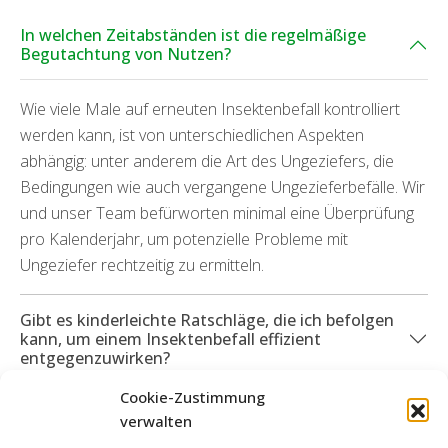
In welchen Zeitabständen ist die regelmäßige
Begutachtung von Nutzen?
Wie viele Male auf erneuten Insektenbefall kontrolliert
werden kann, ist von unterschiedlichen Aspekten
abhängig: unter anderem die Art des Ungeziefers, die
Bedingungen wie auch vergangene Ungezieferbefälle. Wir
und unser Team befürworten minimal eine Überprüfung
pro Kalenderjahr, um potenzielle Probleme mit
Ungeziefer rechtzeitig zu ermitteln.
Gibt es kinderleichte Ratschläge, die ich befolgen
kann, um einem Insektenbefall effizient
entgegenzuwirken?
Cookie-Zustimmung
Was geschieht, wenn Schäden auf Grund eines
verwalten
Insektenbefalls entstanden sind?