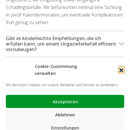
Schädlingsbefälle. Wir befürworten minimal eine Sichtung
in zwölf Kalendermonaten, um eventuelle Komplikationen
früh genug zu sehen.
Gibt es kinderleichte Empfehlungen, die ich
erfüllen kann, um einem Ungezieferbefall effizient
vorzubeugen?
Welche Servicedienstleistungen kann ich in
Cookie-Zustimmung
Anspruch nehmen, wenn durch die Schädlinge
verwalten
Schädigungen entstanden sind?
Wir benutzen Cookies, um unsere Webseite und Dienste zu verbessern.
Akzeptieren
Ablehnen
Einstellungen