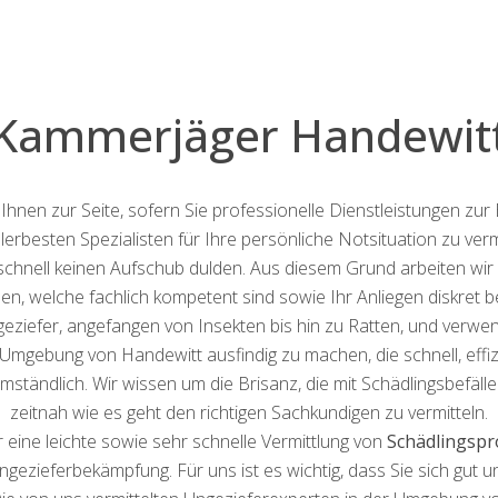
Kammerjäger Handewit
hnen zur Seite, sofern Sie professionelle Dienstleistungen zu
llerbesten Spezialisten für Ihre persönliche Notsituation zu verm
 schnell keinen Aufschub dulden. Aus diesem Grund arbeiten wir l
 welche fachlich kompetent sind sowie Ihr Anliegen diskret be
geziefer, angefangen von Insekten bis hin zu Ratten, und verwe
mgebung von Handewitt ausfindig zu machen, die schnell, effizie
ständlich. Wir wissen um die Brisanz, die mit Schädlingsbefällen
zeitnah wie es geht den richtigen Sachkundigen zu vermitteln.
eine leichte sowie sehr schnelle Vermittlung von
Schädlingspro
gezieferbekämpfung. Für uns ist es wichtig, dass Sie sich gut un