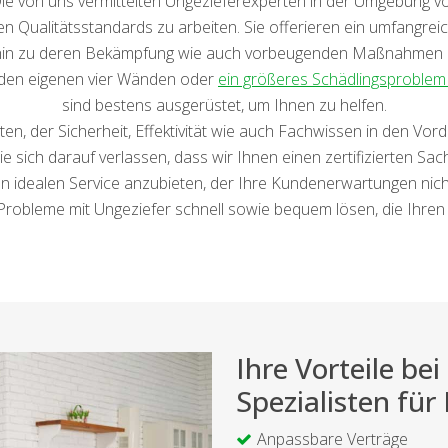
e von uns vermittelten Ungezieferexperten in der Umgebung von 
ten Qualitätsstandards zu arbeiten. Sie offerieren ein umfangrei
in zu deren Bekämpfung wie auch vorbeugenden Maßnahmen rei
n den eigenen vier Wänden oder
ein größeres Schädlingsproble
sind bestens ausgerüstet, um Ihnen zu helfen.
eten, der Sicherheit, Effektivität wie auch Fachwissen in den Vor
sich darauf verlassen, dass wir Ihnen einen zertifizierten Sac
 idealen Service anzubieten, der Ihre Kundenerwartungen nicht 
 Probleme mit Ungeziefer schnell sowie bequem lösen, die Ihren 
Ihre Vorteile b
Spezialisten fü
Anpassbare Verträge