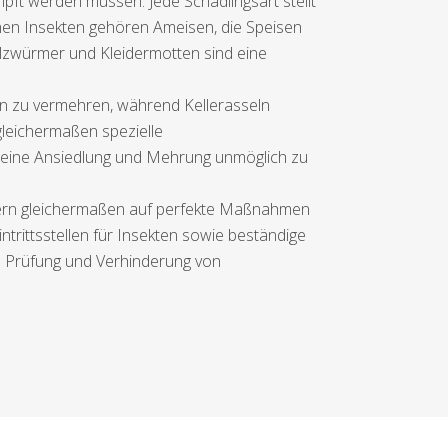
mpft werden müssen. Jede Schädlingsart stellt
hen Insekten gehören Ameisen, die Speisen
olzwürmer und Kleidermotten sind eine
en zu vermehren, während Kellerasseln
gleichermaßen spezielle
ine Ansiedlung und Mehrung unmöglich zu
ndern gleichermaßen auf perfekte Maßnahmen
trittsstellen für Insekten sowie beständige
ge Prüfung und Verhinderung von