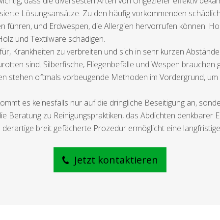
chtig, dass die diversesten Arten von Ungeziefer effektiv bekä
alisierte Lösungsansätze. Zu den häufig vorkommenden schädlic
nen führen, und Erdwespen, die Allergien hervorrufen können. H
Holz und Textilware schädigen.
r, Krankheiten zu verbreiten und sich in sehr kurzen Abständ
rotten sind. Silberfische, Fliegenbefälle und Wespen brauchen 
 stehen oftmals vorbeugende Methoden im Vordergrund, um e
ommt es keinesfalls nur auf die dringliche Beseitigung an, so
e Beratung zu Reinigungspraktiken, das Abdichten denkbarer Ein
derartige breit gefächerte Prozedur ermöglicht eine langfristi
Jetzt kontaktieren