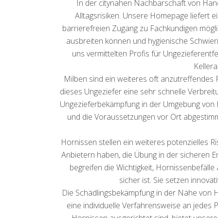
In der citynahen Nachbarschaft von Han
Alltagsrisiken. Unsere Homepage liefert 
barrierefreien Zugang zu Fachkundigen möglich
ausbreiten können und hygienische Schwier
uns vermittelten Profis für Ungezieferent
Keller
Milben sind ein weiteres oft anzutreffendes
dieses Ungeziefer eine sehr schnelle Verbreitu
Ungezieferbekämpfung in der Umgebung von Hand
und die Voraussetzungen vor Ort abgestimmt 
Hornissen stellen ein weiteres potenzielles R
Anbietern haben, die Übung in der sicheren 
begreifen die Wichtigkeit, Hornissenbefäll
sicher ist. Sie setzen innova
Die Schädlingsbekämpfung in der Nähe von H
eine individuelle Verfahrensweise an jedes 
Hornissen ausgerichtet sind, bietet unser