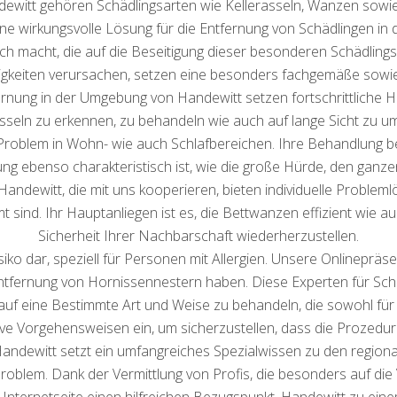
dewitt gehören Schädlingsarten wie Kellerasseln, Wanzen sowi
eine wirkungsvolle Lösung für die Entfernung von Schädlingen in
 macht, die auf die Beseitigung dieser besonderen Schädlingsart
igkeiten verursachen, setzen eine besonders fachgemäße sowie
fernung in der Umgebung von Handewitt setzen fortschrittliche 
asseln zu erkennen, zu behandeln wie auch auf lange Sicht zu u
 Problem in Wohn- wie auch Schlafbereichen. Ihre Behandlung 
ng ebenso charakteristisch ist, wie die große Hürde, den ganzen
ewitt, die mit uns kooperieren, bieten individuelle Problemlö
sind. Ihr Hauptanliegen ist es, die Bettwanzen effizient wie a
Sicherheit Ihrer Nachbarschaft wiederherzustellen.
isiko dar, speziell für Personen mit Allergien. Unsere Onlineprä
Entfernung von Hornissennestern haben. Diese Experten für Sch
e auf eine Bestimmte Art und Weise zu behandeln, die sowohl f
tive Vorgehensweisen ein, um sicherzustellen, dass die Prozedur e
andewitt setzt ein umfangreiches Spezialwissen zu den regio
Problem. Dank der Vermittlung von Profis, die besonders auf di
e Internetseite einen hilfreichen Bezugspunkt, Handewitt zu ei