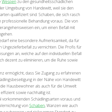
e
Wespen
zu den gesundheitsschädlichen
 der Umgebung von Handewitt, weil sie den
en qualifiziert sind. Schaben, die sich rasch
 professionelle Behandlung voraus. Die von
Herangehensweisen ein, um einen Befall mit
mgehen.
bedarf eine besondere Aufmerksamkeit, da für
 Ungezieferbefall zu vernichten. Die Profis für
sungen an, welche auf den individuellen Befall
uch dezent zu eliminieren, um die Ruhe sowie
senz ermöglicht, dass Sie Zugang zu erfahrenen
ädlingsbeseitigung in der Nähe von Handewitt
ür die Hausbewohner als auch für die Umwelt
ffizient sowie nachhaltig ist.
nal vorkommenden Schädlingsarten voraus und
e Vernichtung von
Schaben
, Wanzen wie auch
nem saubereren und risikoarmen Standort zu