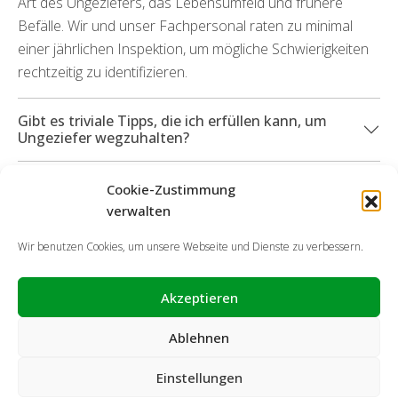
Art des Ungeziefers, das Lebensumfeld und frühere
Befälle. Wir und unser Fachpersonal raten zu minimal
einer jährlichen Inspektion, um mögliche Schwierigkeiten
rechtzeitig zu identifizieren.
Gibt es triviale Tipps, die ich erfüllen kann, um
Ungeziefer wegzuhalten?
Können Sie mich darüber hinaus bei durch
Cookie-Zustimmung
Schädlinge aufgetretenen Beschädigungen
verwalten
unterstützen?
Wir benutzen Cookies, um unsere Webseite und Dienste zu verbessern.
Akzeptieren
Ablehnen
Einstellungen
Cookie-Richtlinie
Datenschutzerklärung
Impressum