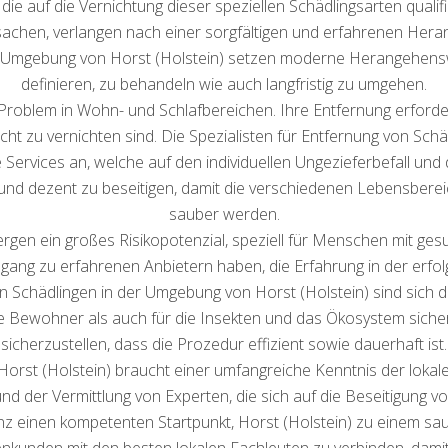
ie auf die Vernichtung dieser speziellen Schädlingsarten qualifiz
achen, verlangen nach einer sorgfältigen und erfahrenen Heran
 Umgebung von Horst (Holstein) setzen moderne Herangehenswe
definieren, zu behandeln wie auch langfristig zu umgehen.
Problem in Wohn- und Schlafbereichen. Ihre Entfernung erford
eicht zu vernichten sind. Die Spezialisten für Entfernung von Sc
le Services an, welche auf den individuellen Ungezieferbefall un
m und dezent zu beseitigen, damit die verschiedenen Lebensberei
sauber werden.
rgen ein großes Risikopotenzial, speziell für Menschen mit gesu
ugang zu erfahrenen Anbietern haben, die Erfahrung in der erfo
 Schädlingen in der Umgebung von Horst (Holstein) sind sich da
e Bewohner als auch für die Insekten und das Ökosystem sicher 
sicherzustellen, dass die Prozedur effizient sowie dauerhaft ist.
orst (Holstein) braucht einer umfangreiche Kenntnis der lokale
 der Vermittlung von Experten, die sich auf die Beseitigung v
senz einen kompetenten Startpunkt, Horst (Holstein) zu einem s
menkunden mit den besten lokalen Fachleuten zu verbinden, damit