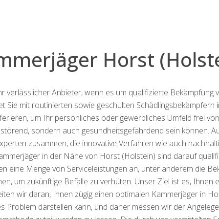
mmerjäger Horst (Holste
Ihr verlässlicher Anbieter, wenn es um qualifizierte Bekämpfung
det Sie mit routinierten sowie geschulten Schädlingsbekämpfern 
fferieren, um Ihr persönliches oder gewerbliches Umfeld frei v
r störend, sondern auch gesundheitsgefährdend sein können. Auf
xperten zusammen, die innovative Verfahren wie auch nachhal
Kammerjäger in der Nähe von Horst (Holstein) sind darauf qualif
ieten eine Menge von Serviceleistungen an, unter anderem die 
, um zukünftige Befälle zu verhüten. Unser Ziel ist es, Ihnen 
beiten wir daran, Ihnen zügig einen optimalen Kammerjäger in Hor
des Problem darstellen kann, und daher messen wir der Angelege