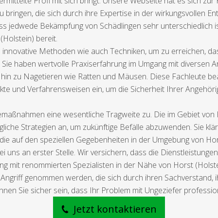
rmittelte Profi mit sich bringt. Unsere Webseite hat es sich zu
 bringen, die sich durch ihre Expertise in der wirkungsvollen En
ass jedwede Bekämpfung von Schädlingen sehr unterschiedlich 
Holstein) bereit.
innovative Methoden wie auch Techniken, um zu erreichen, dass
. Sie haben wertvolle Praxiserfahrung im Umgang mit diversen 
hin zu Nagetieren wie Ratten und Mäusen. Diese Fachleute beac
te und Verfahrensweisen ein, um die Sicherheit Ihrer Angehör
maßnahmen eine wesentliche Tragweite zu. Die im Gebiet von Ho
liche Strategien an, um zukünftige Befälle abzuwenden. Sie klä
die auf den speziellen Gegebenheiten in der Umgebung von Hor
ei uns an erster Stelle. Wir versichern, dass die Dienstleistung
zung mit renommierten Spezialisten in der Nähe von Horst (Holst
 Angriff genommen werden, die sich durch ihren Sachverstand, i
en Sie sicher sein, dass Ihr Problem mit Ungeziefer professione
Jetzt kontaktieren