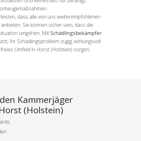
zialisten sind keinesfalls nur befähigt,
u Vorbeugemaßnahmen.
rleisten, dass alle von uns weiterempfohlenen
nbieten. Sie können sicher sein, dass die
tsituation umgehen. Mit
Schädlingsbekämpfer
zt, Ihr Schädlingsproblem zügig, wirkungsvoll
reies Umfeld in Horst (Holstein) sorgen.
ei den Kammerjäger
 Horst (Holstein)
dards
den