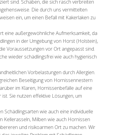
iert sind. Schaben, die sich rasch verbreiten
gehensweise. Die durch uns vermittelten
isen ein, um einen Befall mit Kakerlaken zu
ert eine außergewöhnliche Aufmerksamkeit, da
hädlingen in der Umgebung von Horst (Holstein),
d die Voraussetzungen vor Ort angepasst sind.
che wieder schädlingsfrei wie auch hygienisch
ndheitlichen Vorbelastungen durch Allergien.
lgreichen Beseitigung von Hornissennestern
rüber im Klaren, Hornissenbefälle auf eine
ist. Sie nutzen effektive Lösungen, um
n Schädlingsarten wie auch eine individuelle
on Kellerasseln, Milben wie auch Hornissen
aubereren und risikoarmen Ort zu machen. Wir
 das jeweilige Problem mit Schädlingen