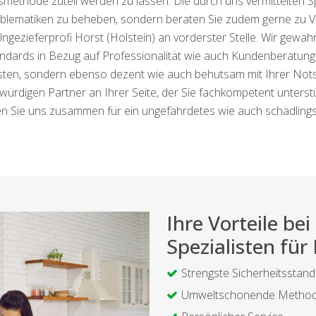
methode zuteil werden zu lassen. Die durch uns vermittelten Spe
blematiken zu beheben, sondern beraten Sie zudem gerne z
ngezieferprofi Horst (Holstein) an vorderster Stelle. Wir gewäh
ndards in Bezug auf Professionalität wie auch Kundenberatung a
 leisten, sondern ebenso dezent wie auch behutsam mit Ihrer No
ürdigen Partner an Ihrer Seite, der Sie fachkompetent unterstüt
n Sie uns zusammen für ein ungefährdetes wie auch schädlingsf
Ihre Vorteile b
Spezialisten für
Strengste Sicherheitsstan
Umweltschonende Metho