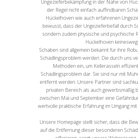
Ungezieferbekämpfung in der Nähe von Hücke
der Regel nicht einfach auffindbaren Sc
Hückelhoven wie auch erfahrenen Ungezief
bewusst, dass der Ungezieferbefall durch 
sondern zudem physische und psychische Ri
Hückelhoven keineswegs
Schaben sind allgemein bekannt für ihre Ro
Schädlingsproblem werden. Die durch uns v
Methoden ein, um Kellerasseln effizient
Schädlingsproblem dar. Sie sind nur mit Müh
entfernt werden. Unsere Partner sind sachku
privaten Bereich als auch gewerbsmäßig 
zwischen Mai und September eine Gefährdung
wertvolle praktische Erfahrung im Umgang mit
Unsere Homepage stellt sicher, dass die Bew
auf die Entfernung dieser besonderen Schädli
offerieren, sorgt unsere Webpräsenz