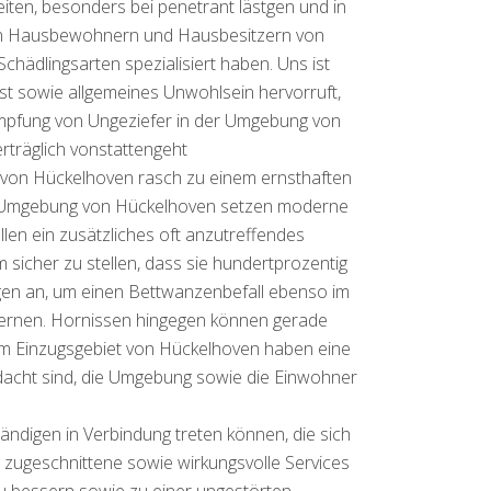
ten, besonders bei penetrant lästgen und in
 den Hausbewohnern und Hausbesitzern von
ädlingsarten spezialisiert haben. Uns ist
t sowie allgemeines Unwohlsein hervorruft,
ämpfung von Ungeziefer in der Umgebung von
träglich vonstattengeht
 von Hückelhoven rasch zu einem ernsthaften
er Umgebung von Hückelhoven setzen moderne
llen ein zusätzliches oft anzutreffendes
sicher zu stellen, dass sie hundertprozentig
ngen an, um einen Bettwanzenbefall ebenso im
fernen. Hornissen hingegen können gerade
im Einzugsgebiet von Hückelhoven haben eine
edacht sind, die Umgebung sowie die Einwohner
ndigen in Verbindung treten können, die sich
e zugeschnittene sowie wirkungsvolle Services
 bessern sowie zu einer ungestörten,