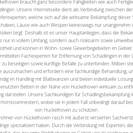
lhoven braucht ganz besondere Fähigkeiten wie auch Fertigkei
hädlingen. Unsere Internetseite dient als Verbindung zwischen
erexperten, welche sich auf die wirksame Bekämpfung dieser Sch
Schaben, Läuse wie auch Wespen keineswegs nur unangenehm is
siken birgt. Deshalb ist es unser Hauptanliegen, dass die Bek
 nur in vollem Umfang, sondern auch risikoarm sowie umweltver
bustheit und können in Wohn- sowie Gewerbegebieten im Gebiet
ermittelten Fachexperten für Entfernung von Schädlingen in d
 zu beseitigen sowie künftige Befälle zu unterbinden. Milben ste
e auszumachen und erfordern eine fachkundige Behandlung, um 
ndig im Handling mit Blattwanzen und bieten individuelle Lösu
benutzten Betten in der Nähe von Hückelhoven wirksam zu ent
 darstellen. Unsere Sachkundigen für Schädlingsbekämpfung 
 Hornissennestern, wobei sie in jedem Fall unbedingt darauf b
von Hückelhoven zu schützen.
ohner von Hückelhoven rasch mit äußerst versierten Sachverstä
nge spezialisiert haben. Durch die Verbindung mit Experten, di
 dafür, das gesamte Wohlbehagen im Gebiet von Hückelhoven zu