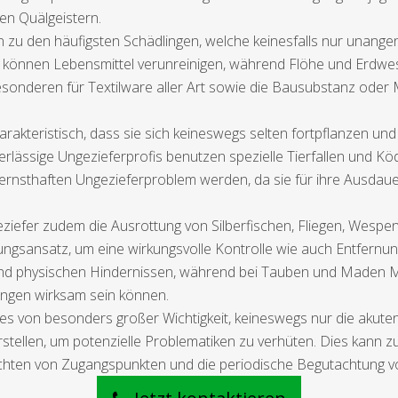
gen Quälgeistern.
 zu den häufigsten Schädlingen, welche keinesfalls nur unan
können Lebensmittel verunreinigen, während Flöhe und Erdwes
sonderen für Textilware aller Art sowie die Bausubstanz oder Ma
akteristisch, dass sie sich keineswegs selten fortpflanzen und 
erlässige Ungezieferprofis benutzen spezielle Tierfallen und Köd
rnsthaften Ungezieferproblem werden, da sie für ihre Ausdaue
ziefer zudem die Ausrottung von Silberfischen, Fliegen, Wespe
gsansatz, um eine wirkungsvolle Kontrolle wie auch Entfernun
n und physischen Hindernissen, während bei Tauben und Maden
ngen wirksam sein können.
t es von besonders großer Wichtigkeit, keineswegs nur die akute
ellen, um potenzielle Problematiken zu verhüten. Dies kann zu
chten von Zugangspunkten und die periodische Begutachtung v