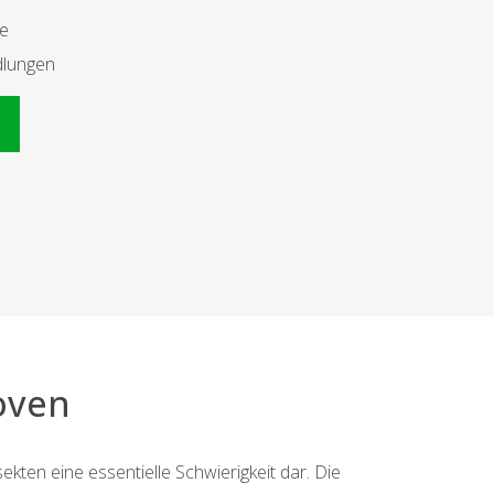
te
dlungen
n
oven
kten eine essentielle Schwierigkeit dar. Die