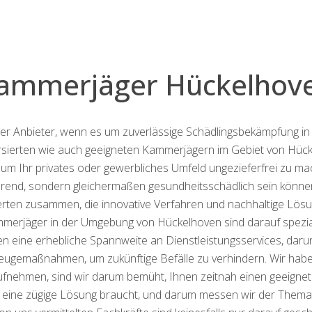
ammerjäger Hückelhov
icher Anbieter, wenn es um zuverlässige Schädlingsbekämpfung 
ersierten wie auch geeigneten Kammerjägern im Gebiet von Hück
, um Ihr privates oder gewerbliches Umfeld ungezieferfrei zu m
örend, sondern gleichermaßen gesundheitsschädlich sein können.
rten zusammen, die innovative Verfahren und nachhaltige Lös
mmerjäger in der Umgebung von Hückelhoven sind darauf speziali
ren eine erhebliche Spannweite an Dienstleistungsservices, dar
eugemaßnahmen, um zukünftige Befälle zu verhindern. Wir haben
aufnehmen, sind wir darum bemüht, Ihnen zeitnah einen geeigne
gen eine zügige Lösung braucht, und darum messen wir der Thema