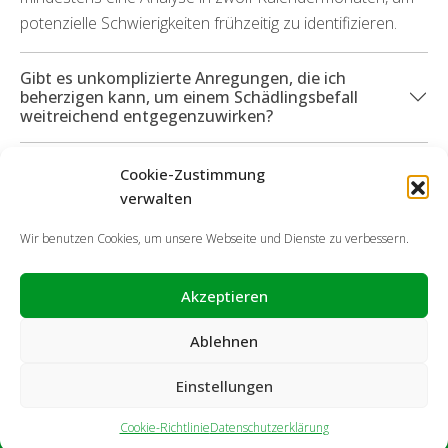
potenzielle Schwierigkeiten frühzeitig zu identifizieren.
Gibt es unkomplizierte Anregungen, die ich
beherzigen kann, um einem Schädlingsbefall
weitreichend entgegenzuwirken?
Können Sie mich darüber hinaus bei durch
Cookie-Zustimmung
Insekten entstandenen Beschädigungen
verwalten
unterstützen?
Wir benutzen Cookies, um unsere Webseite und Dienste zu verbessern.
Akzeptieren
Ablehnen
Einstellungen
Cookie-Richtlinie
Datenschutzerklärung
Impressum
Haftungsausschluss
Cookie-Richtlinie
Datenschutzerklärung