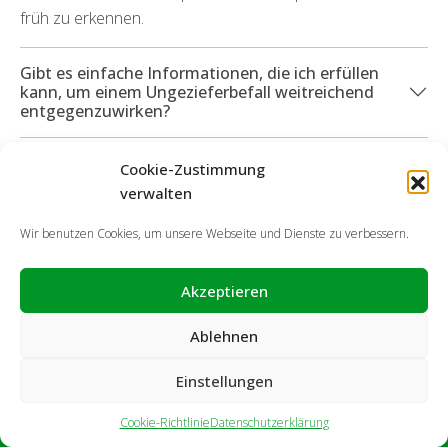
früh zu erkennen.
Gibt es einfache Informationen, die ich erfüllen
kann, um einem Ungezieferbefall weitreichend
entgegenzuwirken?
Welche Servicedienstleistungen kann ich in
Cookie-Zustimmung
Anspruch nehmen, wenn durch die Ungeziefer
verwalten
Folgeschäden entstanden sind?
Wir benutzen Cookies, um unsere Webseite und Dienste zu verbessern.
Akzeptieren
Ablehnen
Einstellungen
Cookie-Richtlinie
Datenschutzerklärung
Impressum
Haftungsausschluss
Cookie-Richtlinie
Datenschutzerklärung