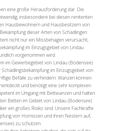
pen eine große Herausforderung dar. Die
twendig, insbesondere bei diesen renitenten
n den Hausbewohnern und Hausbesitzern von
 Bekämpfung dieser Arten von Schädlingen
item nicht nur ein Missbehagen verursacht,
sbekämpfung im Einzugsgebiet von Lindau
eundlich vorgenommen wird.
zudem im Gewerbegebiet von Lindau (Bodensee)
r Schädlingsbekämpfung im Einzugsgebiet von
ftige Befälle zu verhindern. Wanzen können
unentdeckt und benötigt eine sehr komplexen
ompetent im Umgang mit Bettwanzen und halten
tzten Betten im Gebiet von Lindau (Bodensee)
ker ein großes Risiko sind. Unsere Fachkräfte
pfung von Hornissen und ihren Nestern auf,
densee) zu schützen.
hulten Anbietern erhalten, die sich auf die