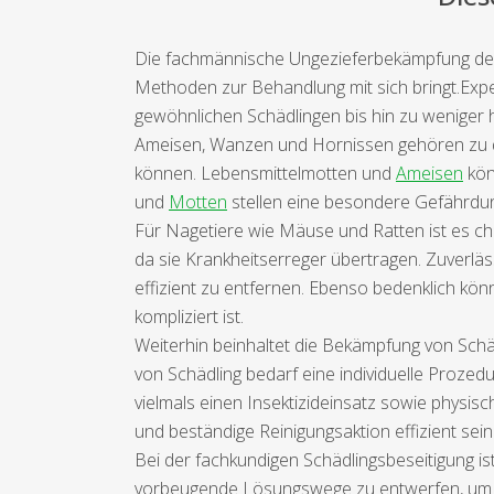
Die fachmännische Ungezieferbekämpfung deckt
Methoden zur Behandlung mit sich bringt.Exper
gewöhnlichen Schädlingen bis hin zu weniger 
Ameisen, Wanzen und Hornissen gehören zu de
können. Lebensmittelmotten und
Ameisen
kön
und
Motten
stellen eine besondere Gefährdung
Für Nagetiere wie Mäuse und Ratten ist es char
da sie Krankheitserreger übertragen. Zuverlä
effizient zu entfernen. Ebenso bedenklich kön
kompliziert ist.
Weiterhin beinhaltet die Bekämpfung von Schä
von Schädling bedarf eine individuelle Prozed
vielmals einen Insektizideinsatz sowie phy
und beständige Reinigungsaktion effizient sei
Bei der fachkundigen Schädlingsbeseitigung i
vorbeugende Lösungswege zu entwerfen, um kü