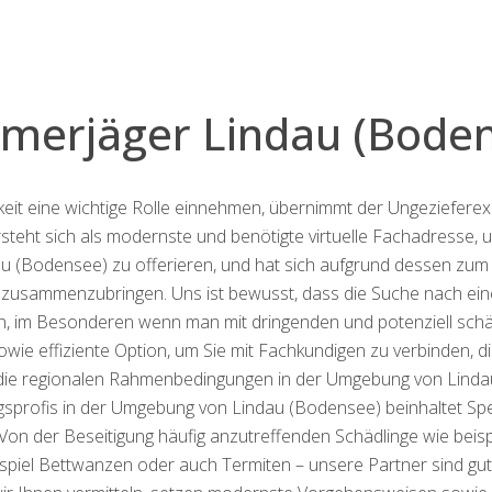
erjäger Lindau (Bode
rkeit eine wichtige Rolle einnehmen, übernimmt der Ungeziefere
steht sich als modernste und benötigte virtuelle Fachadresse, 
(Bodensee) zu offerieren, und hat sich aufgrund dessen zum Z
e zusammenzubringen. Uns ist bewusst, dass die Suche nach ei
, im Besonderen wenn man mit dringenden und potenziell schädl
owie effiziente Option, um Sie mit Fachkundigen zu verbinden, di
 die regionalen Rahmenbedingungen in der Umgebung von Linda
rofis in der Umgebung von Lindau (Bodensee) beinhaltet Speziali
 Von der Beseitigung häufig anzutreffenden Schädlinge wie beis
iel Bettwanzen oder auch Termiten – unsere Partner sind gut 