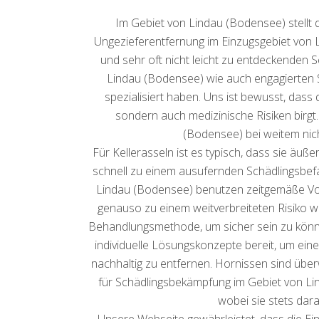
Im Gebiet von Lindau (Bodensee) stellt
Ungezieferentfernung im Einzugsgebiet von 
und sehr oft nicht leicht zu entdeckende
Lindau (Bodensee) wie auch engagierten 
spezialisiert haben. Uns ist bewusst, das
sondern auch medizinische Risiken birg
(Bodensee) bei weitem nic
Für Kellerasseln ist es typisch, dass sie ä
schnell zu einem ausufernden Schädlingsbef
Lindau (Bodensee) benutzen zeitgemäße Vor
genauso zu einem weitverbreiteten Risiko w
Behandlungsmethode, um sicher sein zu könne
individuelle Lösungskonzepte bereit, um ein
nachhaltig zu entfernen. Hornissen sind überw
für Schädlingsbekämpfung im Gebiet von Li
wobei sie stets dar
Unsere Webseite gewährleistet, dass die Ei