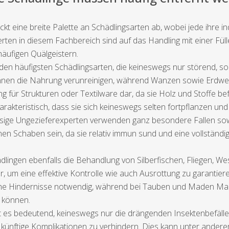
 eine breite Palette an Schädlingsarten ab, wobei jede ihre i
ten in diesem Fachbereich sind auf das Handling mit einer Fülle 
häufigen Quälgeistern.
n häufigsten Schädlingsarten, die keineswegs nur störend, so
nen die Nahrung verunreinigen, während Wanzen sowie Erdwes
 für Strukturen oder Textilware dar, da sie Holz und Stoffe b
akteristisch, dass sie sich keineswegs selten fortpflanzen und 
ssige Ungezieferexperten verwenden ganz besondere Fallen sow
nen Schaben sein, da sie relativ immun sund und eine vollständi
dlingen ebenfalls die Behandlung von Silberfischen, Fliegen, W
ur, um eine effektive Kontrolle wie auch Ausrottung zu garanti
sische Hindernisse notwendig, während bei Tauben und Maden 
n können.
st es bedeutend, keineswegs nur die drängenden Insektenbefäll
nftige Komplikationen zu verhindern. Dies kann unter andere