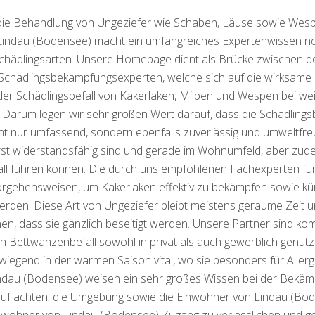
 die Behandlung von Ungeziefer wie Schaben, Läuse sowie Wes
Lindau (Bodensee) macht ein umfangreiches Expertenwissen no
n Schädlingsarten. Unsere Homepage dient als Brücke zwische
Schädlingsbekämpfungsexperten, welche sich auf die wirksame
s der Schädlingsbefall von Kakerlaken, Milben und Wespen bei we
t. Darum legen wir sehr großen Wert darauf, dass die Schädling
ht nur umfassend, sondern ebenfalls zuverlässig und umweltfr
ußerst widerstandsfähig sind und gerade im Wohnumfeld, aber 
all führen können. Die durch uns empfohlenen Fachexperten fü
gehensweisen, um Kakerlaken effektiv zu bekämpfen sowie kün
erden. Diese Art von Ungeziefer bleibt meistens geraume Zeit 
n, dass sie gänzlich beseitigt werden. Unsere Partner sind k
en Bettwanzenbefall sowohl in privat als auch gewerblich genu
iegend in der warmen Saison vital, wo sie besonders für Allergi
ndau (Bodensee) weisen ein sehr großes Wissen bei der Bekäm
auf achten, die Umgebung sowie die Einwohner von Lindau (Bo
nwohner von Lindau (Bodensee) Zugang zu verlässlichen und gesc