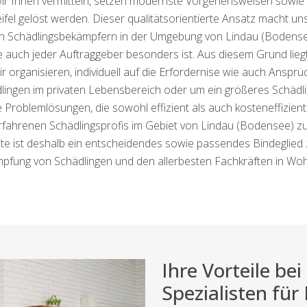
 wir Ihnen vermitteln, setzen modernste Vorgehensweisen sowi
el gelöst werden. Dieser qualitätsorientierte Ansatz macht un
n Schädlingsbekämpfern in der Umgebung von Lindau (Bodense
ie auch jeder Auftraggeber besonders ist. Aus diesem Grund li
ir organisieren, individuell auf die Erfordernise wie auch Ansp
dlingen im privaten Lebensbereich oder um ein größeres Schädli
Problemlösungen, die sowohl effizient als auch kosteneffizient
fahrenen Schädlingsprofis im Gebiet von Lindau (Bodensee) zu 
te ist deshalb ein entscheidendes sowie passendes Bindeglied
pfung von Schädlingen und den allerbesten Fachkräften in Wo
Ihre Vorteile b
Spezialisten für