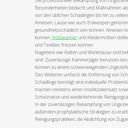
Die professionelle Bekämpfung von Ungeziefer 
Besonderheiten bedacht und Maßnahmen abgest
von den üblichen Schädlingen bis hin zu selt
Ameisen, Läuse wie auch Erdwespen gehören 
gesundheitsschädlich sein können. Ameisen 
können.
Holzwürmer
und Kleidermotten stelle
und Textilien fressen können.
Nagetiere wie Ratten und Wühlmäuse sind bek
sind. Zuverlässige Kammerjäger benutzen beso
können zu einem schwerwiegenden Ungezieferp
Des Weiteren umfasst die Entfernung von Sch
Schädlinge benötigt eine individuelle Problem
machen meistens einen Insektizideinsatz so
Schutznetze und wiederkehrende Reinigungsakt
In der zuverlässigen Bekämpfung von Ungeziefe
außerdem prophylaktische Strategien zu erarb
Reinigungspraktiken, die Abdichtung von Zuga