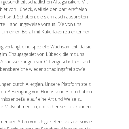
esundheitsschädlichen Alltagsrisiken. Mit
et von Lübeck, weil sie den barrierefreien
t sind. Schaben, die sich rasch ausbreiten
rte Handlungsweise voraus. Die von uns
 um einen Befall mit Kakerlaken zu erkennen,
g verlangt eine spezielle Wachsamkeit, da sie
g im Einzugsgebiet von Lübeck, die mit uns
Voraussetzungen vor Ort zugeschnitten sind.
 Lebensbereiche wieder schädlingsfrei sowie
ngen durch Allergien. Unsere Plattform stellt
eren Beseitigung von Hornissennestern haben.
nissenbefälle auf eine Art und Weise zu
iche Maßnahmen an, um sicher sein zu können,
ommenden Arten von Ungeziefern voraus sowie
f die Eliminierung von Schaben, Wanzen sowie