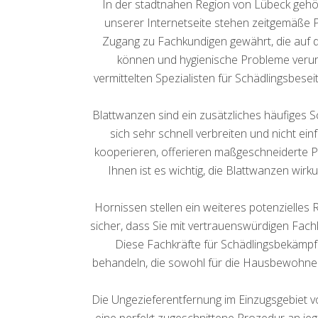
In der stadtnahen Region von Lübeck gehö
unserer Internetseite stehen zeitgemäße P
Zugang zu Fachkundigen gewährt, die auf d
können und hygienische Probleme verur
vermittelten Spezialisten für Schädlingsbes
Blattwanzen sind ein zusätzliches häufiges S
sich sehr schnell verbreiten und nicht ei
kooperieren, offerieren maßgeschneiderte P
Ihnen ist es wichtig, die Blattwanzen wirk
Hornissen stellen ein weiteres potenzielles R
sicher, dass Sie mit vertrauenswürdigen Fac
Diese Fachkräfte für Schädlingsbekämpf
behandeln, die sowohl für die Hausbewohner 
Die Ungezieferentfernung im Einzugsgebiet 
eine perfekt zugeschnittene Prozedur an jeg