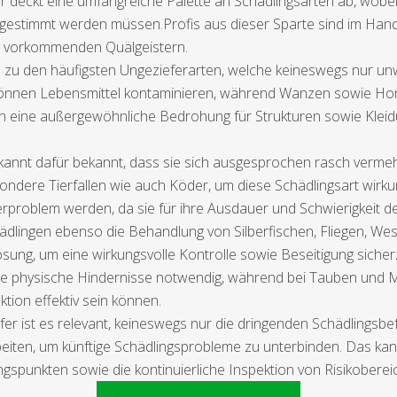
deckt eine umfangreiche Palette an Schädlingsarten ab, wobei b
immt werden müssen.Profis aus dieser Sparte sind im Handling
en vorkommenden Quälgeistern.
zu den häufigsten Ungezieferarten, welche keineswegs nur un
können Lebensmittel kontaminieren, während Wanzen sowie Hor
n eine außergewöhnliche Bedrohung für Strukturen sowie Kleidu
annt dafür bekannt, dass sie sich ausgesprochen rasch vermeh
ndere Tierfallen wie auch Köder, um diese Schädlingsart wirk
roblem werden, da sie für ihre Ausdauer und Schwierigkeit de
ädlingen ebenso die Behandlung von Silberfischen, Fliegen, We
lösung, um eine wirkungsvolle Kontrolle sowie Beseitigung siche
wie physische Hindernisse notwendig, während bei Tauben u
ion effektiv sein können.
r ist es relevant, keineswegs nur die dringenden Schädlingsbef
eiten, um künftige Schädlingsprobleme zu unterbinden. Das kan
ngspunkten sowie die kontinuierliche Inspektion von Risikobere