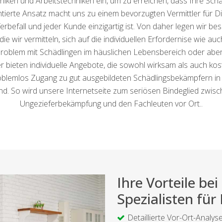
en und Arbeitstechniken ein, um zu erreichen, dass Ihre Schäd
entierte Ansatz macht uns zu einem bevorzugten Vermittler für 
erbefall und jeder Kunde einzigartig ist. Von daher legen wir b
e wir vermitteln, sich auf die individuellen Erfordernise wie au
 Problem mit Schädlingen im häuslichen Lebensbereich oder ab
r bieten individuelle Angebote, die sowohl wirksam als auch kos
roblemlos Zugang zu gut ausgebildeten Schädlingsbekämpfern in
d. So wird unsere Internetseite zum seriösen Bindeglied zwisch
Ungezieferbekämpfung und den Fachleuten vor Ort..
Ihre Vorteile b
Spezialisten für
Detaillierte Vor-Ort-Analys