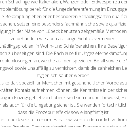
ren Schädlinge wie Kakerlaken, Wanzen oder Erdwespen zu den g
roblemlösung bereit für die Ungezieferentfernung im Einzugsgebi
ie Bekämpfung ebenjener besonderen Schädlingsarten qualifizier
sachen, setzen eine besonders fachmännische sowie qualifizie
eitigung in der Nähe von Lübeck benutzen zeitgemäße Methoden,
zu behandeln wie auch auf lange Sicht zu vermeiden.
chädlingsproblem in Wohn- und Schlafbereichen. Ihre Beseitigun
nfach zu beseitigen sind. Die Fachleute für Ungezieferbekämpfun
roblemlösungen an, welche auf den speziellen Befall sowie die 
ungsvoll sowie unauffällig zu vernichten, damit die zahlreichen
hygienisch sauber werden.
isiko dar, speziell für Menschen mit gesundheitlichen Vorbelastu
hkräften Kontakt aufnehmen können, die Kenntnisse in der sich
ung im Einzugsgebiet von Lübeck sind sich darüber bewusst, Hor
als auch für die Umgebung sicher ist. Sie wenden fortschrittl
dass die Prozedur effektiv sowie langfristig ist.
von Lübeck setzt ein enormes Fachwissen zu den örtlich vork
liches Problem. Dank der Vermittlung von Experten, die sich au