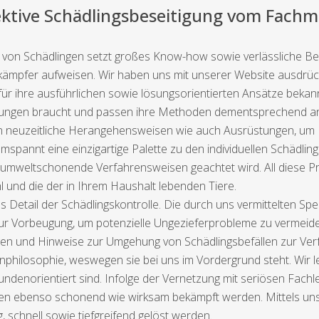
ektive Schädlingsbeseitigung vom Fach
g von Schädlingen setzt großes Know-how sowie verlässliche 
kämpfer aufweisen. Wir haben uns mit unserer Website ausdrückl
r ihre ausführlichen sowie lösungsorientierten Ansätze bekannt
sungen braucht und passen ihre Methoden dementsprechend a
zen neuzeitliche Herangehensweisen wie auch Ausrüstungen, um 
spannt eine einzigartige Palette zu den individuellen Schädling
f umweltschonende Verfahrensweisen geachtet wird. All diese Pr
 und die der in Ihrem Haushalt lebenden Tiere.
etail der Schädlingskontrolle. Die durch uns vermittelten Spezia
Vorbeugung, um potenzielle Ungezieferprobleme zu vermeiden.
en und Hinweise zur Umgehung von Schädlingsbefällen zur Ver
nphilosophie, weswegen sie bei uns im Vordergrund steht. Wir
undenorientiert sind. Infolge der Vernetzung mit seriösen Fachle
en ebenso schonend wie wirksam bekämpft werden. Mittels unser
, schnell sowie tiefgreifend gelöst werden.