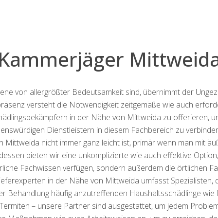
Kammerjäger Mittweid
giene von allergrößter Bedeutsamkeit sind, übernimmt der Ungez
äsenz versteht die Notwendigkeit zeitgemäße wie auch erforderl
ädlingsbekämpfern in der Nähe von Mittweida zu offerieren, und
uenswürdigen Dienstleistern in diesem Fachbereich zu verbinden
ittweida nicht immer ganz leicht ist, primär wenn man mit äuße
 dessen bieten wir eine unkomplizierte wie auch effektive Option
liche Fachwissen verfügen, sondern außerdem die örtlichen Fa
erexperten in der Nähe von Mittweida umfasst Spezialisten, d
der Behandlung häufig anzutreffenden Haushaltsschädlinge wie 
rmiten – unsere Partner sind ausgestattet, um jedem Problem e