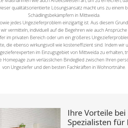
ste Maßnahmen wie auch Arbeitsweisen an, um zu erreichen, da
Dieser qualitätsorientierte Lösungsansatz macht uns zu einem b
Schädlingsbekämpfern in Mittweida.
owie jedes Ungezieferproblem einzigartig ist. Aus diesem Grun
wir vermitteln, individuell auf die Begehren wie auch Ansprüche
efer im privaten Bereich oder um ein größeres Ungezieferproble
 die ebenso wirkungsvoll wie kosteneffizient sind. Indem wir 
ezieferexperten im Einzugsgebiet von Mittweida zu erhalten, t
ere Homepage zum verlässlichen Bindeglied zwischen Ihren per
von Ungeziefer und den besten Fachkräften in Wohnortnähe.
Ihre Vorteile b
Spezialisten für