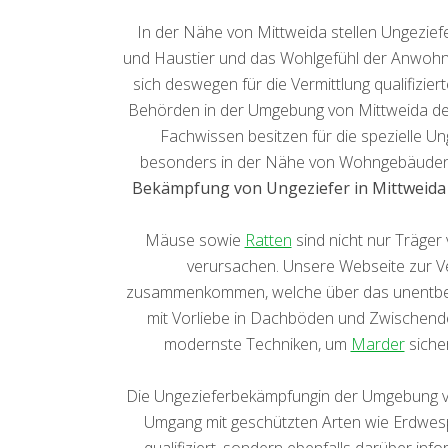
In der Nähe von Mittweida stellen Ungezie
und Haustier und das Wohlgefühl der Anwohner 
sich deswegen für die Vermittlung qualifizier
Behörden in der Umgebung von Mittweida den
Fachwissen besitzen für die spezielle 
besonders in der Nähe von Wohngebäuden wi
Bekämpfung von Ungeziefer in Mittweida
Mäuse sowie
Ratten
sind nicht nur Träger
verursachen. Unsere Webseite zur Ver
zusammenkommen, welche über das unentbehr
mit Vorliebe in Dachböden und Zwischend
modernste Techniken, um
Marder
sicher
Die Ungezieferbekämpfungin der Umgebung vo
Umgang mit geschützten Arten wie Erdwespe
qualifiziert, sondern ebenfalls darüber inf