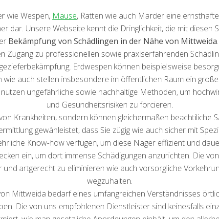
fer wie Wespen,
Mäuse
, Ratten wie auch Marder eine ernsthaf
dar. Unsere Webseite kennt die Dringlichkeit, die mit diesen S
ter
Bekämpfung von Schädlingen in der Nähe von Mittweida
 Zugang zu professionellen sowie praxiserfahrenden Schädling
Ungezieferbekämpfung. Erdwespen können beispielsweise besorgn
e auch stellen insbesondere im öffentlichen Raum ein großes
nutzen ungefährliche sowie nachhaltige Methoden, um hochwi
und Gesundheitsrisiken zu forcieren.
 von Krankheiten, sondern können gleichermaßen beachtiliche 
mittlung gewähleistet, dass Sie zügig wie auch sicher mit Spez
liche Know-how verfügen, um diese Nager effizient und dauer
ecken ein, um dort immense Schädigungen anzurichten. Die von
 und artgerecht zu eliminieren wie auch vorsorgliche Vorkehrun
wegzuhalten.
n Mittweida bedarf eines umfangreichen Verständnisses örtlic
n. Die von uns empfohlenen Dienstleister sind keinesfalls einz
ormiert, wie man gesetzliche Anordnungen einhält, um den allerb