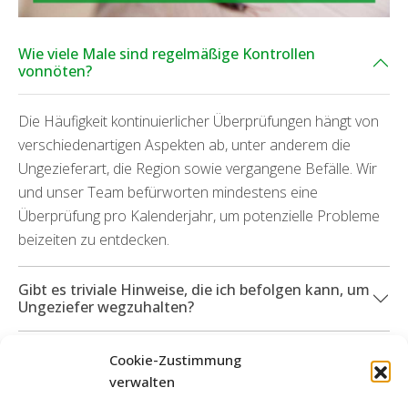
Wie viele Male sind regelmäßige Kontrollen
vonnöten?
Die Häufigkeit kontinuierlicher Überprüfungen hängt von
verschiedenartigen Aspekten ab, unter anderem die
Ungezieferart, die Region sowie vergangene Befälle. Wir
und unser Team befürworten mindestens eine
Überprüfung pro Kalenderjahr, um potenzielle Probleme
beizeiten zu entdecken.
Gibt es triviale Hinweise, die ich befolgen kann, um
Ungeziefer wegzuhalten?
Welche Dienstleistungen kann ich in Anspruch
Cookie-Zustimmung
nehmen, wenn durch die verschiedenen
verwalten
Schädlingsarten Sachschäden aufgekommen sind?