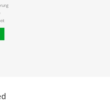
erung
e
eit
n
ed