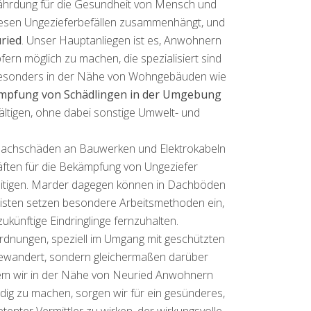
fährdung für die Gesundheit von Mensch und
 diesen Ungezieferbefällen zusammenhängt, und
ried
. Unser Hauptanliegen ist es, Anwohnern
rn möglich zu machen, die spezialisiert sind
d besonders in der Nähe von Wohngebäuden wie
mpfung von Schädlingen in der Umgebung
ltigen, ohne dabei sonstige Umwelt- und
 Sachschäden an Bauwerken und Elektrokabeln
räften für die Bekämpfung von Ungeziefer
eitigen. Marder dagegen können in Dachböden
listen setzen besondere Arbeitsmethoden ein,
ünftige Eindringlinge fernzuhalten.
ordnungen, speziell im Umgang mit geschützten
 bewandert, sondern gleichermaßen darüber
ndem wir in der Nähe von Neuried Anwohnern
ig zu machen, sorgen wir für ein gesünderes,
enter Vermittler zu wirken, der wirkungsvolle