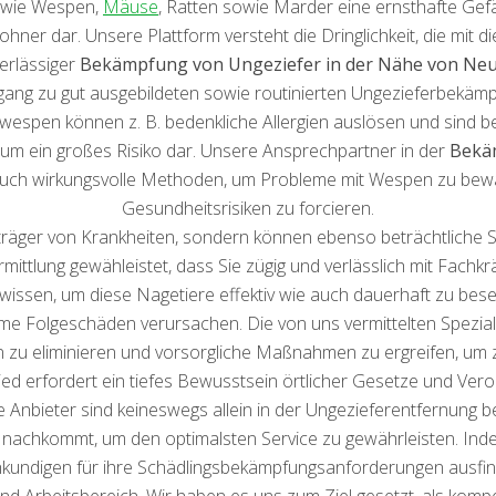
e wie Wespen,
Mäuse
, Ratten sowie Marder eine ernsthafte Ge
er dar. Unsere Plattform versteht die Dringlichkeit, die mit
verlässiger
Bekämpfung von Ungeziefer in der Nähe von Neu
ng zu gut ausgebildeten sowie routinierten Ungezieferbekämpfe
rdwespen können z. B. bedenkliche Allergien auslösen und sin
aum ein großes Risiko dar. Unsere Ansprechpartner in der
Bekä
auch wirkungsvolle Methoden, um Probleme mit Wespen zu bewä
Gesundheitsrisiken zu forcieren.
rträger von Krankheiten, sondern können ebenso beträchtliche
ttlung gewähleistet, dass Sie zügig und verlässlich mit Fachk
sen, um diese Nagetiere effektiv wie auch dauerhaft zu bes
e Folgeschäden verursachen. Die von uns vermittelten Spezia
u eliminieren und vorsorgliche Maßnahmen zu ergreifen, um zuk
d erfordert ein tiefes Bewusstsein örtlicher Gesetze und Ver
Anbieter sind keineswegs allein in der Ungezieferentfernung
s nachkommt, um den optimalsten Service zu gewährleisten. I
undigen für ihre Schädlingsbekämpfungsanforderungen ausfind
d Arbeitsbereich. Wir haben es uns zum Ziel gesetzt, als kompet