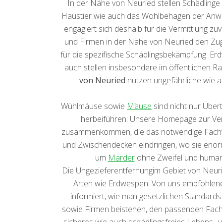
In der Nähe von Neuried stellen Schädling
Haustier wie auch das Wohlbehagen der Anwohn
engagiert sich deshalb für die Vermittlung zu
und Firmen in der Nähe von Neuried den Zuga
für die spezifische Schädlingsbekämpfung. E
auch stellen insbesondere im öffentlichen R
von Neuried
nutzen ungefährliche wie 
Wühlmäuse sowie
Mäuse
sind nicht nur Übe
herbeiführen. Unsere Homepage zur Vermi
zusammenkommen, die das notwendige Fachwis
und Zwischendecken eindringen, wo sie enorm
um
Marder
ohne Zweifel und human z
Die Ungezieferentfernungim Gebiet von Neurie
Arten wie Erdwespen. Von uns empfohlene 
informiert, wie man gesetzlichen Standard
sowie Firmen beistehen, den passenden Fachk
sicheres wie auch schädlingsfreies Lebens- un