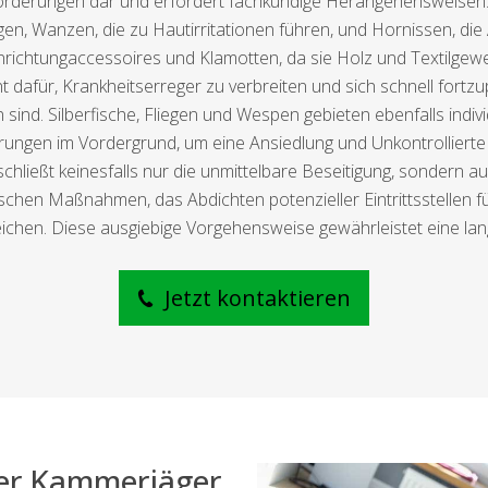
ausforderungen dar und erfordert fachkundige Herangehensweise
gen, Wanzen, die zu Hautirritationen führen, und Hornissen, di
nrichtungaccessoires und Klamotten, da sie Holz und Textilgewe
 dafür, Krankheitserreger zu verbreiten und sich schnell fortz
n sind. Silberfische, Fliegen und Wespen gebieten ebenfalls ind
gen im Vordergrund, um eine Ansiedlung und Unkontrollierte 
hließt keinesfalls nur die unmittelbare Beseitigung, sondern a
schen Maßnahmen, das Abdichten potenzieller Eintrittsstellen f
chen. Diese ausgiebige Vorgehensweise gewährleistet eine lan
Jetzt kontaktieren
der Kammerjäger