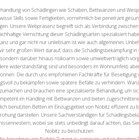
 Behandlung von Schädlingen wie Schaben, Bettwanzen und Wes
wisse Skills sowie Fertigkeiten, vornehmlich bei penetrant gesun
ingen. Unsere Webpräsenz begreift sich als Verbindung zwische
chhaltige Vernichtung dieser Schädlingsarten spezialisiert habe
anz und gar nicht nur unliebsam ist wie auch allgemeines Unbe
n wir sehr großen Wert darauf, dass die Schädlingsbekämpfung i
 sondern darüber hinaus risikoarm sowie umweltverträglich vo
ondere widerstandsfähig sind und besonders im Wohnumfeld, ab
können. Die durch uns empfohlenen Fachkräfte für Beseitigung 
svoll zu bekämpfen sowie spätere Befälle zu verhindern. Wanz
zumachen und brauchen eine spezialisierte Behandlung, um sich
mpetent im Handling mit Bettwanzen und bieten zugeschnitten
lich benutzten Betten im Einzugsgebiet von Nobitz effizient zu
rohung darstellen. Unsere Sachverständigen für Schädlingsbek
nissennestern, wobei sie stets unbedingt darauf achten, das 
Nobitz zu beschützen.
die Anwohner von Nobitz Zugang zu seriösen und routinierten Di