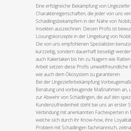
Eine erfolgreiche Bekämpfung von Ungeziefer 
Charaktereigenschaften, die jeder von uns ver
Schädlingsbekämpfern in der Nähe von Nobitz 
Insekten auszeichnen. Diesen Profis ist bewu
Lösungskonzepte in der Umgebung von Nobitz
Die von uns empfohlenen Spezialisten benutze
kurzzeitig, sondern dauerhaft beseitigt werde
auch Kakerlaken bis hin zu Nagern wie Ratten
Arbeit setzen diese Profis umweltfreundlich
wie auch dem Ökosystem zu garantieren.
Bei der Ungezieferbekämpfung Vorbeugemaßnah
Beratung und vorbeugende Maßnahmen an, um s
zur Abwehr von Schädlingen, die auf den spe
Kundenzufriedenheit steht bei uns an erster S
Verbindung mit anerkannten Fachexperten in N
welche sich durch ihr Know-how, ihre Loyalit
Problem mit Schädlingen fachmännisch, zeitnah