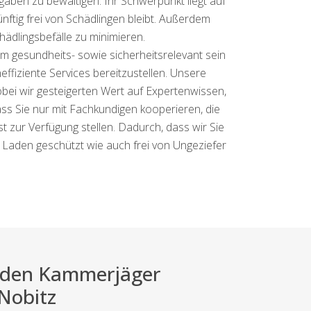
aben zu bewältigen. Ihr Schwerpunkt liegt auf
nftig frei von Schädlingen bleibt. Außerdem
hädlingsbefälle zu minimieren.
m gesundheits- sowie sicherheitsrelevant sein
fiziente Services bereitzustellen. Unsere
ei wir gesteigerten Wert auf Expertenwissen,
ass Sie nur mit Fachkundigen kooperieren, die
 zur Verfügung stellen. Dadurch, dass wir Sie
r Laden geschützt wie auch frei von Ungeziefer
ei den Kammerjäger
 Nobitz