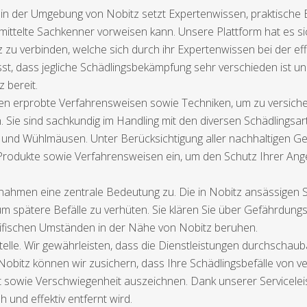
in der Umgebung von Nobitz setzt Expertenwissen, praktische E
mittelte Sachkenner vorweisen kann. Unsere Plattform hat es sic
zu verbinden, welche sich durch ihr Expertenwissen bei der eff
sst, dass jegliche Schädlingsbekämpfung sehr verschieden ist
 bereit.
n erprobte Verfahrensweisen sowie Techniken, um zu versichern
n. Sie sind sachkundig im Handling mit den diversen Schädlings
 und Wühlmäusen. Unter Berücksichtigung aller nachhaltigen G
e Produkte sowie Verfahrensweisen ein, um den Schutz Ihrer An
men eine zentrale Bedeutung zu. Die in Nobitz ansässigen Sac
pätere Befälle zu verhüten. Sie klären Sie über Gefährdungs
zifischen Umständen in der Nähe von Nobitz beruhen.
telle. Wir gewährleisten, dass die Dienstleistungen durchschau
obitz können wir zusichern, dass Ihre Schädlingsbefälle von ve
ät sowie Verschwiegenheit auszeichnen. Dank unserer Servicelei
 und effektiv entfernt wird.