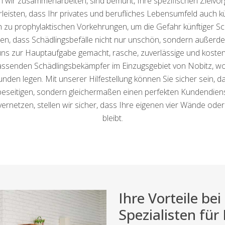
 wir zusammenarbeiten, sind bemüht, Ihre spezifischen Zielvorg
rleisten, dass Ihr privates und berufliches Lebensumfeld auch kü
ch zu prophylaktischen Vorkehrungen, um die Gefahr künftiger Sc
en, dass Schädlingsbefälle nicht nur unschön, sondern außerde
s zur Hauptaufgabe gemacht, rasche, zuverlässige und kostenef
assenden Schädlingsbekämpfer im Einzugsgebiet von Nobitz, wob
nden legen. Mit unserer Hilfestellung können Sie sicher sein, d
eseitigen, sondern gleichermaßen einen perfekten Kundendienst
ernetzen, stellen wir sicher, dass Ihre eigenen vier Wände ode
bleibt.
Ihre Vorteile b
Spezialisten für