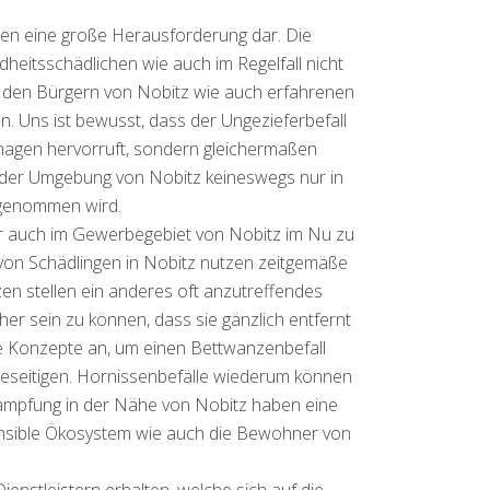
pen eine große Herausforderung dar. Die
dheitsschädlichen wie auch im Regelfall nicht
n den Bürgern von Nobitz wie auch erfahrenen
n. Uns ist bewusst, dass der Ungezieferbefall
hagen hervorruft, sondern gleichermaßen
n der Umgebung von Nobitz keineswegs nur in
rgenommen wird.
er auch im Gewerbegebiet von Nobitz im Nu zu
von Schädlingen in Nobitz nutzen zeitgemäße
en stellen ein anderes oft anzutreffendes
er sein zu können, dass sie gänzlich entfernt
e Konzepte an, um einen Bettwanzenbefall
 beseitigen. Hornissenbefälle wiederum können
ämpfung in der Nähe von Nobitz haben eine
Sensible Ökosystem wie auch die Bewohner von
enstleistern erhalten, welche sich auf die