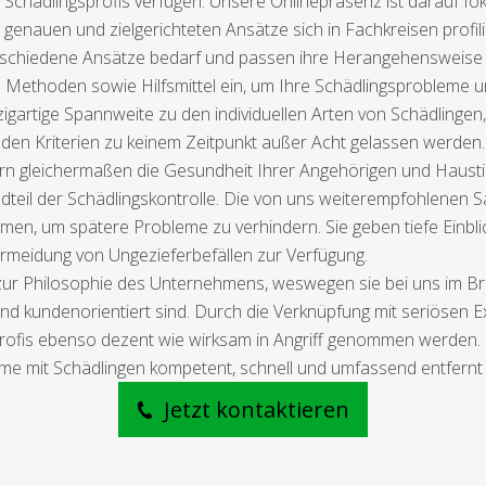
n Schädlingsprofis verfügen. Unsere Onlinepräsenz ist darauf fo
 genauen und zielgerichteten Ansätze sich in Fachkreisen profi
verschiedene Ansätze bedarf und passen ihre Herangehensweis
ne Methoden sowie Hilfsmittel ein, um Ihre Schädlingsproblem
zigartige Spannweite zu den individuellen Arten von Schädlingen,
den Kriterien zu keinem Zeitpunkt außer Acht gelassen werde
ern gleichermaßen die Gesundheit Ihrer Angehörigen und Haust
andteil der Schädlingskontrolle. Die von uns weiterempfohlenen S
, um spätere Probleme zu verhindern. Sie geben tiefe Einbli
rmeidung von Ungezieferbefällen zur Verfügung.
zur Philosophie des Unternehmens, weswegen sie bei uns im Bre
 und kundenorientiert sind. Durch die Verknüpfung mit seriösen 
ofis ebenso dezent wie wirksam in Angriff genommen werden. M
eme mit Schädlingen kompetent, schnell und umfassend entfernt
Jetzt kontaktieren