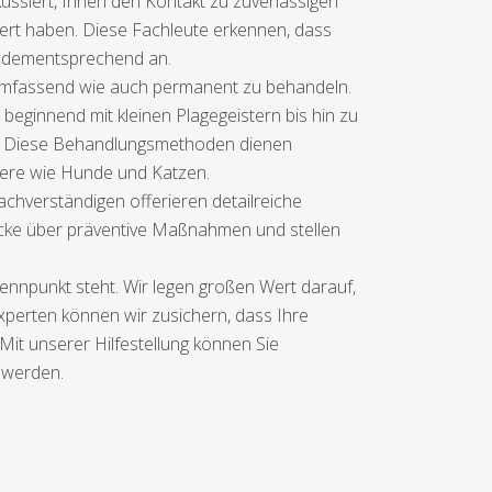
kussiert, Ihnen den Kontakt zu zuverlässigen
liert haben. Diese Fachleute erkennen, dass
e dementsprechend an.
e umfassend wie auch permanent zu behandeln.
 beginnend mit kleinen Plagegeistern bis hin zu
n. Diese Behandlungsmethoden dienen
iere wie Hunde und Katzen.
achverständigen offerieren detailreiche
cke über präventive Maßnahmen und stellen
nnpunkt steht. Wir legen großen Wert darauf,
Experten können wir zusichern, dass Ihre
it unserer Hilfestellung können Sie
 werden.