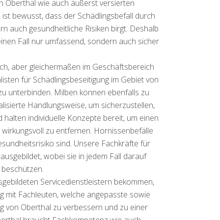
 Oberthal wie auch äußerst versierten
s ist bewusst, dass der Schädlingsbefall durch
n auch gesundheitliche Risiken birgt. Deshalb
einen Fall nur umfassend, sondern auch sicher
ich, aber gleichermaßen im Geschäftsbereich
isten für Schädlingsbeseitigung im Gebiet von
 zu unterbinden. Milben können ebenfalls zu
lisierte Handlungsweise, um sicherzustellen,
halten individuelle Konzepte bereit, um einen
wirkungsvoll zu entfernen. Hornissenbefälle
esundheitsrisiko sind. Unsere Fachkräfte für
usgebildet, wobei sie in jedem Fall darauf
 beschützen.
usgebildeten Servicedienstleistern bekommen,
ung mit Fachleuten, welche angepasste sowie
 von Oberthal zu verbessern und zu einer
Oberthal braucht Fachkompetenz wie auch