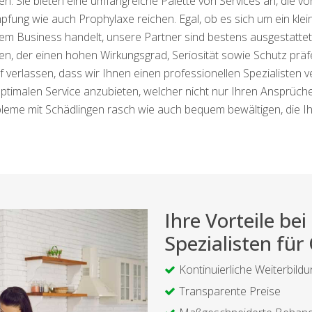
en. Sie bieten eine umfangreiche Palette von Services an, die vo
fung wie auch Prophylaxe reichen. Egal, ob es sich um ein kl
rem Business handelt, unsere Partner sind bestens ausgestattet, 
eten, der einen hohen Wirkungsgrad, Seriosität sowie Schutz pr
verlassen, dass wir Ihnen einen professionellen Spezialisten ver
timalen Service anzubieten, welcher nicht nur Ihren Ansprüchen
obleme mit Schädlingen rasch wie auch bequem bewältigen, die Ihr
Ihre Vorteile b
Spezialisten für
Kontinuierliche Weiterbildu
Transparente Preise