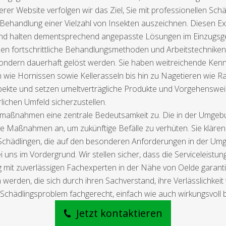
nserer Website verfolgen wir das Ziel, Sie mit professionellen Sc
 Behandlung einer Vielzahl von Insekten auszeichnen. Diesen Ex
nd halten dementsprechend angepasste Lösungen im Einzugsgeb
zen fortschrittliche Behandlungsmethoden und Arbeitstechniken
, sondern dauerhaft gelöst werden. Sie haben weitreichende Ken
n wie Hornissen sowie Kellerasseln bis hin zu Nagetieren wie
Aspekte und setzen umeltverträgliche Produkte und Vorgehenswei
ichen Umfeld sicherzustellen.
maßnahmen eine zentrale Bedeutsamkeit zu. Die in der Umgebun
e Maßnahmen an, um zukünftige Befälle zu verhüten. Sie kläre
Schädlingen, die auf den besonderen Anforderungen in der Um
uns im Vordergrund. Wir stellen sicher, dass die Serviceleistung
ng mit zuverlässigen Fachexperten in der Nähe von Oelde garant
werden, die sich durch ihren Sachverstand, ihre Verlässlichke
Schädlingsproblem fachgerecht, einfach wie auch wirkungsvoll be
Jetzt kontaktieren