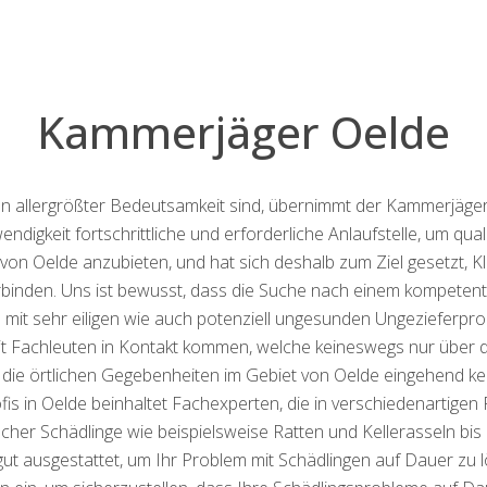
Kammerjäger Oelde
 allergrößter Bedeutsamkeit sind, übernimmt der Kammerjäger 
ndigkeit fortschrittliche und erforderliche Anlaufstelle, um qua
on Oelde anzubieten, und hat sich deshalb zum Ziel gesetzt, Kli
erbinden. Uns ist bewusst, dass die Suche nach einem kompeten
it sehr eiligen wie auch potenziell ungesunden Ungezieferprobl
it Fachleuten in Kontakt kommen, welche keineswegs nur über 
die örtlichen Gegebenheiten im Gebiet von Oelde eingehend k
is in Oelde beinhaltet Fachexperten, die in verschiedenartig
elfacher Schädlinge wie beispielsweise Ratten und Kellerasseln 
ut ausgestattet, um Ihr Problem mit Schädlingen auf Dauer zu lös