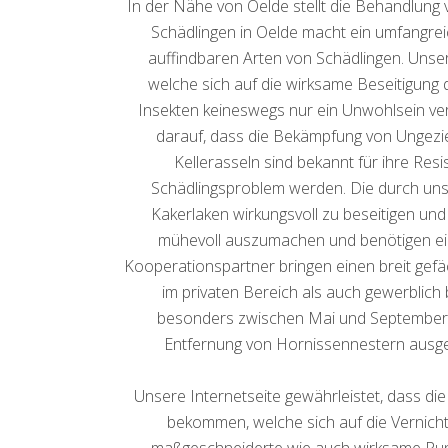
In der Nähe von Oelde stellt die Behandlung
Schädlingen in Oelde macht ein umfangre
auffindbaren Arten von Schädlingen. Unse
welche sich auf die wirksame Beseitigung 
Insekten keineswegs nur ein Unwohlsein ve
darauf, dass die Bekämpfung von Ungezief
Kellerasseln sind bekannt für ihre Re
Schädlingsproblem werden. Die durch un
Kakerlaken wirkungsvoll zu beseitigen und
mühevoll auszumachen und benötigen ein
Kooperationspartner bringen einen breit gefä
im privaten Bereich als auch gewerblic
besonders zwischen Mai und September ei
Entfernung von Hornissennestern ausgebi
Unsere Internetseite gewährleistet, dass di
bekommen, welche sich auf die Vernicht
maßgeschneiderte wie auch wirksame Rund