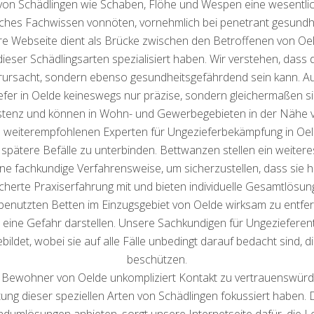
 von Schädlingen wie Schaben, Flöhe und Wespen eine wesentli
iches Fachwissen vonnöten, vornehmlich bei penetrant gesundhe
re Webseite dient als Brücke zwischen den Betroffenen von Oe
dieser Schädlingsarten spezialisiert haben. Wir verstehen, dass
rursacht, sondern ebenso gesundheitsgefährdend sein kann. A
er in Oelde keineswegs nur präzise, sondern gleichermaßen sich
sistenz und können in Wohn- und Gewerbegebieten in der Nähe 
s weiterempfohlenen Experten für Ungezieferbekämpfung in Oe
 spätere Befälle zu unterbinden. Bettwanzen stellen ein weitere
e fachkundige Verfahrensweise, um sicherzustellen, dass sie h
cherte Praxiserfahrung mit und bieten individuelle Gesamtlös
h benutzten Betten im Einzugsgebiet von Oelde wirksam zu entf
ne Gefahr darstellen. Unsere Sachkundigen für Ungezieferentfe
ldet, wobei sie auf alle Fälle unbedingt darauf bedacht sind,
beschützen.
e Bewohner von Oelde unkompliziert Kontakt zu vertrauenswürdi
ung dieser speziellen Arten von Schädlingen fokussiert haben. D
umlösungen anbieten, sorgt unsere Internetseite dafür, die 