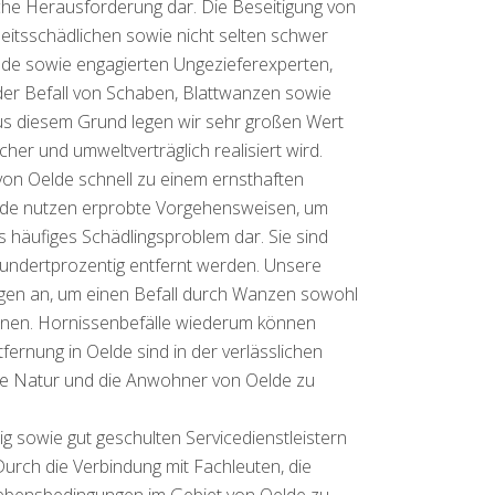
che Herausforderung dar. Die Beseitigung von
itsschädlichen sowie nicht selten schwer
lde sowie engagierten Ungezieferexperten,
 der Befall von Schaben, Blattwanzen sowie
us diesem Grund legen wir sehr großen Wert
er und umweltverträglich realisiert wird.
von Oelde schnell zu einem ernsthaften
lde nutzen erprobte Vorgehensweisen, um
s häufiges Schädlingsproblem dar. Sie sind
undertprozentig entfernt werden. Unsere
ungen an, um einen Befall durch Wanzen sowohl
ernen. Hornissenbefälle wiederum können
rnung in Oelde sind in der verlässlichen
 die Natur und die Anwohner von Oelde zu
g sowie gut geschulten Servicedienstleistern
urch die Verbindung mit Fachleuten, die
Lebensbedingungen im Gebiet von Oelde zu