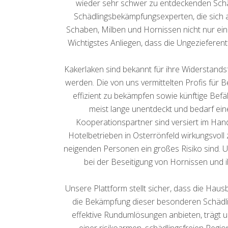
wieder sehr schwer zu entdeckenden Schäd
Schädlingsbekämpfungsexperten, die sich au
Schaben, Milben und Hornissen nicht nur ein
Wichtigstes Anliegen, dass die Ungezieferen
Kakerlaken sind bekannt für ihre Widerstand
werden. Die von uns vermittelten Profis für 
effizient zu bekämpfen sowie künftige Befä
meist lange unentdeckt und bedarf ei
Kooperationspartner sind versiert im Han
Hotelbetrieben in Osterrönfeld wirkungsvoll 
neigenden Personen ein großes Risiko sind. 
bei der Beseitigung von Hornissen und i
Unsere Plattform stellt sicher, dass die Hau
die Bekämpfung dieser besonderen Schädlin
effektive Rundumlösungen anbieten, trägt 
einer risikoarmen, schädlingsfreien Reg