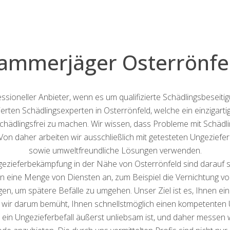
ammerjäger Osterrönfe
essioneller Anbieter, wenn es um qualifizierte Schädlingsbeseiti
ierten Schädlingsexperten in Osterrönfeld, welche ein einzigart
schädlingsfrei zu machen. Wir wissen, dass Probleme mit Schädli
. Von daher arbeiten wir ausschließlich mit getesteten Ungezi
sowie umweltfreundliche Lösungen verwenden.
ezieferbekämpfung in der Nähe von Osterrönfeld sind darauf spe
ten eine Menge von Diensten an, zum Beispiel die Vernichtung 
en, um spätere Befälle zu umgehen. Unser Ziel ist es, Ihnen ein
nd wir darum bemüht, Ihnen schnellstmöglich einen kompetenten
s ein Ungezieferbefall äußerst unliebsam ist, und daher messen