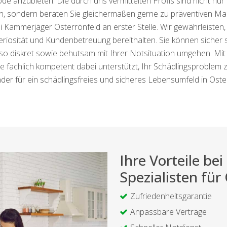
ode anzubieten. Die durch uns vermittelten Profis sind nicht nu
n, sondern beraten Sie gleichermaßen gerne zu präventiven 
 Kammerjäger Osterrönfeld an erster Stelle. Wir gewährleisten, d
osität und Kundenbetreuung bereithalten. Sie können sicher sei
diskret sowie behutsam mit Ihrer Notsituation umgehen. Mi
ie fachlich kompetent dabei unterstützt, Ihr Schädlingsproblem züg
nder für ein schädlingsfreies und sicheres Lebensumfeld in Oste
Ihre Vorteile b
Spezialisten für
Zufriedenheitsgarantie
Anpassbare Verträge