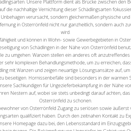
lingsarten. Unsere Plattform dient als Brücke zwischen den 
f die nachhaltige Vernichtung dieser Schädlingsarten fokussier
 Unbehagen verursacht, sondern gleichermaßen physische und ps
tfernung in Osterrönfeld nicht nur ganzheitlich, sondern auch 
wird.
sfähigkeit und können in Wohn- sowie Gewerbegebieten in Oster
Beseitigung von Schädlingen in der Nähe von Osterrönfeld benut
lle zu umgehen. Wanzen stellen ein anderes oft anzutreffendes 
ner sehr komplexen Behandlungsmethode, um zu erreichen, dass 
dling mit Wanzen und zeigen neuartige Lösungsansätze auf, u
zu beseitigen. Hornissenbefälle sind besonders in der warmen Sa
Unsere Sachkundigen für Ungezieferbekämpfung in der Nähe vo
hren Nestern auf, wobei sie stets unbedingt darauf achten, da
Osterrönfeld zu schonen.
sbewohner von Osterrönfeld Zugang zu seriösen sowie äußerst ver
gsarten qualifiziert haben. Durch den zeitnahen Kontakt zu Exp
unsere Homepage dazu bei, den Lebensstandard im Einzugsgebi
ion beizutragen. Die Bekämpfung von Ungeziefer im Gebiet von 