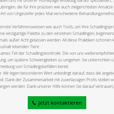
ben uns mit unserer Homepage eindeutig darauf spezialisiert, S
gen, die für ihre präzisen wie auch zielgerichteten Ansätze si
 Art von Ungeziefer jedes Mal verschiedene Behandlungsmethod
dernste Verfahrensweisen wie auch Tools, um Ihre Schädlingspr
ine einzigartige Palette zu den einzelnen Schädlingen, beginnend
ls außer Acht gelassen werden. All diese Praktiken schonen ke
ushalt lebenden Tiere.
mes Teil der Schädlingskontrolle. Die von uns weiterempfohl
g, um spätere Schwierigkeiten zu umgehen. Sie unterrichten 
rmeidung von Schädlingsbefällen bereit.
ke. Wir legen besonderen Wert unbedingt darauf, dass die ang
nd. Dank der Zusammenarbeit mit zuverlässigen Profis stellen wi
gangen werden. Dank unserer Hilfe können Sie darauf vertrauen, 
Jetzt kontaktieren