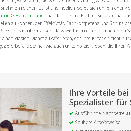
nstleistungsspektrum, die von der Begutachtung wie auch Identif
men reichen. Es ist unerheblich, ob es sich um ein eher klei
lem in Gewerberäumen
handelt, unsere Partner sind optimal aus
tellen zu können, der Effektivität, Fachkompetenz und Schutz p
 Sie sich darauf verlassen, dass wir Ihnen einen kompetenten Spe
en idealen Dienst zu offerieren, der Ihre Kriterien nicht nur e
ezieferbefälle schnell wie auch unkompliziert lösen, die Ihren Al
Ihre Vorteile b
Spezialisten für
Ausführliche Nachbetreuu
Saubere Arbeitsweise