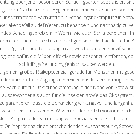
ernichtung ebenjener besonderen Schädlingsarten spezialisiert si
der ganzen Nachbarschaft Hygieneprobleme verursachen können
h uns vermittelten Fachkräfte für Schädlingsbekämpfung in Sa
kerlakenbefall zu definieren, zu behandeln und nachhaltig zu v
endes Schädlingsproblem in Wohn- wie auch Schlafbereichen. Ih
verbreiten und nicht leicht zu beseitigen sind. Die Fachleute fü
ren maßgeschneiderte Lösungen an, welche auf den spezifischen
ögliche dafür, die Milben effektiv sowie dezent zu entfernen, 
schädlingsfrei und hygienisch sauber werden.
rgen ein großes Risikopotenzial, gerade für Menschen mit gesu
en der barrierefreie Zugang zu Servicedienstleistern ermöglicht w
se Fachleute für Unkrautbekämpfung in der Nähe von Satow sin
Hausbewohner als auch für die Insekten sowie das Ökosystem si
 zu garantieren, dass die Behandlung wirkungsvoll und langanhalt
tow setzt ein umfassendes Wissen zu den örtlich vorkommende
em. Aufgrund der Vermittlung von Spezialisten, die sich auf d
sere Onlinepräsenz einen entscheidenden Ausgangspunkt, Satow
es, unsere Endkunden mit den besten örtlichen Fachkräften zu 