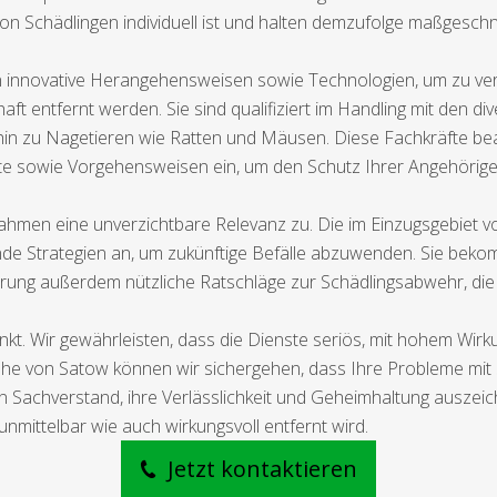
on Schädlingen individuell ist und halten demzufolge maßgesc
n innovative Herangehensweisen sowie Technologien, um zu ver
haft entfernt werden. Sie sind qualifiziert im Handling mit den d
hin zu Nagetieren wie Ratten und Mäusen. Diese Fachkräfte beac
ukte sowie Vorgehensweisen ein, um den Schutz Ihrer Angehöri
hmen eine unverzichtbare Relevanz zu. Die im Einzugsgebiet vo
de Strategien an, um zukünftige Befälle abzuwenden. Sie bek
rung außerdem nützliche Ratschläge zur Schädlingsabwehr, die
nkt. Wir gewährleisten, dass die Dienste seriös, mit hohem Wirk
ähe von Satow können wir sichergehen, dass Ihre Probleme mit 
n Sachverstand, ihre Verlässlichkeit und Geheimhaltung auszei
nmittelbar wie auch wirkungsvoll entfernt wird.
Jetzt kontaktieren