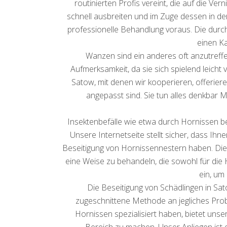
routinierten Profis vereint, die auf die V
schnell ausbreiten und im Zuge dessen in 
professionelle Behandlung voraus. Die durc
einen Ka
Wanzen sind ein anderes oft anzutreff
Aufmerksamkeit, da sie sich spielend leicht 
Satow, mit denen wir kooperieren, offerie
angepasst sind. Sie tun alles denkbar M
Insektenbefälle wie etwa durch Hornissen be
Unsere Internetseite stellt sicher, dass Ihn
Beseitigung von Hornissennestern haben. Die
eine Weise zu behandeln, die sowohl für die 
ein, um
Die Beseitigung von Schädlingen in Sa
zugeschnittene Methode an jegliches Probl
Hornissen spezialisiert haben, bietet un
Bereich zu machen. Unser Anliegen ist 