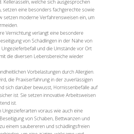
nd. Kellerasseln, welche sich ausgesprochen
, setzen eine besonders fachgerechte sowie
tow setzen moderne Verfahrensweisen ein, um
ermeiden.
re Vernichtung verlangt eine besondere
r Beseitigung von Schädlingen in der Nähe von
 Ungezieferbefall und die Umstände vor Ort
damit die diversen Lebensbereiche wieder
ndheitlichen Vorbelastungen durch Allergien.
ird, die Praxiserfahrung in der zuverlässigen
d sich darüber bewusst, Hornissenbefälle auf
cher ist. Sie setzen innovative Arbeitsweisen
end ist.
n Ungezieferarten voraus wie auch eine
ie Beseitigung von Schaben, Bettwanzen und
 zu einem saubereren und schädlingsfreien
verbinden, um eine zügige, wirksame und