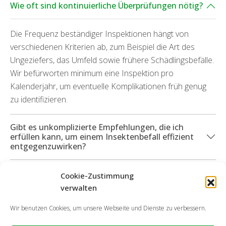
Wie oft sind kontinuierliche Überprüfungen nötig?
Die Frequenz beständiger Inspektionen hängt von
verschiedenen Kriterien ab, zum Beispiel die Art des
Ungeziefers, das Umfeld sowie frühere Schädlingsbefälle.
Wir befürworten minimum eine Inspektion pro
Kalenderjahr, um eventuelle Komplikationen früh genug
zu identifizieren.
Gibt es unkomplizierte Empfehlungen, die ich
erfüllen kann, um einem Insektenbefall effizient
entgegenzuwirken?
Welche Serviceleistungen kann ich in Anspruch
Cookie-Zustimmung
nehmen, wenn durch die Ungeziefer Sachschäden
verwalten
hervorgegangen sind?
Wir benutzen Cookies, um unsere Webseite und Dienste zu verbessern.