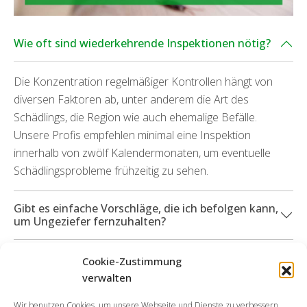
Wie oft sind wiederkehrende Inspektionen nötig?
Die Konzentration regelmäßiger Kontrollen hängt von
diversen Faktoren ab, unter anderem die Art des
Schädlings, die Region wie auch ehemalige Befälle.
Unsere Profis empfehlen minimal eine Inspektion
innerhalb von zwölf Kalendermonaten, um eventuelle
Schädlingsprobleme frühzeitig zu sehen.
Gibt es einfache Vorschläge, die ich befolgen kann,
um Ungeziefer fernzuhalten?
Welche Dienstleistungsangebote kann ich in
Cookie-Zustimmung
Anspruch nehmen, wenn durch die Ungeziefer
verwalten
Sachschäden angefallen sind?
Wir benutzen Cookies, um unsere Webseite und Dienste zu verbessern.