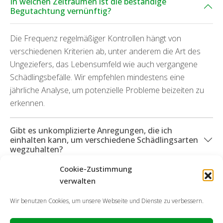
In welchen Zeiträumen ist die beständige
Begutachtung vernünftig?
Die Frequenz regelmäßiger Kontrollen hängt von
verschiedenen Kriterien ab, unter anderem die Art des
Ungeziefers, das Lebensumfeld wie auch vergangene
Schädlingsbefälle. Wir empfehlen mindestens eine
jährliche Analyse, um potenzielle Probleme beizeiten zu
erkennen.
Gibt es unkomplizierte Anregungen, die ich
einhalten kann, um verschiedene Schädlingsarten
wegzuhalten?
Cookie-Zustimmung
Können Sie mich ebenfalls bei durch Ungeziefer
verwalten
hervorgetretenen Folgeschäden unterstützen?
Wir benutzen Cookies, um unsere Webseite und Dienste zu verbessern.