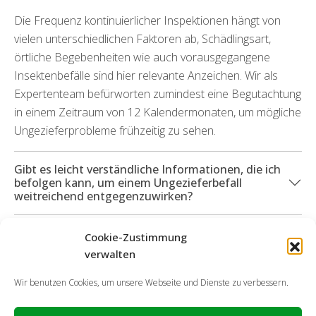
Die Frequenz kontinuierlicher Inspektionen hängt von
vielen unterschiedlichen Faktoren ab, Schädlingsart,
örtliche Begebenheiten wie auch vorausgegangene
Insektenbefälle sind hier relevante Anzeichen. Wir als
Expertenteam befürworten zumindest eine Begutachtung
in einem Zeitraum von 12 Kalendermonaten, um mögliche
Ungezieferprobleme frühzeitig zu sehen.
Gibt es leicht verständliche Informationen, die ich
befolgen kann, um einem Ungezieferbefall
weitreichend entgegenzuwirken?
Welche Dienstleistungen kann ich in Anspruch
Cookie-Zustimmung
nehmen, wenn durch die Schädlinge Schäden
verwalten
hervorgetreten sind?
Wir benutzen Cookies, um unsere Webseite und Dienste zu verbessern.