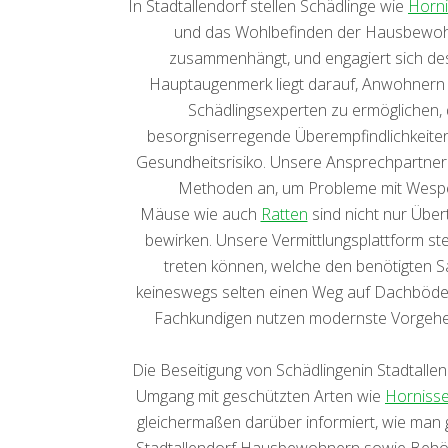
In Stadtallendorf stellen Schädlinge wie
Horn
und das Wohlbefinden der Hausbewohner
zusammenhängt, und engagiert sich desh
Hauptaugenmerk liegt darauf, Anwohnern 
Schädlingsexperten zu ermöglichen, 
besorgniserregende Überempfindlichkeiten
Gesundheitsrisiko. Unsere Ansprechpartner
Methoden an, um Probleme mit Wespen
Mäuse wie auch
Ratten
sind nicht nur Übe
bewirken. Unsere Vermittlungsplattform stel
treten können, welche den benötigten S
keineswegs selten einen Weg auf Dachböden
Fachkundigen nutzen modernste Vorgeh
Die Beseitigung von Schädlingenin Stadtallen
Umgang mit geschützten Arten wie
Horniss
gleichermaßen darüber informiert, wie man 
Stadtallendorf Hausbewohnern sowie Behörden