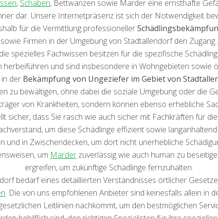
issen
,
Schaben
, Bettwanzen sowie Marder eine ernsthafte Gef
 dar. Unsere Internetpräsenz ist sich der Notwendigkeit bewu
alb für die Vermittlung professioneller
Schädlingsbekämpfung
sowie Firmen in der Umgebung von Stadtallendorf den Zugang
die spezielles Fachwissen besitzen für die spezifische Schäd
 herbeiführen und sind insbesondere in Wohngebieten sowie ö
 in der
Bekämpfung von Ungeziefer im Gebiet von Stadtalle
 zu bewältigen, ohne dabei die soziale Umgebung oder die G
rträger von Krankheiten, sondern können ebenso erhebliche S
lt sicher, dass Sie rasch wie auch sicher mit Fachkräften für d
achverstand, um diese Schädlinge effizient sowie langanhalte
 und in Zwischendecken, um dort nicht unerhebliche Schädigung
ensweisen, um
Marder
zuverlässig wie auch human zu beseitig
ergreifen, um zukünftige Schädlinge fernzuhalten.
dorf bedarf eines detaillierten Verständnisses örtlicher Geset
en
. Die von uns empfohlenen Anbieter sind keinesfalls allein in d
gesetzlichen Leitlinien nachkommt, um den bestmöglichen Servi
 behilflich sind, den richtigen Spezialisten für ihre spezielle