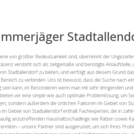
mmerjäger Stadtallend
giene von größter Bedeutsamkeit sind, übernimmt der Ungeziefer
enz versteht sich als zeitgemäße und benötigte Anlaufstelle, 
 Stadtallendorf zu bieten, und verfolgt aus diesem Grund das
Bereich zu verbinden. Uns ist bewusst, dass die Suche nach ei
g sein kann, im Besonderen wenn man mit sehr dringenden und
bieten wir eine simple wie auch optimale Problemlösung, um Sie
en, sondern außerdem die örtlichen Faktoren im Gebiet von St
 Gebiet von Stadtallendorf enthält Fachexperten, die in zahl
r häufig anzutreffenden Haushaltsschädlinge wie Ratten sowie K
rmiten – unsere Partner sind ausgerüstet, um sich Ihres Probl