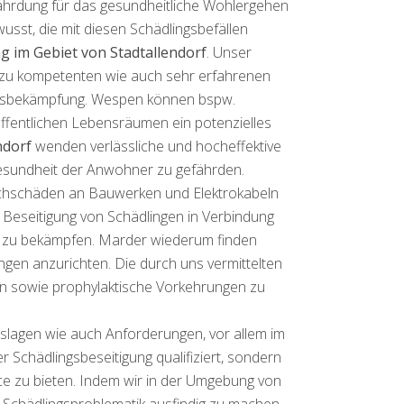
ährdung für das gesundheitliche Wohlergehen
sst, die mit diesen Schädlingsbefällen
 im Gebiet von Stadtallendorf
. Unser
 zu kompetenten wie auch sehr erfahrenen
lingsbekämpfung. Wespen können bspw.
ffentlichen Lebensräumen ein potenzielles
ndorf
wenden verlässliche und hocheffektive
esundheit der Anwohner zu gefährden.
achschäden an Bauwerken und Elektrokabeln
ie Beseitigung von Schädlingen in Verbindung
nd zu bekämpfen. Marder wiederum finden
en anzurichten. Die durch uns vermittelten
en sowie prophylaktische Vorkehrungen zu
zeslagen wie auch Anforderungen, vor allem im
er Schädlingsbeseitigung qualifiziert, sondern
ce zu bieten. Indem wir in der Umgebung von
n Schädlingsproblematik ausfindig zu machen,