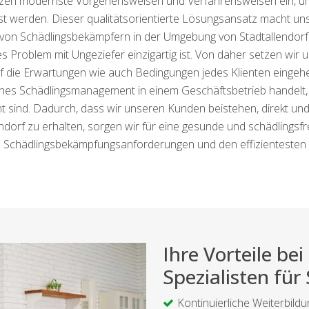
 setzen modernste Vorgehensweisen und Verfahrensweisen ein, u
st werden. Dieser qualitätsorientierte Lösungsansatz macht un
von Schädlingsbekämpfern in der Umgebung von Stadtallendorf
 Problem mit Ungeziefer einzigartig ist. Von daher setzen wir u
l auf die Erwartungen wie auch Bedingungen jedes Klienten einge
s Schädlingsmanagement in einem Geschäftsbetrieb handelt, u
nt sind. Dadurch, dass wir unseren Kunden beistehen, direkt u
endorf zu erhalten, sorgen wir für eine gesunde und schädling
n Schädlingsbekämpfungsanforderungen und den effizientesten 
Ihre Vorteile b
Spezialisten für
Kontinuierliche Weiterbildu