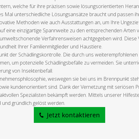
htern, welche für ihre präzisen sowie lösungsorientierten Her
es Mal unterschiedliche Lösungsansätze braucht und passen ih
nnovative Methoden wie auch Ausstattungen an, um Ihre Ungezief
 auf eine einzigartige Spannweite zu den entsprechenden Arten 
uf umweltschonende Verfahrensweisen achtgegeben wird. Diese
ndheit Ihrer Familienmitglieder und Haustiere.
nkt der Schädlingskontrolle. Die durch uns weiterempfohlenen
, um potenzielle Schädlingsbefälle zu vermeiden. Sie unter
rung von Insektenbefall.
nehmensphilosophie, weswegen sie bei uns im Brennpunkt steht.
owie kundenorientiert sind. Dank der Vernetzung mit seriösen P
aktvollen Spezialisten bekämpft werden. Mittels unserer Hilfes
l und gründlich gelöst werden.
Jetzt kontaktieren