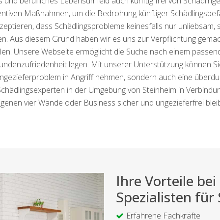
es und berufliches Lebensumfeld auch künftig frei von Schädlinge
entiven Maßnahmen, um die Bedrohung künftiger Schädlingsbefä
zeptieren, dass Schädlingsprobleme keinesfalls nur unliebsam, 
 Aus diesem Grund haben wir es uns zur Verpflichtung gemacht,
llen. Unsere Webseite ermöglicht die Suche nach einem passende
denzufriedenheit legen. Mit unserer Unterstützung können Sie 
Ungezieferproblem in Angriff nehmen, sondern auch eine überdu
 Schädlingsexperten in der Umgebung von Steinheim in Verbindung
igenen vier Wände oder Business sicher und ungezieferfrei bleib
Ihre Vorteile b
Spezialisten für
Erfahrene Fachkräfte