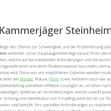
Kammerjäger Steinhei
inge des Öfteren zur Schwierigkeit, und die Problemlösung dafü
heim
verbindet. Unser Hauptaugenmerk liegt darauf, Ihnen den K
en, welche auf die individuellen Anforderungen und Herausford
en Ungezieferarten und deren Reaktionsweisen besonders vertrau
leistet wird. Diese von uns empfohlenen Experten wenden m
eziefer wie
Marder
, Mäuse,
Flöhe
sowie Kerbtiere rasch wie auc
gsbekämpfung und bieten effektive Lösungen an, um einen nach
in vielseitiges Spektrum an Serviceleistungen, welche sowohl pr
chtung und Identifikation von Schädlingsarten bis hin zur Rea
iten, sind bemüht, Ihre speziellen Anforderungen zu realisieren