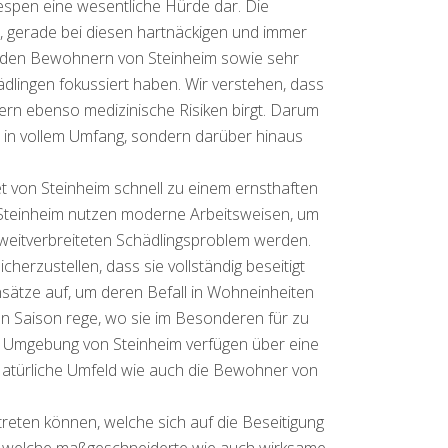
spen eine wesentliche Hürde dar. Die
, gerade bei diesen hartnäckigen und immer
 den Bewohnern von Steinheim sowie sehr
dlingen fokussiert haben. Wir verstehen, dass
ern ebenso medizinische Risiken birgt. Darum
r in vollem Umfang, sondern darüber hinaus
t von Steinheim schnell zu einem ernsthaften
 Steinheim nutzen moderne Arbeitsweisen, um
weitverbreiteten Schädlingsproblem werden.
herzustellen, dass sie vollständig beseitigt
ätze auf, um deren Befall in Wohneinheiten
en Saison rege, wo sie im Besonderen für zu
er Umgebung von Steinheim verfügen über eine
 Natürliche Umfeld wie auch die Bewohner von
 treten können, welche sich auf die Beseitigung
en, welche maßgeschneiderte wie auch wirksame