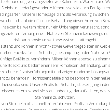
t die Behandlung von Ungeziefer wie Kakerlaken, Wanzen und We
 Steinheim bedarf gesonderte Kenntnisse wie auch Fertigkeiten
ädlingsarten. Unsere Homepage dient als Verbindung zwischen
lche sich auf die effiziente Behandlung dieser Arten von Schä
 Insekten bei weitem nicht nur ein Unbehagen verursacht, sond
 Ungezieferentfernung in der Nähe von Steinheim keineswegs nu
risikoarm sowie umweltbewusst vonstattengeht
Resistenz und können in Wohn- sowie Gewerbegebieten im Gebie
ittelten Fachkräfte für Schädlingsbekämpfung in der Nähe von
ünftige Befälle zu verhindern. Milben können ebenso zu einem 
t unentdeckt und bedarf einer sehr komplexen Behandlung, um sic
ezeichnete Praxiserfahrung mit und zeigen moderne Lösungsans
ient zu behandeln. Hornissenbefälle sind besonders in der heiß
heitsrisiko sind. Unsere Profis für Schädlingsbeseitigung in d
rnissennestern, wobei sie stets unbedingt darauf achten, das
Steinheim zu schützen.
r von Steinheim blitzschnell mit erfahrenen Profis in Verbindung
ialisiert haben. Durch den kurzfristigen Kontakt zu Fachleut