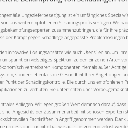
chgemäße Ungezieferbeseitigung ist ein umfängliches Spezialwi
 von uns weiterempfohlenen Schädlingsprofis verfügen. Wir hab
dlingsbekämpfungsexperten zusammenzubringen, die für ihre präz
dass der Kampf gegen Schädlinge angepasste Problemlösungen b
den innovative Lösungsansätze wie auch Utensilien an, um Ihre
n umspannt ein vielseitiges Spektrum zu den einzelnen Arten vo
e ökonomisch vertretbaren Komponenten niemals außer Acht ge
ystem, sondern ebenfalls die Gesundheit Ihrer Angehörigen un
Punkt der Schädlingskontrolle. Die durch uns empfohlenen Pr
kationen zu verhüten. Sie unterrichten über Vorbeugemaßnahm
ntrales Anliegen. Wir legen großen Wert demnach darauf, dass d
sind. Angesichts der Zusammenarbeit mit seriösen Experten ste
cksichtsvollen Fachkräften in Angriff genommen werden. Dank 
e professionell, unmittelbar wie auch tiefgreifend gelöst werde