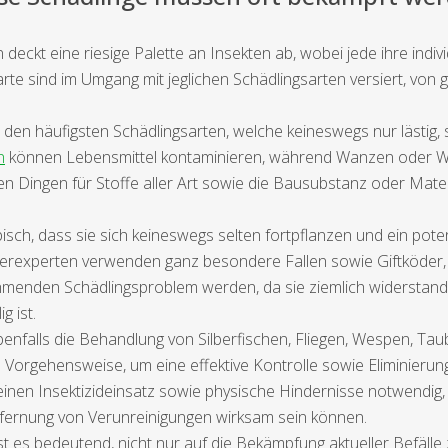
 deckt eine riesige Palette an Insekten ab, wobei jede ihre indi
arte sind im Umgang mit jeglichen Schädlingsarten versiert, von
n häufigsten Schädlingsarten, welche keineswegs nur lästig,
n
können Lebensmittel kontaminieren, während Wanzen oder We
len Dingen für Stoffe aller Art sowie die Bausubstanz oder Mater
sch, dass sie sich keineswegs selten fortpflanzen und ein poten
ferexperten verwenden ganz besondere Fallen sowie Giftköder, u
enden Schädlingsproblem werden, da sie ziemlich widerstands
g ist.
benfalls die Behandlung von Silberfischen, Fliegen, Wespen, Ta
Vorgehensweise, um eine effektive Kontrolle sowie Eliminierung
einen Insektizideinsatz sowie physische Hindernisse notwendi
fernung von Verunreinigungen wirksam sein können.
ist es bedeutend, nicht nur auf die Bekämpfung aktueller Befäll