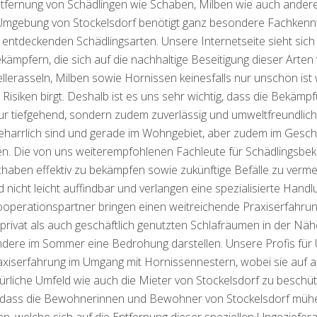
Entfernung von Schädlingen wie Schaben, Milben wie auch andere
Umgebung von Stockelsdorf benötigt ganz besondere Fachkenntni
 entdeckenden Schädlingsarten. Unsere Internetseite sieht sic
ämpfern, die sich auf die nachhaltige Beseitigung dieser Arten 
llerasseln, Milben sowie Hornissen keinesfalls nur unschön ist
Risiken birgt. Deshalb ist es uns sehr wichtig, dass die Bekämp
nur tiefgehend, sondern zudem zuverlässig und umweltfreundli
 beharrlich sind und gerade im Wohngebiet, aber zudem im Gesch
en. Die von uns weiterempfohlenen Fachleute für Schädlingsbek
ben effektiv zu bekämpfen sowie zukünftige Befälle zu vermei
d nicht leicht auffindbar und verlangen eine spezialisierte Hand
ooperationspartner bringen einen weitreichende Praxiserfahru
privat als auch geschäftlich genutzten Schlafräumen in der Nähe
dere im Sommer eine Bedrohung darstellen. Unsere Profis für
xiserfahrung im Umgang mit Hornissennestern, wobei sie auf all
ürliche Umfeld wie auch die Mieter von Stockelsdorf zu beschüt
i, dass die Bewohnerinnen und Bewohner von Stockelsdorf mühe
, welche sich auf die Entfernung dieser speziellen Ungeziefera