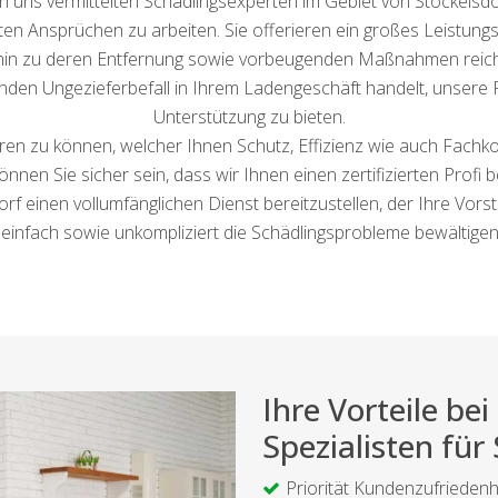
n uns vermittelten Schädlingsexperten im Gebiet von Stockelsdorf
sten Ansprüchen zu arbeiten. Sie offerieren ein großes Leistun
 hin zu deren Entfernung sowie vorbeugenden Maßnahmen reichen
den Ungezieferbefall in Ihrem Ladengeschäft handelt, unsere P
Unterstützung zu bieten.
ieren zu können, welcher Ihnen Schutz, Effizienz wie auch Fachk
nen Sie sicher sein, dass wir Ihnen einen zertifizierten Profi b
 einen vollumfänglichen Dienst bereitzustellen, der Ihre Vorstell
 einfach sowie unkompliziert die Schädlingsprobleme bewältigen, 
Ihre Vorteile b
Spezialisten für
Priorität Kundenzufriedenh