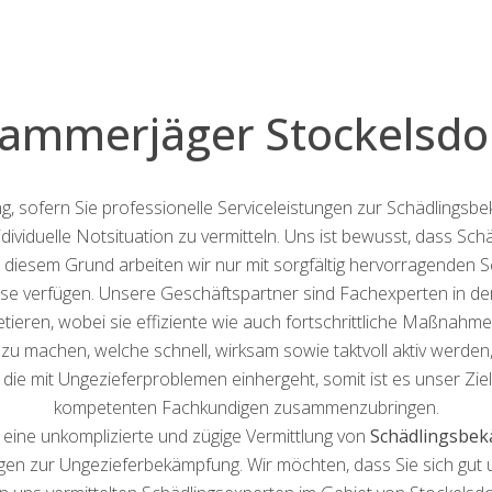
ammerjäger Stockelsdo
g, sofern Sie professionelle Serviceleistungen zur Schädlingsb
dividuelle Notsituation zu vermitteln. Uns ist bewusst, dass S
iesem Grund arbeiten wir nur mit sorgfältig hervorragenden S
e verfügen. Unsere Geschäftspartner sind Fachexperten in der Be
ieren, wobei sie effiziente wie auch fortschrittliche Maßnahm
u machen, welche schnell, wirksam sowie taktvoll aktiv werden
t, die mit Ungezieferproblemen einhergeht, somit ist es unser Ziel,
kompetenten Fachkundigen zusammenzubringen.
r eine unkomplizierte und zügige Vermittlung von
Schädlingsbek
en zur Ungezieferbekämpfung. Wir möchten, dass Sie sich gut u