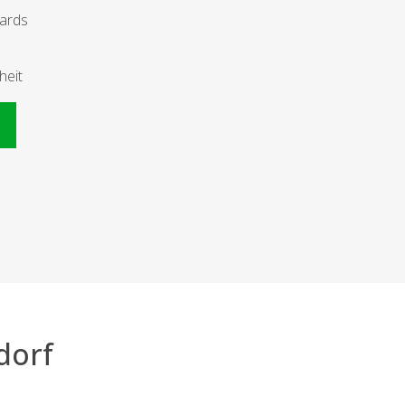
dards
heit
n
dorf