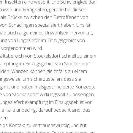
n Insekten eine wesentliche Schwierigkeit dar.
sse und Fertigkeiten, gerade bei diesen
h als Brücke zwischen den Betroffenen von
von Schädlingen spezialisiert haben. Uns ist
 wie auch allgemeines Unwohlsein hervorruft,
fung von Ungeziefer im Einzugsgebiet von
ch vorgenommen wird.
äftsbereich von Stockelsdorf schnell zu einem
ämpfung im Einzugsgebiet von Stockelsdorf
den. Wanzen können gleichfalls zu einem
lungsweise, um sicherzustellen, dass sie
ng mit und halten maßgeschneiderte Konzepte
 von Stockelsdorf wirkungsvoll zu beseitigen.
 Ungezieferbekämpfung im Einzugsgebiet von
e Fälle unbedingt darauf bedacht sind, das
zen.
los Kontakt zu vertrauenswürdig und gut
rten spezialisiert haben. Durch den schnellen