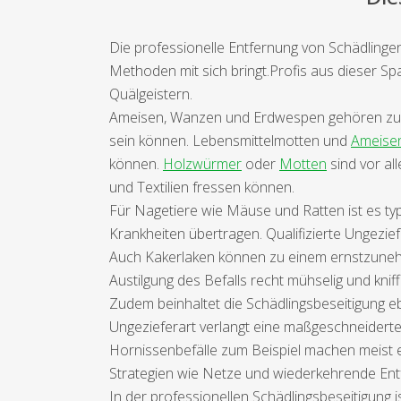
Die professionelle Entfernung von Schädlingen
Methoden mit sich bringt.Profis aus dieser Sp
Quälgeistern.
Ameisen, Wanzen und Erdwespen gehören zu de
sein können. Lebensmittelmotten und
Ameise
können.
Holzwürmer
oder
Motten
sind vor al
und Textilien fressen können.
Für Nagetiere wie Mäuse und Ratten ist es typi
Krankheiten übertragen. Qualifizierte Ungezie
Auch Kakerlaken können zu einem ernstzunehm
Austilgung des Befalls recht mühselig und kniffli
Zudem beinhaltet die Schädlingsbeseitigung e
Ungezieferart verlangt eine maßgeschneiderte 
Hornissenbefälle zum Beispiel machen meist 
Strategien wie Netze und wiederkehrende Ent
In der professionellen Schädlingsbeseitigung 