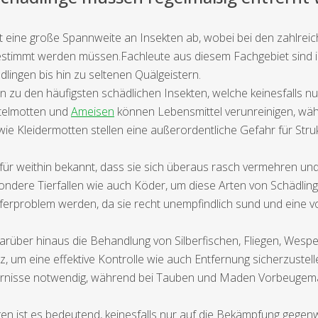
t eine große Spannweite an Insekten ab, wobei bei den zahlrei
timmt werden müssen.Fachleute aus diesem Fachgebiet sind i
dlingen bis hin zu seltenen Quälgeistern.
zu den häufigsten schädlichen Insekten, welche keinesfalls n
ttelmotten und
Ameisen
können Lebensmittel verunreinigen, wäh
ie Kleidermotten stellen eine außerordentliche Gefahr für Struk
r weithin bekannt, dass sie sich überaus rasch vermehren und 
ere Tierfallen wie auch Köder, um diese Arten von Schädlingen
problem werden, da sie recht unempfindlich sund und eine vol
arüber hinaus die Behandlung von Silberfischen, Fliegen, Wesp
z, um eine effektive Kontrolle wie auch Entfernung sicherzuste
ndernisse notwendig, während bei Tauben und Maden Vorbeuge
en ist es bedeutend, keinesfalls nur auf die Bekämpfung gegenw