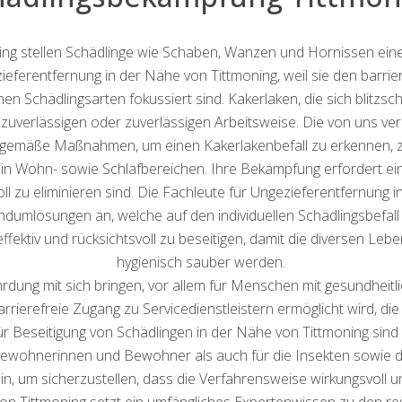
ning stellen Schädlinge wie Schaben, Wanzen und Hornissen ei
zieferentfernung in der Nähe von Tittmoning, weil sie den barrie
hen Schädlingsarten fokussiert sind. Kakerlaken, die sich blitzs
zuverlässigen oder zuverlässigen Arbeitsweise. Die von uns ver
tgemäße Maßnahmen, um einen Kakerlakenbefall zu erkennen, z
 in Wohn- sowie Schlafbereichen. Ihre Bekämpfung erfordert ei
ll zu eliminieren sind. Die Fachleute für Ungezieferentfernung i
undumlösungen an, welche auf den individuellen Schädlingsbefal
 effektiv und rücksichtsvoll zu beseitigen, damit die diversen Le
hygienisch sauber werden.
ung mit sich bringen, vor allem für Menschen mit gesundheitli
barrierefreie Zugang zu Servicedienstleistern ermöglicht wird, di
r Beseitigung von Schädlingen in der Nähe von Tittmoning sind 
Bewohnerinnen und Bewohner als auch für die Insekten sowie das
n, um sicherzustellen, dass die Verfahrensweise wirkungsvoll un
von Tittmoning setzt ein umfängliches Expertenwissen zu den 