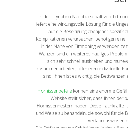
In der citynahen Nachbarschaft von Tittmo
liefert eine wirkungsvolle Lösung für die Unge
auf die Beseitigung ebenjener spezifisc
Komplikationen verursachen, benötigen einer 
in der Nähe von Tittmoning verwenden zei
Wanzen sind ein weiteres häufiges Problem
sich sehr schnell ausbreiten und mühevo
zusammenarbeiten, offerieren individuelle R
sind. Ihnen ist es wichtig, die Bettwanzen
Hornissenbefälle
können eine enorme Gefährd
Website stellt sicher, dass Ihnen der 
Hornissennestern haben. Diese Fachkräfte fü
und Weise zu behandeln, die sowohl für die 
Verfahrensweisen ei
Die Entfernung von Schädlingen in der Nähe 