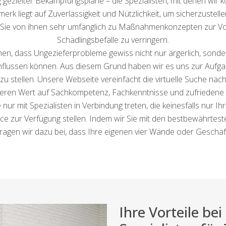
g gezielter Bekämpfungspläne – die Spezialisten, mit denen wir k
merk liegt auf Zuverlässigkeit und Nützlichkeit, um sicherzuste
n Sie von ihnen sehr umfänglich zu Maßnahmenkonzepten zur Vo
Schädlingsbefälle zu verringern.
en, dass Ungezieferprobleme gewiss nicht nur ärgerlich, son
nflussen können. Aus diesem Grund haben wir es uns zur Aufgab
u stellen. Unsere Webseite vereinfacht die virtuelle Suche nac
eren Wert auf Sachkompetenz, Fachkenntnisse und zufriedene K
e nur mit Spezialisten in Verbindung treten, die keinesfalls nur
e zur Verfügung stellen. Indem wir Sie mit den bestbewährtes
tragen wir dazu bei, dass Ihre eigenen vier Wände oder Geschäft 
Ihre Vorteile b