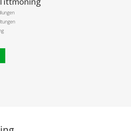
 Tittmoning
dlungen
ltungen
ng
n
ing