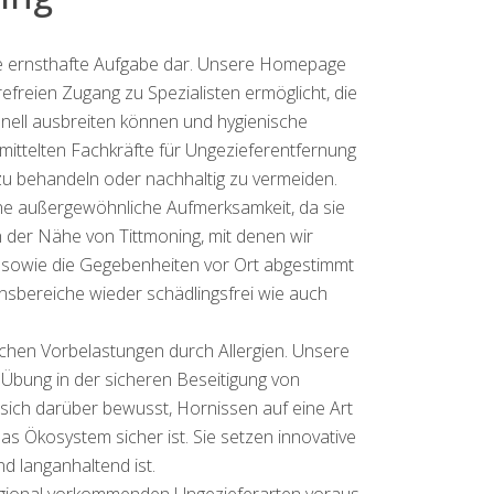
ne ernsthafte Aufgabe dar. Unsere Homepage
refreien Zugang zu Spezialisten ermöglicht, die
chnell ausbreiten können und hygienische
mittelten Fachkräfte für Ungezieferentfernung
u behandeln oder nachhaltig zu vermeiden.
ne außergewöhnliche Aufmerksamkeit, da sie
n der Nähe von Tittmoning, mit denen wir
l sowie die Gegebenheiten vor Ort abgestimmt
bensbereiche wieder schädlingsfrei wie auch
chen Vorbelastungen durch Allergien. Unsere
e Übung in der sicheren Beseitigung von
sich darüber bewusst, Hornissen auf eine Art
 Ökosystem sicher ist. Sie setzen innovative
d langanhaltend ist.
regional vorkommenden Ungezieferarten voraus