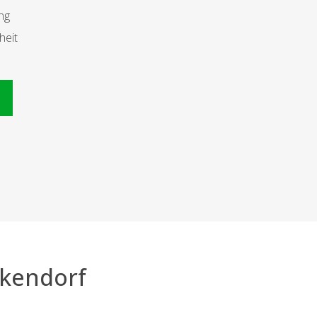
ng
heit
n
rkendorf