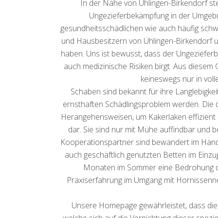
In der Nähe von Ühlingen-Birkendorf st
Ungezieferbekämpfung in der Umgebun
gesundheitsschädlichen wie auch häufig sch
und Hausbesitzern von Ühlingen-Birkendorf u
haben. Uns ist bewusst, dass der Ungeziefer
auch medizinische Risiken birgt. Aus diesem
keineswegs nur in vol
Schaben sind bekannt für ihre Langlebigke
ernsthaften Schädlingsproblem werden. Die 
Herangehensweisen, um Kakerlaken effizient z
dar. Sie sind nur mit Mühe auffindbar und b
Kooperationspartner sind bewandert im Handli
auch geschäftlich genutzten Betten im Einzu
Monaten im Sommer eine Bedrohung dars
Praxiserfahrung im Umgang mit Hornissenne
Unsere Homepage gewährleistet, dass die
welche sich auf die Vernichtung dieser spezie