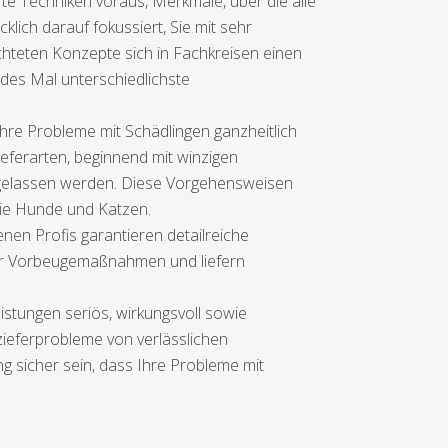
e Techniken voraus, Merkmale, über die alle
ich darauf fokussiert, Sie mit sehr
hteten Konzepte sich in Fachkreisen einen
des Mal unterschiedlichste
re Probleme mit Schädlingen ganzheitlich
ieferarten, beginnend mit winzigen
t gelassen werden. Diese Vorgehensweisen
ie Hunde und Katzen.
nen Profis garantieren detailreiche
er Vorbeugemaßnahmen und liefern
istungen seriös, wirkungsvoll sowie
zieferprobleme von verlässlichen
g sicher sein, dass Ihre Probleme mit