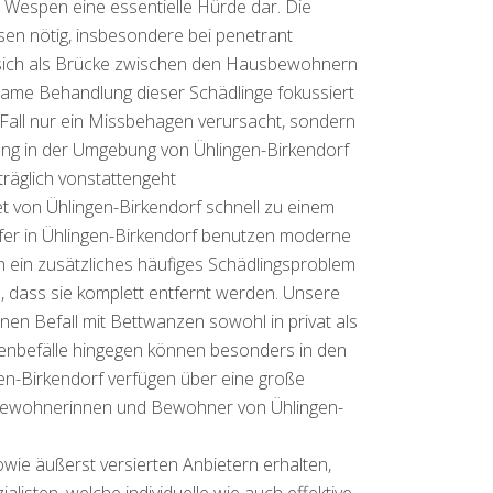
 Wespen eine essentielle Hürde dar. Die
en nötig, insbesondere bei penetrant
 sich als Brücke zwischen den Hausbewohnern
same Behandlung dieser Schädlinge fokussiert
Fall nur ein Missbehagen verursacht, sondern
fung in der Umgebung von Ühlingen-Birkendorf
räglich vonstattengeht
t von Ühlingen-Birkendorf schnell zu einem
fer in Ühlingen-Birkendorf benutzen moderne
n ein zusätzliches häufiges Schädlingsproblem
n, dass sie komplett entfernt werden. Unsere
en Befall mit Bettwanzen sowohl in privat als
ssenbefälle hingegen können besonders in den
en-Birkendorf verfügen über eine große
e Bewohnerinnen und Bewohner von Ühlingen-
e äußerst versierten Anbietern erhalten,
listen, welche individuelle wie auch effektive