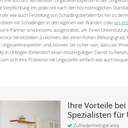
n. Die von uns vermittelten Ungezieferexperten in der Umgebun
 Verpflichtung ein, jederzeit nach den höchstmöglichen Standar
olle wie auch Festellung von Schädlingsbefällen bis hin zu de
Problem mit Schädlingen in den eigenen vier Wänden oder
ein gr
nsere Partner sind bestens ausgestattet, um Ihnen Unterstützung
service bereitstellen zu können, der einen hohen Wirkungsgrad,
 Ungezieferexperten sind, können Sie sicher sein, dass wir Ihn
 in Ühlingen-Birkendorf einen mustergültigen Dienst zu bieten, d
assen sich Ihre Probleme mit Ungeziefer einfach wie auch bequem 
Ihre Vorteile b
Spezialisten für
Zufriedenheitsgarantie