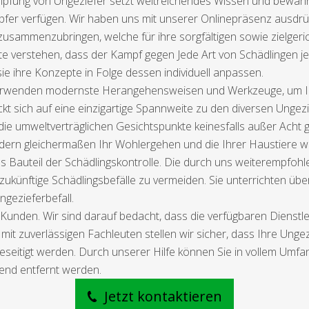
pfung von Ungeziefer setzt weitreichendes Wissen und bewährt
r verfügen. Wir haben uns mit unserer Onlinepräsenz ausdrückl
sammenzubringen, welche für ihre sorgfältigen sowie zielgeric
verstehen, dass der Kampf gegen Jede Art von Schädlingen je
 ihre Konzepte in Folge dessen individuell anpassen.
, verwenden modernste Herangehensweisen und Werkzeuge, um Ih
eckt sich auf eine einzigartige Spannweite zu den diversen Ungez
 die umweltverträglichen Gesichtspunkte keinesfalls außer Ach
dern gleichermaßen Ihr Wohlergehen und die Ihrer Haustiere w
Bauteil der Schädlingskontrolle. Die durch uns weiterempfohle
ünftige Schädlingsbefälle zu vermeiden. Sie unterrichten üb
gezieferbefall.
 Kunden. Wir sind darauf bedacht, dass die verfügbaren Dienstle
mit zuverlässigen Fachleuten stellen wir sicher, dass Ihre Unge
seitigt werden. Durch unserer Hilfe können Sie in vollem Umfan
fend entfernt werden.
Jetzt kontaktieren