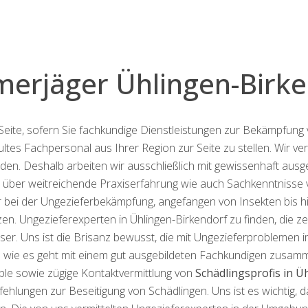
erjäger Ühlingen-Birke
 Seite, sofern Sie fachkundige Dienstleistungen zur Bekämpfung 
tes Fachpersonal aus Ihrer Region zur Seite zu stellen. Wir v
ulden. Deshalb arbeiten wir ausschließlich mit gewissenhaft au
 über weitreichende Praxiserfahrung wie auch Sachkenntnisse 
er bei der Ungezieferbekämpfung, angefangen von Insekten bis h
Ungezieferexperten in Ühlingen-Birkendorf zu finden, die zeitn
er. Uns ist die Brisanz bewusst, die mit Ungezieferproblemen 
ll wie es geht mit einem gut ausgebildeten Fachkundigen zusam
mple sowie zügige Kontaktvermittlung von
Schädlingsprofis in Ü
lungen zur Beseitigung von Schädlingen. Uns ist es wichtig, da