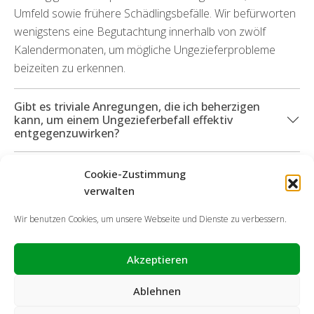
Umfeld sowie frühere Schädlingsbefälle. Wir befürworten
wenigstens eine Begutachtung innerhalb von zwölf
Kalendermonaten, um mögliche Ungezieferprobleme
beizeiten zu erkennen.
Gibt es triviale Anregungen, die ich beherzigen
kann, um einem Ungezieferbefall effektiv
entgegenzuwirken?
Welche Dienstleistungsangebote kann ich in
Cookie-Zustimmung
Anspruch nehmen, wenn durch die Insekten
verwalten
Folgeschäden in Erscheinung getreten sind?
Wir benutzen Cookies, um unsere Webseite und Dienste zu verbessern.
Akzeptieren
Ablehnen