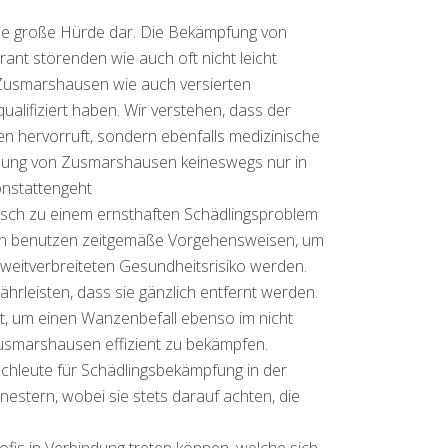
ine große Hürde dar. Die Bekämpfung von
ant störenden wie auch oft nicht leicht
 Zusmarshausen wie auch versierten
alifiziert haben. Wir verstehen, dass der
n hervorruft, sondern ebenfalls medizinische
gebung von Zusmarshausen keineswegs nur in
nstattengeht
asch zu einem ernsthaften Schädlingsproblem
sen benutzen zeitgemäße Vorgehensweisen, um
 weitverbreiteten Gesundheitsrisiko werden.
rleisten, dass sie gänzlich entfernt werden.
t, um einen Wanzenbefall ebenso im nicht
usmarshausen effizient zu bekämpfen.
chleute für Schädlingsbekämpfung in der
stern, wobei sie stets darauf achten, die
is in Verbindung treten können, welche sich