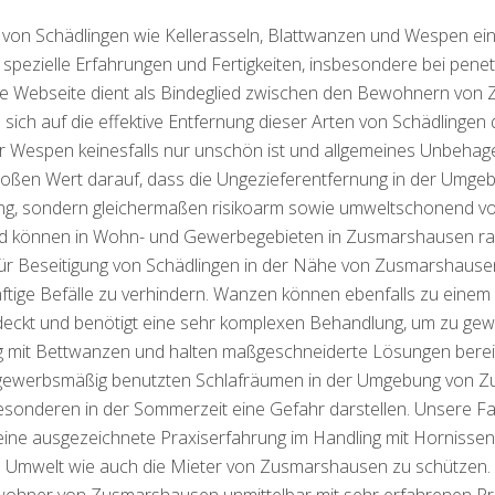
g von Schädlingen wie Kellerasseln, Blattwanzen und Wespen e
pezielle Erfahrungen und Fertigkeiten, insbesondere bei penetr
e Webseite dient als Bindeglied zwischen den Bewohnern von
ch auf die effektive Entfernung dieser Arten von Schädlingen qu
er Wespen keinesfalls nur unschön ist und allgemeines Unbehage
 großen Wert darauf, dass die Ungezieferentfernung in der Um
ng, sondern gleichermaßen risikoarm sowie umweltschonend vo
 und können in Wohn- und Gewerbegebieten in Zusmarshausen r
e für Beseitigung von Schädlingen in der Nähe von Zusmarshau
nftige Befälle zu verhindern. Wanzen können ebenfalls zu einem
tdeckt und benötigt eine sehr komplexen Behandlung, um zu gewäh
g mit Bettwanzen und halten maßgeschneiderte Lösungen berei
 gewerbsmäßig benutzten Schlafräumen in der Umgebung von Z
sonderen in der Sommerzeit eine Gefahr darstellen. Unsere Fa
 ausgezeichnete Praxiserfahrung im Handling mit Hornissenne
Umwelt wie auch die Mieter von Zusmarshausen zu schützen.
wohner von Zusmarshausen unmittelbar mit sehr erfahrenen Prof