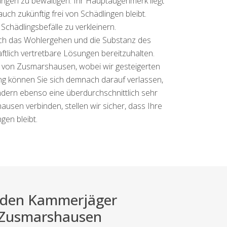
ungen zu bewältigen. Ihr Hauptaugenmerk liegt
uch zukünftig frei von Schädlingen bleibt.
chädlingsbefälle zu verkleinern.
auch das Wohlergehen und die Substanz des
tlich vertretbare Lösungen bereitzuhalten.
t von Zusmarshausen, wobei wir gesteigerten
ng können Sie sich demnach darauf verlassen,
ondern ebenso eine überdurchschnittlich sehr
sen verbinden, stellen wir sicher, dass Ihre
gen bleibt.
ei den Kammerjäger
r Zusmarshausen