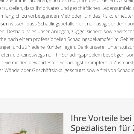
ir zusammenarbeiten, sind bestrebt, Ihre besonderen Vorstell
rzustellen, dass Ihr privates und geschäftliches Lebensumfeld a
mfänglich zu vorbeugenden Methoden, um das Risiko erneuter S
usen
wissen, dass Schädlingsbefälle nicht nur lästig, sondern 
Deshalb ist es unser Anliegen, zügige, sichere sowie wirtschaf
 Suche nach einem professionellen Schädlingsbekämpfer im Gebie
ungen und zufriedene Kunden legen. Dank unserer Unterstützu
 treten, die keineswegs nur Ihr Schädlingsproblem beseitigen, s
ir Sie mit den bewährtesten Schädlingsbekämpfern in Zusmarshau
er Wände oder Geschäftslokal geschützt sowie frei von Schädlin
Ihre Vorteile b
Spezialisten fü