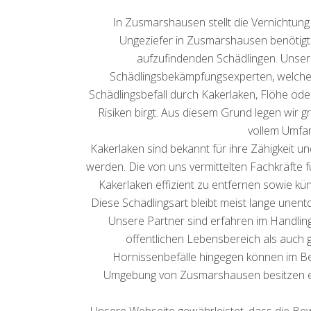
In Zusmarshausen stellt die Vernichtun
Ungeziefer in Zusmarshausen benötigt s
aufzufindenden Schädlingen. Unser
Schädlingsbekämpfungsexperten, welche si
Schädlingsbefall durch Kakerlaken, Flöhe od
Risiken birgt. Aus diesem Grund legen wir
vollem Umfa
Kakerlaken sind bekannt für ihre Zähigkeit
werden. Die von uns vermittelten Fachkräft
Kakerlaken effizient zu entfernen sowie kü
Diese Schädlingsart bleibt meist lange unen
Unsere Partner sind erfahren im Handlin
öffentlichen Lebensbereich als auch
Hornissenbefälle hingegen können im Be
Umgebung von Zusmarshausen besitzen eine
Unsere Webseite gewährleistet, dass die Be