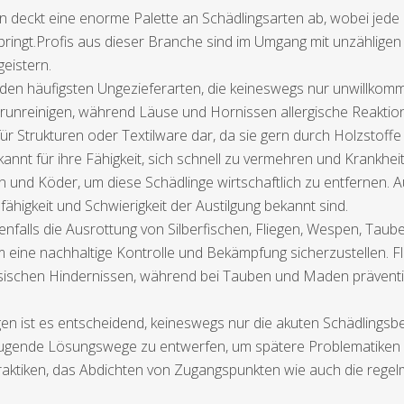
en deckt eine enorme Palette an Schädlingsarten ab, wobei jede
ngt.Profis aus dieser Branche sind im Umgang mit unzähligen Un
geistern.
den häufigsten Ungezieferarten, die keineswegs nur unwillko
runreinigen, während Läuse und Hornissen allergische Reakti
ür Strukturen oder Textilware dar, da sie gern durch Holzstoffe
nt für ihre Fähigkeit, sich schnell zu vermehren und Krankhei
n und Köder, um diese Schädlinge wirtschaftlich zu entfernen. 
fähigkeit und Schwierigkeit der Austilgung bekannt sind.
alls die Ausrottung von Silberfischen, Fliegen, Wespen, Taub
 eine nachhaltige Kontrolle und Bekämpfung sicherzustellen. F
ysischen Hindernissen, während bei Tauben und Maden prävent
gen ist es entscheidend, keineswegs nur die akuten Schädling
gende Lösungswege zu entwerfen, um spätere Problematiken z
raktiken, das Abdichten von Zugangspunkten wie auch die rege