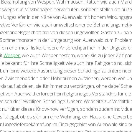
ie Bekämpfung von Wespen, Wühlmäusen, Ratten wie auch Marde
swegs nur Missbehagen hervorrufen, sondern stellen oft außer
n Ungeziefer in der Nähe von Auenwald mit hohem Wirkungsgrad 
innovative Verfahren wie auch umweltschonende Behandlungsme
nzelhandelsgeschäft frei von diesen ungewollten Gästen zu halt
ommermonaten in der Umgebung von Auenwald zum Problemfall
r ein enormes Risiko. Unsere Ansprechpartner in der Ungezie
it
Wespen
wie auch Wespennestern, wobei sie zu jeder Zeit gara
die bekannt für ihre Schnelligkeit wie auch ihre Fähigkeit sind, s
 um eine weitere Ausbreitung dieser Schädlinge zu unterbinde
n Zwischenböden oder Hohlräumen aufziehen, werden von unsere
 darauf abzielen, sie für immer zu verdrängen, ohne dabei Scha
et von Auenwald erfordert ein tiefgründiges Verständnis für di
weisen der jeweiligen Schädlinge. Unsere Webseite zur Vermittlu
ht nur über dieses Know-how verfügen, sondern zudem individue
s ist egal, ob es sich um eine Wohnung, ein Haus, eine Gewerbe
für Ungezieferbekämpfung im Einzugsgebiet von Auenwald sind bes
 Sie nur mit den allerbesten Experten vor Ort zusammenbringen,