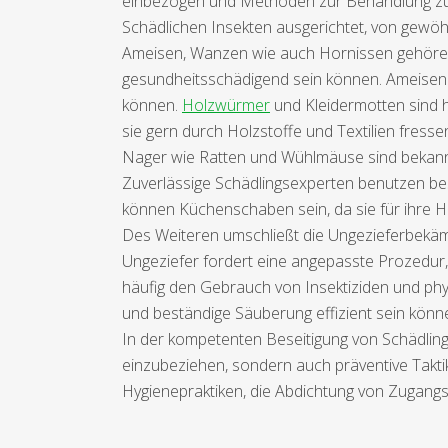
einbezogen und Methoden zur Behandlung zuge
Schädlichen Insekten ausgerichtet, von gewöhn
Ameisen, Wanzen wie auch Hornissen gehören 
gesundheitsschädigend sein können. Ameisen
können.
Holzwürmer
und Kleidermotten sind h
sie gern durch Holzstoffe und Textilien fress
Nager wie Ratten und Wühlmäuse sind bekannt 
Zuverlässige Schädlingsexperten benutzen bes
können Küchenschaben sein, da sie für ihre Ha
Des Weiteren umschließt die Ungezieferbekämp
Ungeziefer fordert eine angepasste Prozedur, 
häufig den Gebrauch von Insektiziden und p
und beständige Säuberung effizient sein könn
In der kompetenten Beseitigung von Schädlin
einzubeziehen, sondern auch präventive Takti
Hygienepraktiken, die Abdichtung von Zugang