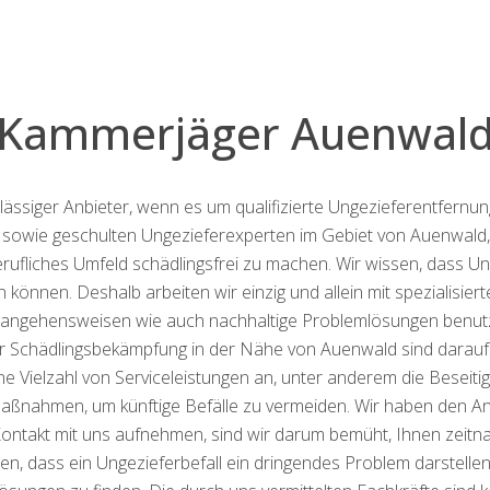
Kammerjäger Auenwal
rlässiger Anbieter, wenn es um qualifizierte Ungezieferentfern
sowie geschulten Ungezieferexperten im Gebiet von Auenwald
berufliches Umfeld schädlingsfrei zu machen. Wir wissen, dass
 können. Deshalb arbeiten wir einzig und allein mit spezialis
angehensweisen wie auch nachhaltige Problemlösungen benut
 Schädlingsbekämpfung in der Nähe von Auenwald sind darauf qua
ine Vielzahl von Serviceleistungen an, unter anderem die Beseit
aßnahmen, um künftige Befälle zu vermeiden. Wir haben den An
e Kontakt mit uns aufnehmen, sind wir darum bemüht, Ihnen zeit
sen, dass ein Ungezieferbefall ein dringendes Problem darstell