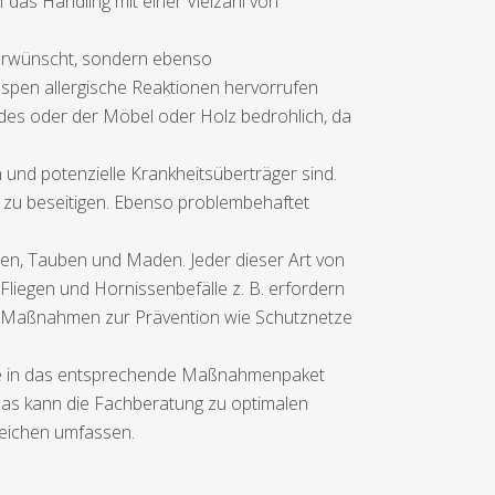
as Handling mit einer Vielzahl von
nerwünscht, sondern ebenso
pen allergische Reaktionen hervorrufen
udes oder der Möbel oder Holz bedrohlich, da
und potenzielle Krankheitsüberträger sind.
 zu beseitigen. Ebenso problembehaftet
sen, Tauben und Maden. Jeder dieser Art von
Fliegen und Hornissenbefälle z. B. erfordern
n Maßnahmen zur Prävention wie Schutznetze
älle in das entsprechende Maßnahmenpaket
Das kann die Fachberatung zu optimalen
reichen umfassen.