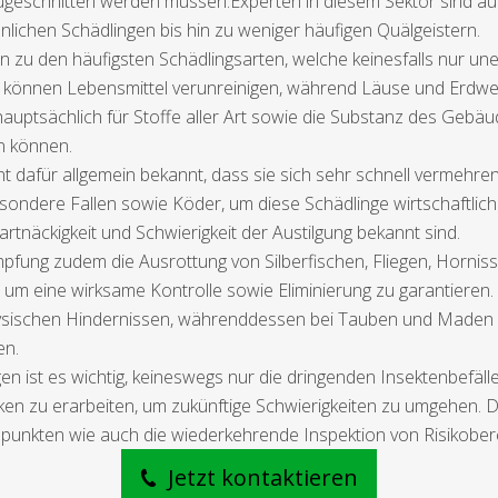
schnitten werden müssen.Experten in diesem Sektor sind auf d
lichen Schädlingen bis hin zu weniger häufigen Quälgeistern.
zu den häufigsten Schädlingsarten, welche keinesfalls nur u
 können Lebensmittel verunreinigen, während Läuse und Erdwes
auptsächlich für Stoffe aller Art sowie die Substanz des Gebä
en können.
dafür allgemein bekannt, dass sie sich sehr schnell vermehren 
ondere Fallen sowie Köder, um diese Schädlinge wirtschaftlich
rtnäckigkeit und Schwierigkeit der Austilgung bekannt sind.
fung zudem die Ausrottung von Silberfischen, Fliegen, Hornis
um eine wirksame Kontrolle sowie Eliminierung zu garantieren. 
hysischen Hindernissen, währenddessen bei Tauben und Made
en.
gen ist es wichtig, keineswegs nur die dringenden Insektenbef
ken zu erarbeiten, um zukünftige Schwierigkeiten zu umgehen. 
spunkten wie auch die wiederkehrende Inspektion von Risikobe
Jetzt kontaktieren