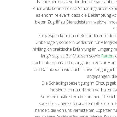
Fachexperten zu verbinden, die sich auf d
Auenwald können diese Schädlingsarten keine
es enorm relevant, dass die Bekämpfung vo
bieten Zugriff zu Dienstleistern, welche 
Ei
Erdwespen können im Besonderen in den S
Unbehagen, sondern bedeuten für Allergike
hinlänglich praktische Erfahrung im Umgang m
langfristig ist. Bei Mäusen sowie
Ratten
, 
Fachleute optimale Lösungsansätze zur Hand,
auf Dachböden wie auch schwer zugängliche
angegangen, die
Die Schädlingsbeseitigung im Einzugsgebi
individuellen natürlichen Verhaltens
Servicedienstleistern bekommen, die nic
spezielles Ungezieferproblem offerieren. E
handelt, die von uns vermittelten Experten 
und sichere Problemlösung zu bieten. Da wir