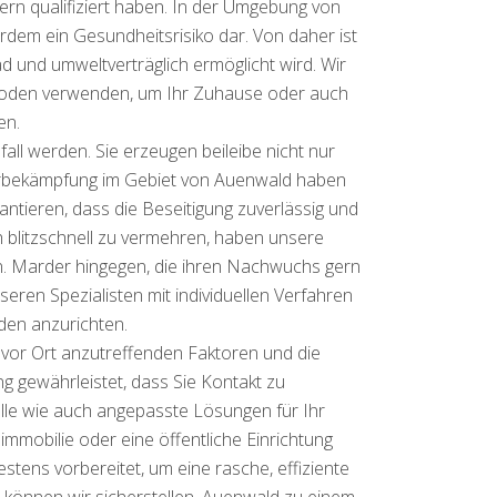
rn qualifiziert haben. In der Umgebung von
dem ein Gesundheitsrisiko dar. Von daher ist
und umweltverträglich ermöglicht wird. Wir
thoden verwenden, um Ihr Zuhause oder auch
en.
 werden. Sie erzeugen beileibe nicht nur
ferbekämpfung im Gebiet von Auenwald haben
ntieren, dass die Beseitigung zuverlässig und
ich blitzschnell zu vermehren, haben unsere
n. Marder hingegen, die ihren Nachwuchs gern
n Spezialisten mit individuellen Verfahren
den anzurichten.
e vor Ort anzutreffenden Faktoren und die
ng gewährleistet, dass Sie Kontakt zu
lle wie auch angepasste Lösungen für Ihr
immobilie oder eine öffentliche Einrichtung
tens vorbereitet, um eine rasche, effiziente
 können wir sicherstellen, Auenwald zu einem