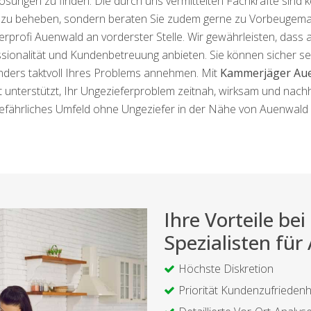
ösungen zu finden. Die durch uns vermittelten Fachkräfte sind
zu beheben, sondern beraten Sie zudem gerne zu Vorbeugem
rprofi Auenwald an vorderster Stelle. Wir gewährleisten, dass 
ionalität und Kundenbetreuung anbieten. Sie können sicher sein,
nders taktvoll Ihres Problems annehmen. Mit
Kammerjäger Au
t unterstützt, Ihr Ungezieferproblem zeitnah, wirksam und nach
efährliches Umfeld ohne Ungeziefer in der Nähe von Auenwald
Ihre Vorteile b
Spezialisten fü
Höchste Diskretion
Priorität Kundenzufriedenh