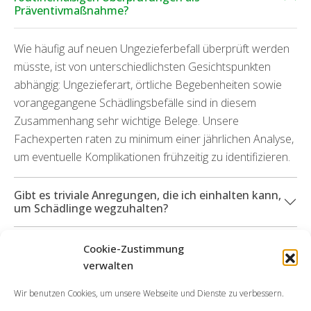
Präventivmaßnahme?
Wie häufig auf neuen Ungezieferbefall überprüft werden
müsste, ist von unterschiedlichsten Gesichtspunkten
abhängig: Ungezieferart, örtliche Begebenheiten sowie
vorangegangene Schädlingsbefälle sind in diesem
Zusammenhang sehr wichtige Belege. Unsere
Fachexperten raten zu minimum einer jährlichen Analyse,
um eventuelle Komplikationen frühzeitig zu identifizieren.
Gibt es triviale Anregungen, die ich einhalten kann,
um Schädlinge wegzuhalten?
Können Sie mich ebenfalls bei durch
Cookie-Zustimmung
unterschiedliche Insektenarten hervorgetretenen
verwalten
Beschädigungen unterstützen?
Wir benutzen Cookies, um unsere Webseite und Dienste zu verbessern.