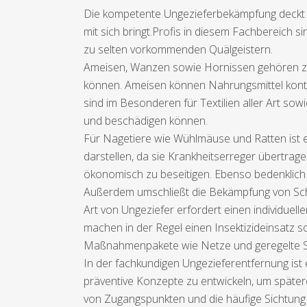
Die kompetente Ungezieferbekämpfung deckt e
mit sich bringt.Profis in diesem Fachbereich si
zu selten vorkommenden Quälgeistern.
Ameisen, Wanzen sowie Hornissen gehören zu 
können. Ameisen können Nahrungsmittel kont
sind im Besonderen für Textilien aller Art so
und beschädigen können.
Für Nagetiere wie Wühlmäuse und Ratten ist es 
darstellen, da sie Krankheitserreger übertrag
ökonomisch zu beseitigen. Ebenso bedenklich k
Außerdem umschließt die Bekämpfung von Schä
Art von Ungeziefer erfordert einen individuel
machen in der Regel einen Insektizideinsatz
Maßnahmenpakete wie Netze und geregelte S
In der fachkundigen Ungezieferentfernung ist
präventive Konzepte zu entwickeln, um späte
von Zugangspunkten und die häufige Sichtung