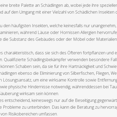
ine breite Palette an Schädlingen ab, wobei jede ihre spezie
nd auf den Umgang mit einer Vielzahl von Schädlichen Insekten qua
den häufigsten Insekten, welche keinesfalls nur unangenehm,
aminieren, während Läuse oder Hornissen Allergien hervorruf
wie die Substanz des Gebäudes oder der Möbel oder Materialien 
charakteristisch, dass sie sich des Öfteren fortpflanzen und ei
en. Qualifizierte Schädlingsbekämpfer verwenden besondere Fal
önnen Schaben sein, da sie für ihre Hartnäckigkeit und Schwieri
dlingen ebenso die Eliminierung von Silberfischen, Fliegen, W
len Lösungsansatz, um eine wirksame Kontrolle sowie Entfernung
 sowie physische Hindernisse notwendig, währenddessen bei T
äuberung wirksam sein können.
 es entscheidend, keineswegs nur auf die Beseitigung gegenwär
re Probleme zu unterbinden. Das kann die Beratung zu hervorra
 von Risikobereichen umfassen.