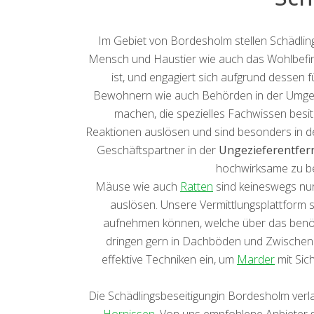
Im Gebiet von Bordesholm stellen Schädli
Mensch und Haustier wie auch das Wohlbefind
ist, und engagiert sich aufgrund dessen 
Bewohnern wie auch Behörden in der Umgebu
machen, die spezielles Fachwissen besi
Reaktionen auslösen und sind besonders in 
Geschäftspartner in der
Ungezieferentfer
hochwirksame zu be
Mäuse wie auch
Ratten
sind keineswegs nu
auslösen. Unsere Vermittlungsplattform s
aufnehmen können, welche über das benöt
dringen gern in Dachböden und Zwischend
effektive Techniken ein, um
Marder
mit Sic
Die Schädlingsbeseitigungin Bordesholm verl
Hornissen
. Von uns empfohlene Anbieter s