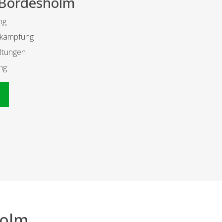
r Bordesholm
ng
bekämpfung
ltungen
ng
n
holm