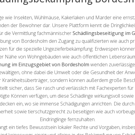
nge wie Insekten, Wühlmäuse, Kakerlaken und Marder eine erns
en der Bewohner dar. Unsere Plattform kennt die Dringlichkeit,
für die Vermittlung fachmännischer
Schädlingsbeseitigung im 
ng von Bordesholm den Zugang zu qualifizierten wie auch pro
tzen für die spezielle Ungezieferbekämpfung. Erdwespen können 
der Nähe von Wohngebäuden wie auch öffentlichen Lebensräumen
nung im Einzugsgebiet von Bordesholm
wenden zuverlässige
wältigen, ohne dabei die Umwelt oder die Gesundheit der Anw
r Krankheitsüberträger, sondern können außerdem große Besch
tellt sicher, dass Sie rasch und verlässlich mit Fachexperten f
igte Können verfügen, um diese Schädlinge wirkungsvoll sowie
ecken ein, wo sie immense Schädigungen anrichten. Die durch 
herheit sowie tierschutzgerecht zu beseitigen wie auch vorbeu
Eindringlinge fernzuhalten.
angt ein tiefes Bewusstsein lokaler Rechte und Vorgaben, insb
ind keineswegs einzig und alleine in der Bekämpfung von Schädl