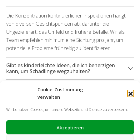
Die Konzentration kontinuierlicher Inspektionen hängt
von diversen Gesichtspunkten ab, darunter die
Ungezieferart, das Umfeld und frühere Befälle. Wir als
Team empfehlen minimum eine Sichtung pro Jahr, um
potenzielle Probleme frühzeitig zu identifizieren.
Gibt es kinderleichte Ideen, die ich beherzigen
kann, um Schädlinge wegzuhalten?
Welche Dienstleistungsangebote kann ich in
Cookie-Zustimmung
Anspruch nehmen, wenn durch die Ungeziefer
verwalten
Folgeschäden angefallen sind?
Wir benutzen Cookies, um unsere Webseite und Dienste zu verbessern.
Akzeptieren