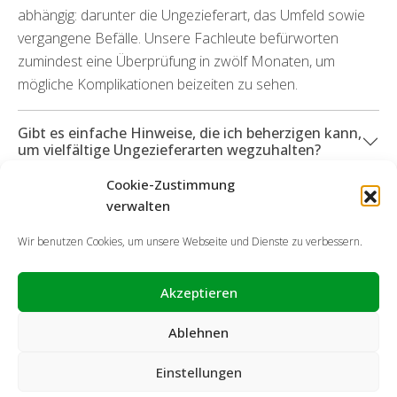
abhängig: darunter die Ungezieferart, das Umfeld sowie
vergangene Befälle. Unsere Fachleute befürworten
zumindest eine Überprüfung in zwölf Monaten, um
mögliche Komplikationen beizeiten zu sehen.
Gibt es einfache Hinweise, die ich beherzigen kann,
um vielfältige Ungezieferarten wegzuhalten?
Cookie-Zustimmung
Können Sie mich ebenso bei durch Schädlinge
verwalten
hervorgetretenen Defekte unterstützen?
Wir benutzen Cookies, um unsere Webseite und Dienste zu verbessern.
Akzeptieren
Ablehnen
Einstellungen
Cookie-Richtlinie
Datenschutzerklärung
Impressum