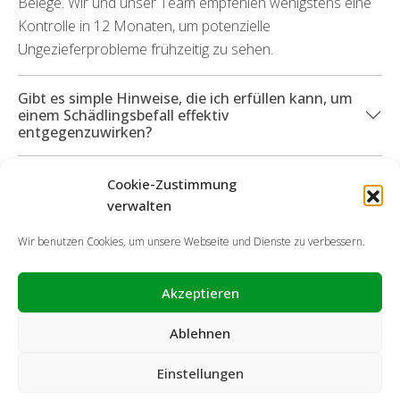
Belege. Wir und unser Team empfehlen wenigstens eine
Kontrolle in 12 Monaten, um potenzielle
Ungezieferprobleme frühzeitig zu sehen.
Gibt es simple Hinweise, die ich erfüllen kann, um
einem Schädlingsbefall effektiv
entgegenzuwirken?
Welche Services kann ich in Anspruch nehmen,
Cookie-Zustimmung
wenn durch die unterschiedlichen Insektenarten
verwalten
Defekte entstanden sind?
Wir benutzen Cookies, um unsere Webseite und Dienste zu verbessern.
Akzeptieren
Ablehnen
Einstellungen
Cookie-Richtlinie
Datenschutzerklärung
Impressum