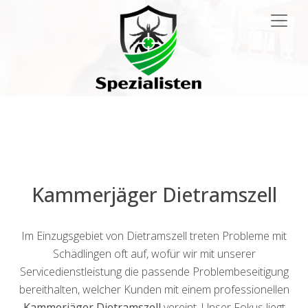
Main
Navigation
Kammerjäger Dietramszell
Im Einzugsgebiet von Dietramszell treten Probleme mit
Schädlingen oft auf, wofür wir mit unserer
Servicedienstleistung die passende Problembeseitigung
bereithalten, welcher Kunden mit einem professionellen
Kammerjäger Dietramszell
vereint. Unser Fokus liegt