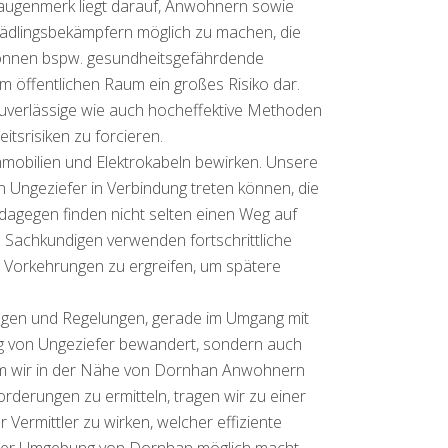
augenmerk liegt darauf, Anwohnern sowie
ädlingsbekämpfern möglich zu machen, die
können bspw. gesundheitsgefährdende
 öffentlichen Raum ein großes Risiko dar.
verlässige wie auch hocheffektive Methoden
tsrisiken zu forcieren.
mobilien und Elektrokabeln bewirken. Unsere
on Ungeziefer in Verbindung treten können, die
dagegen finden nicht selten einen Weg auf
 Sachkundigen verwenden fortschrittliche
e Vorkehrungen zu ergreifen, um spätere
lagen und Regelungen, gerade im Umgang mit
ung von Ungeziefer bewandert, sondern auch
ndem wir in der Nähe von Dornhan Anwohnern
derungen zu ermitteln, tragen wir zu einer
Vermittler zu wirken, welcher effiziente
 der Umgebung von Dornhan möglich macht.