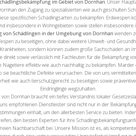
chädlingsbekämpfung im Gebiet von Dornhan
. Unser Haupt
rnhan den Zugang zu spezialisierten wie auch geschulten Sch
 diese spezifischen Schädlingsarten zu bekämpfen. Erdwespen 
ind insbesondere in Wohngebieten sowie stellen insbesondere im
 von Schädlingen in der Umgebung von Dornhan
wenden zu
spen zu beseitigen, ohne dabei weitere Umwelt- und Gesundhei
n Krankheiten, sondern können zudem große Sachschäden an Im
 Sie direkt sowie verlässlich mit Fachleuten für die Bekämpfung v
Nagetiere effektiv wie auch nachhaltig zu bekämpfen. Marder 
ie beachtiliche Defekte verursachen. Die von uns vermittelten
rheit wie auch tierschutzgerecht zu beseitigen sowie präventiv
Eindringlinge wegzuhalten.
von Dornhan braucht ein tiefes Verständnis lokaler Gesetzes
n uns empfohlenen Dienstleister sind nicht nur in der Bekämpf
estimmungen einhält, um den allerbesten Service zu bieten. I
ifen, den besten Experten für ihre Schädlingsbekämpfungsanfor
eien Nachbarschaft bei. Unsere Mission ist es, als kompetenter 
ingen durch eine vertrauenswürdige Ungezieferbekämpfung in