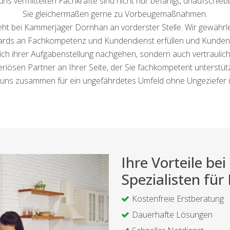
ns vermittelten Fachkräfte sind nicht nur befähigt, unaufschi
Sie gleichermaßen gerne zu Vorbeugemaßnahmen.
ht bei Kammerjäger Dornhan an vorderster Stelle. Wir gewährl
ndards an Fachkompetenz und Kundendienst erfüllen und Kundenb
ndlich ihrer Aufgabenstellung nachgehen, sondern auch vertrauli
riösen Partner an Ihrer Seite, der Sie fachkompetent unterstüt
Sie uns zusammen für ein ungefährdetes Umfeld ohne Ungeziefer
Ihre Vorteile b
Spezialisten fü
Kostenfreie Erstberatung
Dauerhafte Lösungen