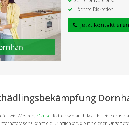
Schneller Notdienst
Höchste Diskretion
Jetzt kontaktiere
chädlingsbekämpfung Dornh
iefer wie Wespen,
Mäuse
, Ratten wie auch Marder eine ernsth
rnetpräsenz kennt die Dringlichkeit, die mit diesen Ungeziefer