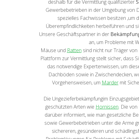
deshalb für die Vermittlung qualifizierter
S
Gewerbebetrieben in der Umgebung von Do
spezielles Fachwissen besitzen ,um
Überempfindlichkeiten herbeiführen und s
Unsere Geschäftspartner in der
Bekämpfung
an, um Probleme mit We
Mäuse und
Ratten
sind nicht nur Träger vo
Plattform zur Vermittlung stellt sicher, dass
das notwendige Expertenwissen, um diese 
Dachböden sowie in Zwischendecken, wo s
Vorgehensweisen, um
Marder
mit Siche
Die Ungezieferbekämpfungim Einzugsgebiet 
geschützten Arten wie
Hornissen
. Die vo
darüber informiert, wie man gesetzliche B
sowie Gewerbebetrieben unter die Arme gre
sichereren, gesünderen und schädlingsfr
Problemlösungen für Probleme mit Schädl