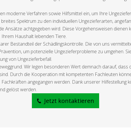
etzen moderne Verfahren sowie Hilfsmittel ein, um Ihre Ungezief
 breites Spektrum zu den individuellen Ungezieferarten, angefa
e Ansätze achtgegeben wird. Diese Vorgehensweisen dienen ke
n Ihrem Haushalt lebenden Tiere.
r Bestandteil der Schädlingskontrolle. Die von uns vermittelte
ävention, um potenzielle Ungezieferprobleme zu umgehen. S
ng von Ungezieferbefall.
eweggrund. Wir legen besonderen Wert demnach darauf, dass di
rt sind. Durch die Kooperation mit kompetenten Fachleuten könn
en Fachkräften angegangen werden. Dank unserer Hilfestellung k
end gelöst werden.
Jetzt kontaktieren