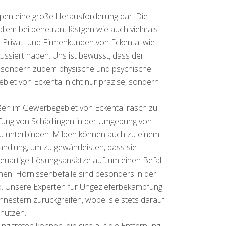
espen eine große Herausforderung dar. Die
lem bei penetrant lästgen wie auch vielmals
n Privat- und Firmenkunden von Eckental wie
ussiert haben. Uns ist bewusst, dass der
, sondern zudem physische und psychische
ebiet von Eckental nicht nur präzise, sondern
aßen im Gewerbegebiet von Eckental rasch zu
pfung von Schädlingen in der Umgebung von
 zu unterbinden. Milben können auch zu einem
andlung, um zu gewährleisten, dass sie
euartige Lösungsansätze auf, um einen Befall
nen. Hornissenbefälle sind besonders in der
nd. Unsere Experten für Ungezieferbekämpfung
estern zurückgreifen, wobei sie stets darauf
hützen.
ng treten können, die sich auf die Entfernung