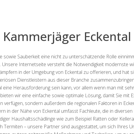
Kammerjäger Eckental
sowie Sauberkeit eine nicht zu unterschätzende Rolle einnimmt, 
Unsere Internetseite versteht die Notwendigkeit modernste wie 
ämpfern in der Umgebung von Eckental zu offerieren, und hat sic
eriösen Dienstleistern aus dieser Branche zusammenzubringen.
l eine Herausforderung sein kann, vor allem wenn man mit sehr
r bieten wir eine einfache sowie optimale Lösung, damit Sie mit 
 verfügen, sondern außerdem die regionalen Faktoren in Ecken
 in der Nähe von Eckental umfasst Fachleute, die in diversen K
ändiger Haushaltsschädlinge wie zum Beispiel Ratten oder Kellera
 Termiten – unsere Partner sind ausgestattet, um sich Ihres 