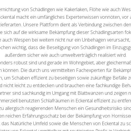
 Vernichtung von Schädlingen wie Kakerlaken, Flöhe wie auch W
kental macht ein umfängliches Expertenwissen vonnöten, vor al
ezieferarten. Unsere Plattform dient als Verbindung zwischen de
e sich auf die wirksame Bekämpfung dieser Schädlingsarten fok
e auch Wespen bei weitem nicht nur ein Unbehagen verursacht
ochen wichtig, dass die Beseitigung von Schädlingen im Einzugsg
außerdem sicher wie auch umweltverträglich realisiert wird.
besonders robust sind und gerade im Wohngebiet, aber gleicherm
n können. Die durch uns vermittelten Fachexperten für Bekäm
an, um Schaben effizient zu beseitigen sowie zukünftige Befälle
ind nicht leicht zu entdecken und brauchen eine fachkundige Beh
artner sind sachkundig im Umgang mit Blattwanzen und zeigen n
merziell benutzten Schlafräumen in Eckental effizient zu entfer
zu allergisch reagierenden Menschen ein Gesundheitsrisiko si
en reichen Erfahrungsschatz bei der Bekämpfung von Hornissenn
, das Natürliche Umfeld sowie die Menschen von Eckental zu sc
er von Eckental unmittelbar mit routinierten Profis in Verbindu