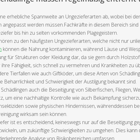
 eine erhebliche Spannweite an Ungezieferarten ab, wobei bei de
n angepasst werden müssen.Fachkräfte in diesem Bereich sind
eziefer bis hin zu selten vorkommenden Plagegeistern.
ören zu den häufigsten Ungezieferarten, welche nicht nur un
n
können die Nahrung kontaminieren, während Läuse und Wesp
g für Strukturen oder Kleidung dar, da sie gern durch Holzstof
hre Fähigkeit, sich schnell zu vermehren und Krankheiten zu üb
e Tierfallen wie auch Giftköder, um diese Arten von Schädlin
e Beharrlichkeit und Schwierigkeit der Austilgung bekannt sind.
chädlingen auch die Beseitigung von Silberfischen, Fliegen, W
z, um eine nachhaltige Kontrolle wie auch Bekämpfung sicherzus
n Insektiziden sowie physischen Hindernissen, währenddesse
einigung wirksam sein können.
fer ist es entscheidend, keineswegs nur auf die Beseitigung ge
twickeln, um zukünftige Schwierigkeiten zu umgehen. Dies kann 
derkehrende Analyse von Risikobereichen umfassen.