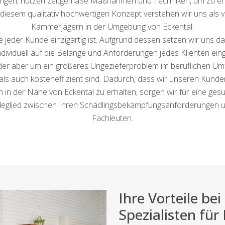
ringen, nutzen zeitgemäße Maßnahmen und Techniken, um zu err
it diesem qualitativ hochwertigen Konzept verstehen wir uns als
Kammerjägern in der Umgebung von Eckental.
e jeder Kunde einzigartig ist. Aufgrund dessen setzen wir uns da
ndividuell auf die Belange und Anforderungen jedes Klienten ein
der aber um ein größeres Ungezieferproblem im beruflichen Umf
 als auch kosteneffizient sind. Dadurch, dass wir unseren Kunden
 in der Nähe von Eckental zu erhalten, sorgen wir für eine ges
glied zwischen Ihren Schädlingsbekämpfungsanforderungen un
Fachleuten.
Ihre Vorteile b
Spezialisten für