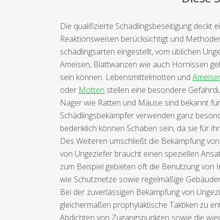
Die qualifizierte Schädlingsbeseitigung deckt
Reaktionsweisen berücksichtigt und Methode
schädlingsarten eingestellt, vom üblichen Ung
Ameisen, Blattwanzen wie auch Hornissen geh
sein können. Lebensmittelmotten und
Ameise
oder
Motten
stellen eine besondere Gefährdun
Nager wie Ratten und Mäuse sind bekannt für i
Schädlingsbekämpfer verwenden ganz besonder
bedenklich können Schaben sein, da sie für ihr
Des Weiteren umschließt die Bekämpfung von S
von Ungeziefer braucht einen speziellen Ansat
zum Beispiel gebieten oft die Benutzung vo
wie Schutznetze sowie regelmäßige Gebäuder
Bei der zuverlässigen Bekämpfung von Ungezie
gleichermaßen prophylaktische Taktiken zu en
Abdichten von Zugangspunkten sowie die wie