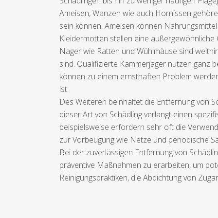
Schädlingen bis hin zu weniger häufigen Plage
Ameisen, Wanzen wie auch Hornissen gehören 
sein können. Ameisen können Nahrungsmittel
Kleidermotten stellen eine außergewöhnliche 
Nager wie Ratten und Wühlmäuse sind weithin 
sind. Qualifizierte Kammerjäger nutzen ganz b
können zu einem ernsthaften Problem werden, d
ist.
Des Weiteren beinhaltet die Entfernung von Sc
dieser Art von Schädling verlangt einen spezif
beispielsweise erfordern sehr oft die Verw
zur Vorbeugung wie Netze und periodische Sä
Bei der zuverlässigen Entfernung von Schädlin
präventive Maßnahmen zu erarbeiten, um pote
Reinigungspraktiken, die Abdichtung von Zuga