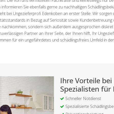
en. Die von uns vermittelten Fachkräfte sind keineswegs nur b
 informieren Sie ebenfalls gerne zu nachhaltigen Schädlingsbe
ht bei Ungezieferprofi Edenkoben an erster Stelle. Wir sorgen
tätsstandards in Bezug auf Seriosität sowie Kundenbetreuung of
gabe nachkommen, sondern sich außerdem ausgesprochen diskret
verlässigen Partner an Ihrer Seite, der Ihnen hilft, Ihr Ungezief
mmen für ein ungefährdetes und schädlingsfreies Umfeld in d
Ihre Vorteile b
Spezialisten fü
Schneller Notdienst
Spezialisierte Schädlings