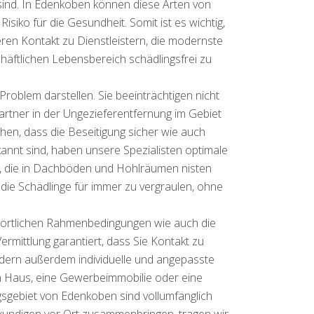
ind. In Edenkoben können diese Arten von
iko für die Gesundheit. Somit ist es wichtig,
en Kontakt zu Dienstleistern, die modernste
äftlichen Lebensbereich schädlingsfrei zu
blem darstellen. Sie beeinträchtigen nicht
partner in der Ungezieferentfernung im Gebiet
hen, dass die Beseitigung sicher wie auch
ekannt sind, haben unsere Spezialisten optimale
n, die in Dachböden und Hohlräumen nisten
die Schädlinge für immer zu vergraulen, ohne
 örtlichen Rahmenbedingungen wie auch die
rmittlung garantiert, dass Sie Kontakt zu
ndern außerdem individuelle und angepasste
in Haus, eine Gewerbeimmobilie oder eine
ugsgebiet von Edenkoben sind vollumfänglich
chkundigen vor Ort zusammenbringen, tragen wir