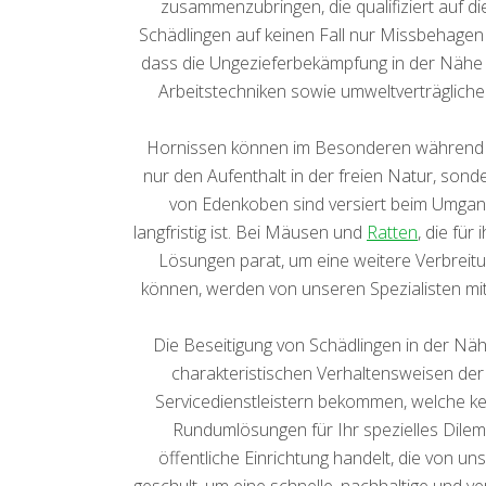
zusammenzubringen, die qualifiziert auf 
Schädlingen auf keinen Fall nur Missbehagen 
dass die Ungezieferbekämpfung in der Nähe 
Arbeitstechniken sowie umweltverträglich
Hornissen können im Besonderen während de
nur den Aufenthalt in der freien Natur, sond
von Edenkoben sind versiert beim Umgan
langfristig ist. Bei Mäusen und
Ratten
, die fü
Lösungen parat, um eine weitere Verbreit
können, werden von unseren Spezialisten mit
Die Beseitigung von Schädlingen in der N
charakteristischen Verhaltensweisen der 
Servicedienstleistern bekommen, welche ke
Rundumlösungen für Ihr spezielles Dilem
öffentliche Einrichtung handelt, die von u
geschult, um eine schnelle, nachhaltige und v