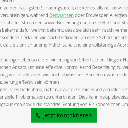
geistern.
zu den häufigsten Schädlingsarten, die keinesfalls nur unwil
 verunreinigen, während
Bettwanzen
oder Erdwespen Allergien
Gefahr für Strukturen sowie Bekleidung dar, da sie Holz und St
bekannt dafür weithin bekannt, dass sie sich sehr rasch verme
esondere Tierfallen wie auch Giftköder, um diese Schädlingsart
a sie ziemlich unempfindlich sund und eine vollständige Ausrott
hädlingen ebenso die Eliminierung von Silberfischen, Fliegen,
ischen Ansatz, um eine effektive Kontrolle und Beseitigung zu ve
endung von Insektiziden wie auch physischen Barrieren, währ
uberung effektiv sein können.
gen ist es bedeutend, nicht nur auf die Eliminierung aktueller B
nzielle Problematiken zu unterbinden. Dies kann beispielswei
ngspunkten sowie die ständige Sichtung von Risikobereichen um
Jetzt kontaktieren