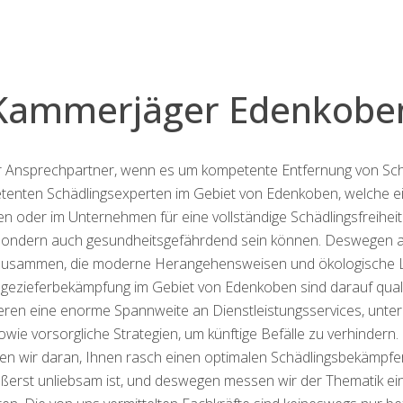
Kammerjäger Edenkobe
her Ansprechpartner, wenn es um kompetente Entfernung von Sc
etenten Schädlingsexperten im Gebiet von Edenkoben, welche e
en oder im Unternehmen für eine vollständige Schädlingsfreihei
, sondern auch gesundheitsgefährdend sein können. Deswegen arb
zusammen, die moderne Herangehensweisen und ökologische 
gezieferbekämpfung im Gebiet von Edenkoben sind darauf qualifi
rieren eine enorme Spannweite an Dienstleistungsservices, unte
ie vorsorgliche Strategien, um künftige Befälle zu verhindern. 
ten wir daran, Ihnen rasch einen optimalen Schädlingsbekämpfe
ußerst unliebsam ist, und deswegen messen wir der Thematik ei