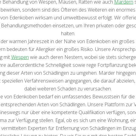
die Behandlung von Wespen, Mäusen, Ratten wie auch
Mardern
s
bewirken, sondern sind des Öfteren des Weiteren ein enormes Ris
von Edenkoben wirksam und umweltbewusst erfolgt. Wir offerier
e Behandlungsmethoden einsetzen, um Ihren privaten oder gesch
halten.
r warmen Jahreszeit in der Nähe von Edenkoben ein großes Pro
ern bedeuten für Allergiker ein großes Risiko. Unsere Ansprech
g mit
Wespen
wie auch deren Nestern, wobei sie stets sicherge
r ihre außerordentliche Schnelligkeit sowie rege Fortpflanzung b
ung dieser Arten von Schädlingen zu umgehen. Marder hingege
 speziellen Verfahrensweisen angegangen, die darauf abzielen, 
dabei weiteren Schaden zu verursachen.
ähe von Edenkoben bedarf ein umfassendes Bewusstsein für die
entsprechenden Arten von Schädlingen. Unsere Plattform zur Ve
ineswegs nur über eine kompetente Qualifikation verfügen, so
ma zur Verfügung stellen. Egal, ob es sich um eine Wohnung, e
ns vermittelten Experten für Entfernung von Schädlingen im Einz
erlässliche Lösung zu bieten. Da wir Sie nur mit den besten Fa