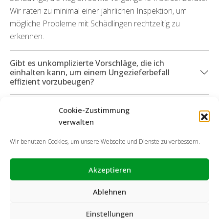
Wir raten zu minimal einer jährlichen Inspektion, um
mögliche Probleme mit Schädlingen rechtzeitig zu
erkennen.
Gibt es unkomplizierte Vorschläge, die ich
einhalten kann, um einem Ungezieferbefall
effizient vorzubeugen?
Können Sie mich ebenso bei durch diverse
Cookie-Zustimmung
Insektenarten hervorgetretenen Defekte
verwalten
unterstützen?
Wir benutzen Cookies, um unsere Webseite und Dienste zu verbessern.
Akzeptieren
Ablehnen
Einstellungen