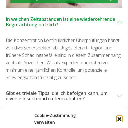
In welchen Zeitabständen ist eine wiederkehrende
Begutachtung nützlich?
Die Konzentration kontinuierlicher Überprüfungen hängt
von diversen Aspekten ab, Ungezieferart, Region und
frühere Schädlingsbefälle sind in diesem Zusammenhang
zentrale Anzeichen. Wir als Expertenteam raten zu
minimum einer jährlichen Kontrolle, um potenzielle
Schwierigkeiten frühzeitig zu sehen.
Gibt es triviale Tipps, die ich befolgen kann, um
diverse Insektenarten fernzuhalten?
Welche Dienstleistungsangebote kann ich in
Cookie-Zustimmung
Anspruch nehmen, wenn durch die Ungeziefer
verwalten
Sachschäden entstanden sind?