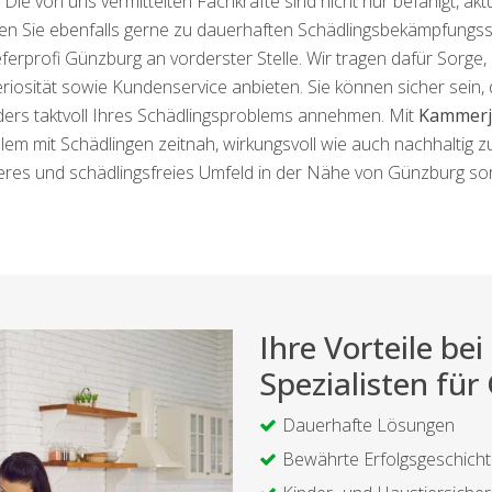
ie von uns vermittelten Fachkräfte sind nicht nur befähigt, akt
en Sie ebenfalls gerne zu dauerhaften Schädlingsbekämpfungss
erprofi Günzburg an vorderster Stelle. Wir tragen dafür Sorge, d
osität sowie Kundenservice anbieten. Sie können sicher sein, d
ders taktvoll Ihres Schädlingsproblems annehmen. Mit
Kammerj
roblem mit Schädlingen zeitnah, wirkungsvoll wie auch nachhaltig
eres und schädlingsfreies Umfeld in der Nähe von Günzburg so
Ihre Vorteile b
Spezialisten fü
Dauerhafte Lösungen
Bewährte Erfolgsgeschich