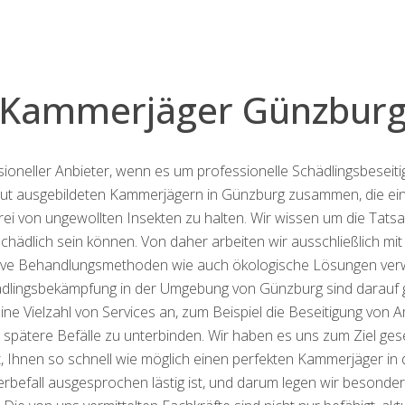
Kammerjäger Günzbur
ssioneller Anbieter, wenn es um professionelle Schädlingsbesei
 gut ausgebildeten Kammerjägern in Günzburg zusammen, die ei
rei von ungewollten Insekten zu halten. Wir wissen um die Tats
hädlich sein können. Von daher arbeiten wir ausschließlich mi
tive Behandlungsmethoden wie auch ökologische Lösungen ver
hädlingsbekämpfung in der Umgebung von Günzburg sind darauf ge
ine Vielzahl von Services an, zum Beispiel die Beseitigung von 
tere Befälle zu unterbinden. Wir haben es uns zum Ziel gesetz
t, Ihnen so schnell wie möglich einen perfekten Kammerjäger i
erbefall ausgesprochen lästig ist, und darum legen wir besonde