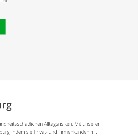
heit
n
urg
heitsschädlichen Alltagsrisiken. Mit unserer
urg, indem sie Privat- und Firmenkunden mit