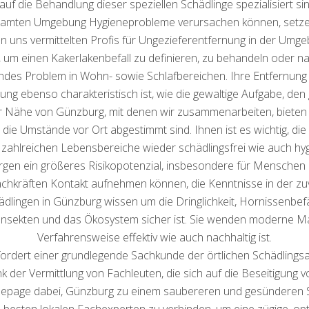
f die Behandlung dieser speziellen Schädlinge spezialisiert sind
gesamten Umgebung Hygieneprobleme verursachen können, setz
n uns vermittelten Profis für Ungezieferentfernung in der Umge
m einen Kakerlakenbefall zu definieren, zu behandeln oder nac
endes Problem in Wohn- sowie Schlafbereichen. Ihre Entfernun
tung ebenso charakteristisch ist, wie die gewaltige Aufgabe, den
er Nähe von Günzburg, mit denen wir zusammenarbeiten, bieten
 die Umstände vor Ort abgestimmt sind. Ihnen ist es wichtig, die
e zahlreichen Lebensbereiche wieder schädlingsfrei wie auch h
rgen ein größeres Risikopotenzial, insbesondere für Mensche
 Fachkräften Kontakt aufnehmen können, die Kenntnisse in der z
ädlingen in Günzburg wissen um die Dringlichkeit, Hornissenbefä
 Insekten und das Ökosystem sicher ist. Sie wenden moderne M
Verfahrensweise effektiv wie auch nachhaltig ist.
ordert einer grundlegende Sachkunde der örtlichen Schädlingsa
 der Vermittlung von Fachleuten, die sich auf die Beseitigung 
mepage dabei, Günzburg zu einem saubereren und gesünderen 
besten lokalen Fachexperten zu verbinden, um eine zügige, opti