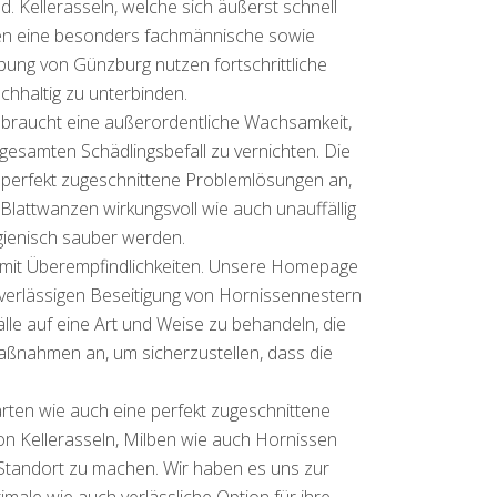
. Kellerasseln, welche sich äußerst schnell
en eine besonders fachmännische sowie
bung von Günzburg nutzen fortschrittliche
hhaltig zu unterbinden.
g braucht eine außerordentliche Wachsamkeit,
 gesamten Schädlingsbefall zu vernichten. Die
 perfekt zugeschnittene Problemlösungen an,
 Blattwanzen wirkungsvoll wie auch unauffällig
ygienisch sauber werden.
n mit Überempfindlichkeiten. Unsere Homepage
uverlässigen Beseitigung von Hornissennestern
lle auf eine Art und Weise zu behandeln, die
aßnahmen an, um sicherzustellen, dass die
rten wie auch eine perfekt zugeschnittene
von Kellerasseln, Milben wie auch Hornissen
Standort zu machen. Wir haben es uns zur
male wie auch verlässliche Option für ihre