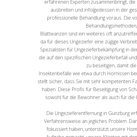
erfahrenen Experten zusammenbringt, die au
ausbreiten und infolgedessen in der 
professionelle Behandlung voraus. Die vo
Behandlungsmethoden, u
Blattwanzen sind ein weiteres oft anzutreff
da für dieses Ungeziefer eine zügige Verbrei
Spezialisten für Ungezieferbekämpfung in d
die auf den spezifischen Ungezieferbefall und
zu beseitigen, damit di
Insektenbefälle wie etwa durch Hornissen be
stellt sicher, dass Sie mit sehr kompetenten
haben. Diese Profis für Beseitigung von Sch
sowohl für die Bewohner als auch für die
Die Ungezieferentfernung in Günzburg erf
Verfahrensweise an jegliches Problem. Dank
fokussiert haben, unterstützt unsere Ho
Aufgabe gemacht, unsere Klienten mit den 