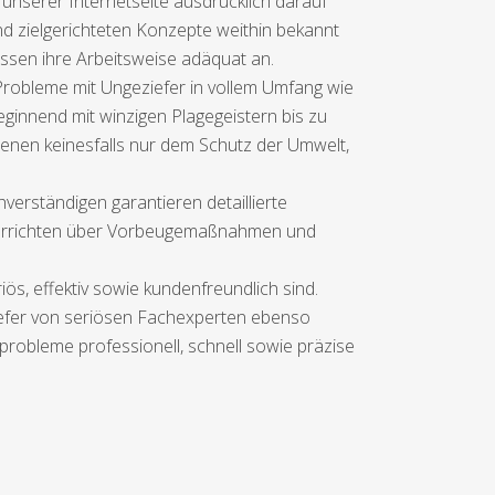
unserer Internetseite ausdrücklich darauf
und zielgerichteten Konzepte weithin bekannt
ssen ihre Arbeitsweise adäquat an.
Probleme mit Ungeziefer in vollem Umfang wie
beginnend mit winzigen Plagegeistern bis zu
enen keinesfalls nur dem Schutz der Umwelt,
erständigen garantieren detaillierte
terrichten über Vorbeugemaßnahmen und
iös, effektiv sowie kundenfreundlich sind.
iefer von seriösen Fachexperten ebenso
rprobleme professionell, schnell sowie präzise