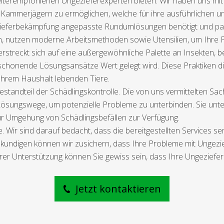
terempfohlenen Ungezieferexperten bieten. Wir haben uns mit 
ten Kammerjägern zu ermöglichen, welche für ihre ausführlichen 
ezieferbekämpfung angepasste Rundumlösungen benötigt und pa
en, nutzen moderne Arbeitsmethoden sowie Utensilien, um Ihre 
 erstreckt sich auf eine außergewöhnliche Palette an Insekten, 
schonende Lösungsansätze Wert gelegt wird. Diese Praktiken di
Ihrem Haushalt lebenden Tiere.
ndteil der Schädlingskontrolle. Die von uns vermittelten Sachv
ösungswege, um potenzielle Probleme zu unterbinden. Sie un
zur Umgehung von Schädlingsbefällen zur Verfügung.
 Wir sind darauf bedacht, dass die bereitgestellten Services ser
kundigen können wir zusichern, dass Ihre Probleme mit Ungez
serer Unterstützung können Sie gewiss sein, dass Ihre Ungeziefe
Jetzt kontaktieren