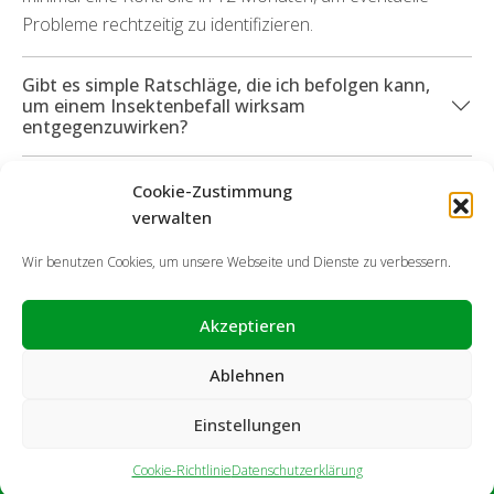
Probleme rechtzeitig zu identifizieren.
Gibt es simple Ratschläge, die ich befolgen kann,
um einem Insektenbefall wirksam
entgegenzuwirken?
Welche Services kann ich in Anspruch nehmen,
Cookie-Zustimmung
wenn durch die Schädlinge Defekte angefallen
verwalten
sind?
Wir benutzen Cookies, um unsere Webseite und Dienste zu verbessern.
Akzeptieren
Ablehnen
Einstellungen
Cookie-Richtlinie
Datenschutzerklärung
Impressum
Haftungsausschluss
Cookie-Richtlinie
Datenschutzerklärung